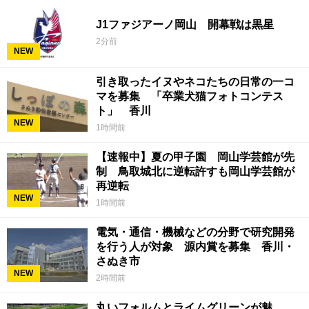
J1ファジアーノ岡山 開幕戦は黒星
2分前
NEW
引き取ったイヌやネコたちの日常の一コ
マを募集 「卒業犬猫フォトコンテス
ト」 香川
NEW
1時間前
【速報中】夏の甲子園 岡山学芸館が先
制 鳥取城北に逆転許すも岡山学芸館が
再逆転
NEW
1時間前
電気・通信・機械などの分野で研究開発
を行う人が対象 源内賞を募集 香川・
さぬき市
NEW
2時間前
丸いフォルムとライムグリーンが魅