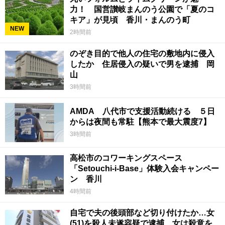
力！ 国営讃岐まんのう公園で「夏のコ
キア」が見頃 香川・まんのう町
NEW
2時間前
のぞき目的で他人の住宅の敷地内に侵入
したか 住居侵入の疑いで男を逮捕 岡
山
3時間前
AMDA 八代市で支援活動続ける ５日
からは夜間も常駐【熊本で最大震度7】
3時間前
高松市のコワーキングスペース
「Setouchi-i-Base」体験入会キャンペー
ン 香川
4時間前
自宅で夫の後頭部など切り付けたか…女
(51)を殺人未遂容疑で逮捕 女は殺意を