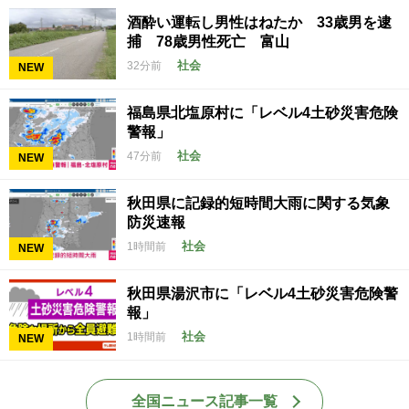
酒酔い運転し男性はねたか 33歳男を逮
捕 78歳男性死亡 富山
社会
32分前
NEW
福島県北塩原村に「レベル4土砂災害危険
警報」
社会
47分前
NEW
秋田県に記録的短時間大雨に関する気象
防災速報
社会
1時間前
NEW
秋田県湯沢市に「レベル4土砂災害危険警
報」
社会
1時間前
NEW
全国ニュース記事一覧