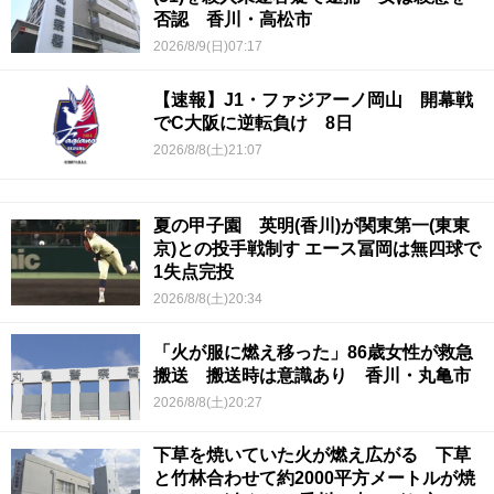
否認 香川・高松市
2026/8/9(日)07:17
【速報】J1・ファジアーノ岡山 開幕戦
でC大阪に逆転負け 8日
2026/8/8(土)21:07
夏の甲子園 英明(香川)が関東第一(東東
京)との投手戦制す エース冨岡は無四球で
1失点完投
2026/8/8(土)20:34
「火が服に燃え移った」86歳女性が救急
搬送 搬送時は意識あり 香川・丸亀市
2026/8/8(土)20:27
下草を焼いていた火が燃え広がる 下草
と竹林合わせて約2000平方メートルが焼