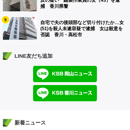
反の疑い 縫製作業員の女（43）を逮
捕 香川県警
5
自宅で夫の後頭部など切り付けたか…女
(51)を殺人未遂容疑で逮捕 女は殺意を
否認 香川・高松市
LINE友だち追加
新着ニュース