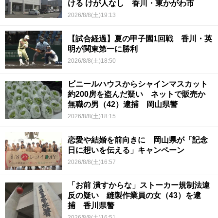
ける けが人なし 香川・東かがわ市
2026/8/8(土)19:13
【試合経過】夏の甲子園1回戦 香川・英
明が関東第一に勝利
2026/8/8(土)18:50
ビニールハウスからシャインマスカット
約200房を盗んだ疑い ネットで販売か
無職の男（42）逮捕 岡山県警
2026/8/8(土)18:15
恋愛や結婚を前向きに 岡山県が「記念
日に想いを伝える」キャンペーン
2026/8/8(土)16:57
「お前 潰すからな」ストーカー規制法違
反の疑い 縫製作業員の女（43）を逮
捕 香川県警
2026/8/8(土)16:51