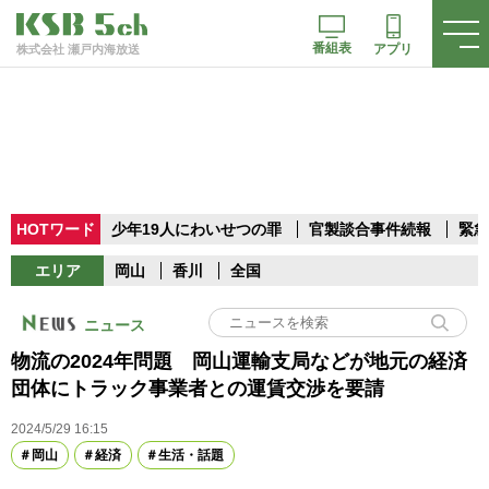
番組表
アプリ
株式会社 瀬戸内海放送
HOTワード
少年19人にわいせつの罪
官製談合事件続報
緊急
エリア
岡山
香川
全国
ニュース
物流の2024年問題 岡山運輸支局などが地元の経済
団体にトラック事業者との運賃交渉を要請
2024/5/29 16:15
岡山
経済
生活・話題