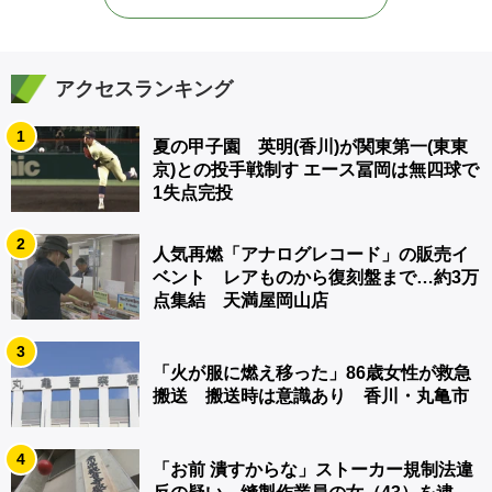
アクセスランキング
1
夏の甲子園 英明(香川)が関東第一(東東
京)との投手戦制す エース冨岡は無四球で
1失点完投
2
人気再燃「アナログレコード」の販売イ
ベント レアものから復刻盤まで…約3万
点集結 天満屋岡山店
3
「火が服に燃え移った」86歳女性が救急
搬送 搬送時は意識あり 香川・丸亀市
4
「お前 潰すからな」ストーカー規制法違