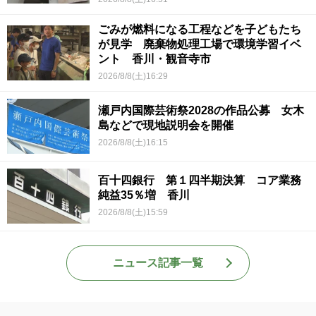
ごみが燃料になる工程などを子どもたち
が見学 廃棄物処理工場で環境学習イベ
ント 香川・観音寺市
2026/8/8(土)16:29
瀬戸内国際芸術祭2028の作品公募 女木
島などで現地説明会を開催
2026/8/8(土)16:15
百十四銀行 第１四半期決算 コア業務
純益35％増 香川
2026/8/8(土)15:59
ニュース記事一覧