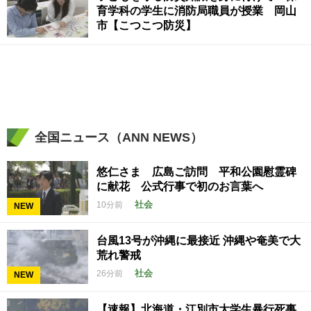
育学科の学生に消防局職員が授業 岡山
市【こつこつ防災】
全国ニュース（ANN NEWS）
悠仁さま 広島ご訪問 平和公園慰霊碑
に献花 公式行事で初のお言葉へ
社会
10分前
NEW
台風13号が沖縄に最接近 沖縄や奄美で大
荒れ警戒
社会
26分前
NEW
【速報】北海道・江別市大学生暴行死事