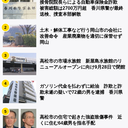
接骨院院長らによる自動車保険金詐欺
被害総額は2700万円超 香川県警が最終
送検、捜査本部解散
2
土木・解体工事など行う岡山市の会社に
改善命令 産業廃棄物を適切に保管せず
岡山
3
高松市の市場水族館 新屋島水族館のリ
ニューアルオープンに向け9月28日で閉館
4
ガソリン代金を払わずに給油 詐欺と詐
欺未遂の疑いで72歳の男を逮捕 香川県
警
5
高松市の住宅で起きた強盗致傷事件 近
くに住む64歳男を指名手配