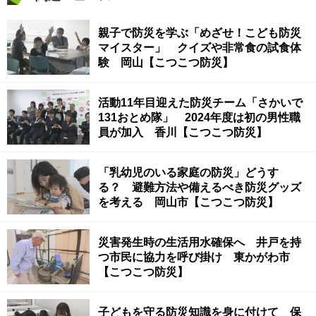
親子で防災を学ぶ「めざせ！こども防災
マイスター」 クイズや非常食の試食体
験 岡山【こつこつ防災】
活動11年目迎えた防災チーム「さかいで
131おとめ隊」 2024年度は初の男性職
員が加入 香川【こつこつ防災】
「乳幼児のいる家庭の防災」どうす
る？ 避難方法や備えるべき防災グッズ
を考える 岡山市【こつこつ防災】
災害発生時の生活用水確保へ 井戸を持
つ市民に協力を呼び掛け 東かがわ市
【こつこつ防災】
子どもを守る防災知識を身に付けて 保