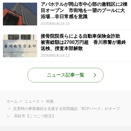
アパホテルが岡山市中心部の激戦区に2棟
目オープン 市街地を一望のプールに大
浴場…非日常感を意識
2026/8/6(木)18:13
接骨院院長らによる自動車保険金詐欺
被害総額は2700万円超 香川県警が最終
送検、捜査本部解散
2026/8/6(木)18:12
ニュース記事一覧
ホーム
ニュース
特集
災害時の事業継続を支援する民間施設「BCPパーク」がオープ
ン 高松市【こつこつ防災】