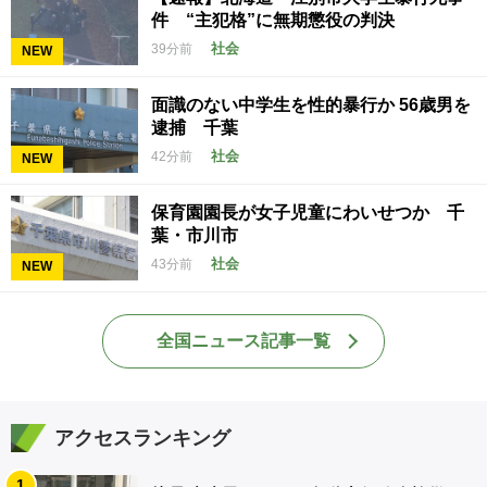
件 “主犯格”に無期懲役の判決
社会
39分前
NEW
面識のない中学生を性的暴行か 56歳男を
逮捕 千葉
社会
42分前
NEW
保育園園長が女子児童にわいせつか 千
葉・市川市
社会
43分前
NEW
全国ニュース記事一覧
アクセスランキング
1