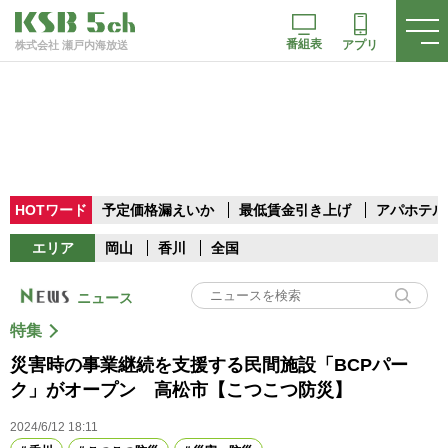
番組表
アプリ
株式会社 瀬戸内海放送
HOTワード
予定価格漏えいか
最低賃金引き上げ
アパホテル
エリア
岡山
香川
全国
ニュース
特集
災害時の事業継続を支援する民間施設「BCPパー
ク」がオープン 高松市【こつこつ防災】
2024/6/12 18:11