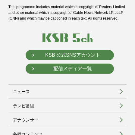
This programme includes material which is copyright of Reuters Limited
and
other material which is copyright of Cable News Network LP, LLLP
(CNN) and
which may be captioned in each text. All rights reserved.
KSB 公式SNSアカウント
配信メディア一覧
ニュース
テレビ番組
アナウンサー
各種コンテンツ