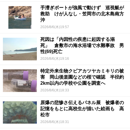
手漕ぎボートが強風で動けず 巡視艇が
救助 けが人なし・笠岡市の北木島南方
沖
2026/8/6(木)19:57
死因は「内因性の疾患に起因する溺
死」 倉敷市の海水浴場で水難事故 男
性(69)死亡
2026/8/6(木)19:16
特定外来生物クビアカツヤカミキリの被
害 岡山後楽園などの桜で確認 半径約
2km以内の学校や公園を調査へ
2026/8/6(木)18:33
原爆の悲惨さ伝えるパネル展 被爆者の
記憶をもとに高校生が描いた絵画も 高
松市
2026/8/6(木)18:31