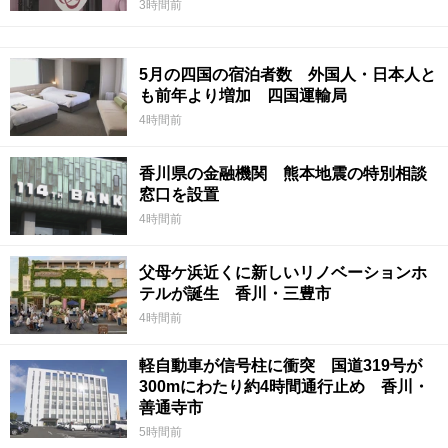
3時間前
5月の四国の宿泊者数 外国人・日本人と
も前年より増加 四国運輸局
4時間前
香川県の金融機関 熊本地震の特別相談
窓口を設置
4時間前
父母ケ浜近くに新しいリノベーションホ
テルが誕生 香川・三豊市
4時間前
軽自動車が信号柱に衝突 国道319号が
300mにわたり約4時間通行止め 香川・
善通寺市
5時間前