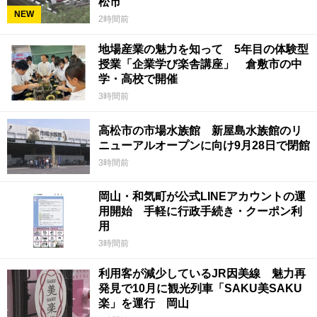
松市
NEW
2時間前
地場産業の魅力を知って 5年目の体験型
授業「企業学び楽舎講座」 倉敷市の中
学・高校で開催
3時間前
高松市の市場水族館 新屋島水族館のリ
ニューアルオープンに向け9月28日で閉館
3時間前
岡山・和気町が公式LINEアカウントの運
用開始 手軽に行政手続き・クーポン利
用
3時間前
利用客が減少しているJR因美線 魅力再
発見で10月に観光列車「SAKU美SAKU
楽」を運行 岡山