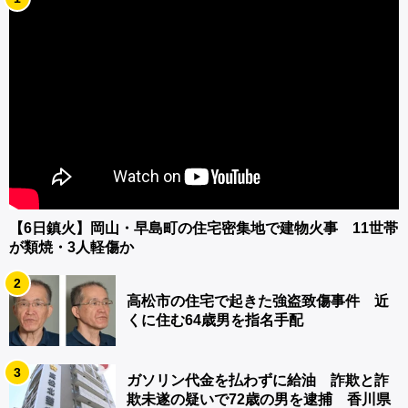
【6日鎮火】岡山・早島町の住宅密集地で建物火事 11世帯
が類焼・3人軽傷か
2
高松市の住宅で起きた強盗致傷事件 近
くに住む64歳男を指名手配
3
ガソリン代金を払わずに給油 詐欺と詐
欺未遂の疑いで72歳の男を逮捕 香川県