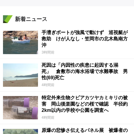
新着ニュース
手漕ぎボートが強風で動けず 巡視艇が
救助 けが人なし・笠岡市の北木島南方
沖
3時間前
死因は「内因性の疾患に起因する溺
死」 倉敷市の海水浴場で水難事故 男
性(69)死亡
4時間前
特定外来生物クビアカツヤカミキリの被
害 岡山後楽園などの桜で確認 半径約
2km以内の学校や公園を調査へ
4時間前
原爆の悲惨さ伝えるパネル展 被爆者の