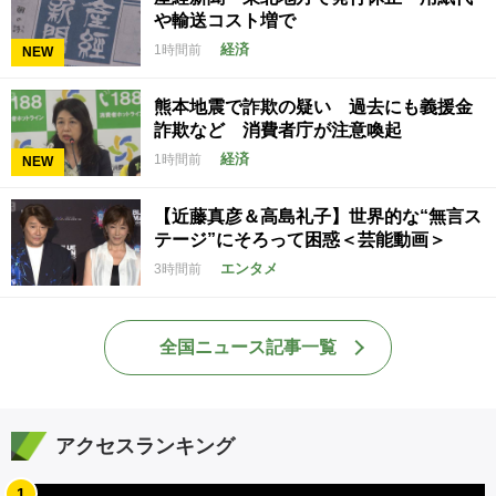
や輸送コスト増で
経済
1時間前
NEW
熊本地震で詐欺の疑い 過去にも義援金
詐欺など 消費者庁が注意喚起
経済
1時間前
NEW
【近藤真彦＆高島礼子】世界的な“無言ス
テージ”にそろって困惑＜芸能動画＞
エンタメ
3時間前
全国ニュース記事一覧
アクセスランキング
1