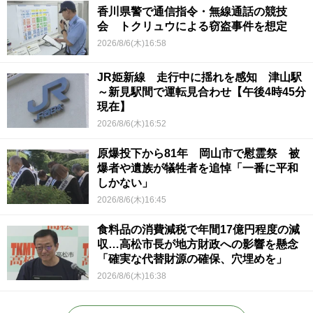
香川県警で通信指令・無線通話の競技
会 トクリュウによる窃盗事件を想定
2026/8/6(木)16:58
JR姫新線 走行中に揺れを感知 津山駅
～新見駅間で運転見合わせ【午後4時45分
現在】
2026/8/6(木)16:52
原爆投下から81年 岡山市で慰霊祭 被
爆者や遺族が犠牲者を追悼「一番に平和
しかない」
2026/8/6(木)16:45
食料品の消費減税で年間17億円程度の減
収…高松市長が地方財政への影響を懸念
「確実な代替財源の確保、穴埋めを」
2026/8/6(木)16:38