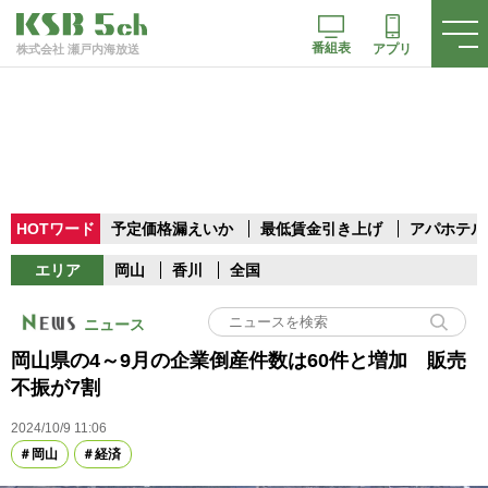
番組表
アプリ
株式会社 瀬戸内海放送
HOTワード
予定価格漏えいか
最低賃金引き上げ
アパホテル
エリア
岡山
香川
全国
ニュース
岡山県の4～9月の企業倒産件数は60件と増加 販売
不振が7割
2024/10/9 11:06
岡山
経済