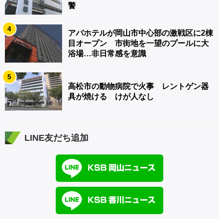
警
4
アパホテルが岡山市中心部の激戦区に2棟
目オープン 市街地を一望のプールに大
浴場…非日常感を意識
5
高松市の動物病院で火事 レントゲン器
具が焼ける けが人なし
LINE友だち追加