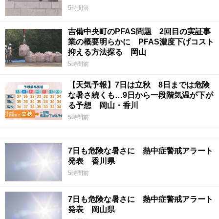
5時間前
吉備中央町のPFAS問題 2回目の実証事
業の概要明らかに PFAS濃度下げコスト
抑える方法探る 岡山
5時間前
【天気予報】7日は立秋 8日までは危険
な暑さ続くも…9日から一段階気温が下が
る予想 岡山・香川
5時間前
7日も危険な暑さに 熱中症警戒アラート
発表 香川県
5時間前
7日も危険な暑さに 熱中症警戒アラート
発表 岡山県