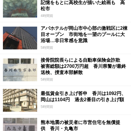
記憶をもとに高校生が描いた絵画も 高
松市
4時間前
アパホテルが岡山市中心部の激戦区に2棟
目オープン 市街地を一望のプールに大
浴場…非日常感を意識
5時間前
接骨院院長らによる自動車保険金詐欺
被害総額は2700万円超 香川県警が最終
送検、捜査本部解散
5時間前
最低賃金引き上げ答申 香川は1092円、
岡山は1104円 過去2番目の引き上げ額
5時間前
熊本地震の被災者に市営住宅を無償提
供 香川・丸亀市