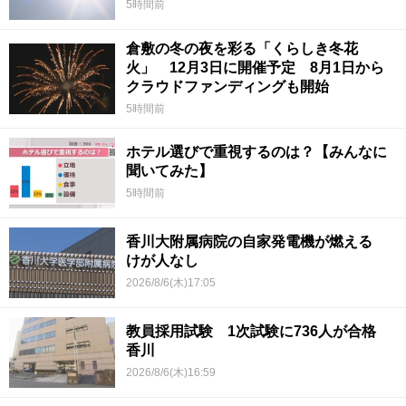
5時間前
倉敷の冬の夜を彩る「くらしき冬花
火」 12月3日に開催予定 8月1日から
クラウドファンディングも開始
5時間前
ホテル選びで重視するのは？【みんなに
聞いてみた】
5時間前
香川大附属病院の自家発電機が燃える
けが人なし
2026/8/6(木)17:05
教員採用試験 1次試験に736人が合格
香川
2026/8/6(木)16:59