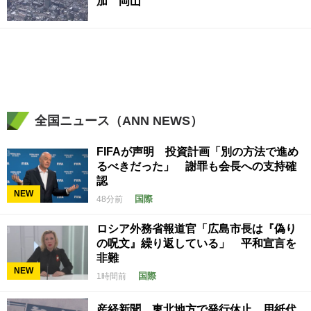
加 岡山
全国ニュース（ANN NEWS）
FIFAが声明 投資計画「別の方法で進め
るべきだった」 謝罪も会長への支持確
認
NEW
国際
48分前
ロシア外務省報道官「広島市長は『偽り
の呪文』繰り返している」 平和宣言を
非難
NEW
国際
1時間前
産経新聞 東北地方で発行休止 用紙代