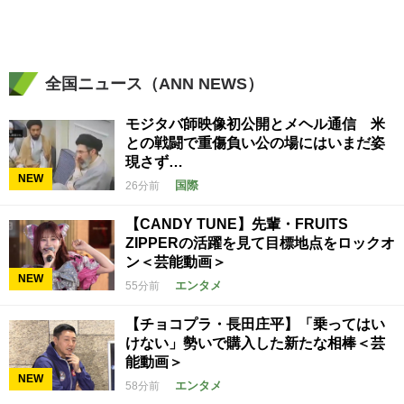
全国ニュース（ANN NEWS）
モジタバ師映像初公開とメヘル通信 米
との戦闘で重傷負い公の場にはいまだ姿
現さず…
NEW
国際
26分前
【CANDY TUNE】先輩・FRUITS
ZIPPERの活躍を見て目標地点をロックオ
ン＜芸能動画＞
NEW
エンタメ
55分前
【チョコプラ・長田庄平】「乗ってはい
けない」勢いで購入した新たな相棒＜芸
能動画＞
NEW
エンタメ
58分前