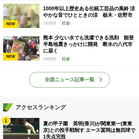
1000年以上歴史ある伝統工芸品の風鈴 涼
やかな音でひとときの涼 栃木・佐野市
社会
1時間前
NEW
熊本 少ない水でも洗濯できる洗剤 能登
半島地震きっかけに開発 断水の八代市
に届く
NEW
社会
2時間前
全国ニュース記事一覧
アクセスランキング
1
夏の甲子園 英明(香川)が関東第一(東東
京)との投手戦制す エース冨岡は無四球で
1失点完投