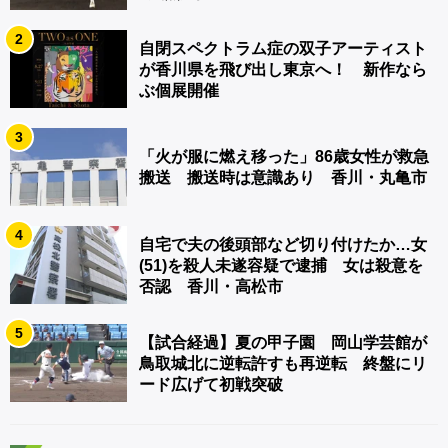
2
自閉スペクトラム症の双子アーティスト
が香川県を飛び出し東京へ！ 新作なら
ぶ個展開催
3
「火が服に燃え移った」86歳女性が救急
搬送 搬送時は意識あり 香川・丸亀市
4
自宅で夫の後頭部など切り付けたか…女
(51)を殺人未遂容疑で逮捕 女は殺意を
否認 香川・高松市
5
【試合経過】夏の甲子園 岡山学芸館が
鳥取城北に逆転許すも再逆転 終盤にリ
ード広げて初戦突破