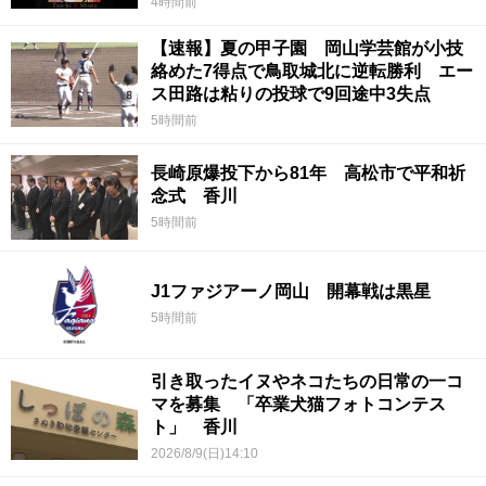
4時間前
【速報】夏の甲子園 岡山学芸館が小技
絡めた7得点で鳥取城北に逆転勝利 エー
ス田路は粘りの投球で9回途中3失点
5時間前
長崎原爆投下から81年 高松市で平和祈
念式 香川
5時間前
J1ファジアーノ岡山 開幕戦は黒星
5時間前
引き取ったイヌやネコたちの日常の一コ
マを募集 「卒業犬猫フォトコンテス
ト」 香川
2026/8/9(日)14:10