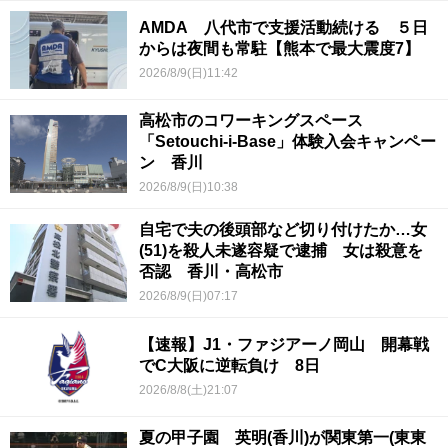
AMDA 八代市で支援活動続ける ５日
からは夜間も常駐【熊本で最大震度7】
2026/8/9(日)11:42
高松市のコワーキングスペース
「Setouchi-i-Base」体験入会キャンペー
ン 香川
2026/8/9(日)10:38
自宅で夫の後頭部など切り付けたか…女
(51)を殺人未遂容疑で逮捕 女は殺意を
否認 香川・高松市
2026/8/9(日)07:17
【速報】J1・ファジアーノ岡山 開幕戦
でC大阪に逆転負け 8日
2026/8/8(土)21:07
夏の甲子園 英明(香川)が関東第一(東東