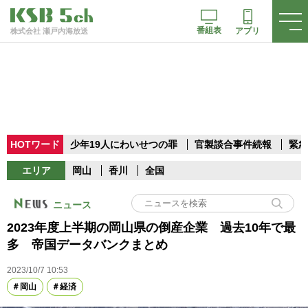
番組表
アプリ
株式会社 瀬戸内海放送
HOTワード
少年19人にわいせつの罪
官製談合事件続報
緊急
エリア
岡山
香川
全国
ニュース
2023年度上半期の岡山県の倒産企業 過去10年で最
多 帝国データバンクまとめ
2023/10/7 10:53
岡山
経済