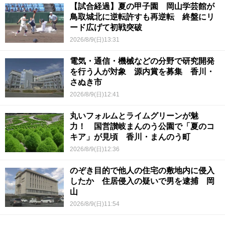
【試合経過】夏の甲子園 岡山学芸館が
鳥取城北に逆転許すも再逆転 終盤にリ
ード広げて初戦突破
2026/8/9(日)13:31
電気・通信・機械などの分野で研究開発
を行う人が対象 源内賞を募集 香川・
さぬき市
2026/8/9(日)12:41
丸いフォルムとライムグリーンが魅
力！ 国営讃岐まんのう公園で「夏のコ
キア」が見頃 香川・まんのう町
2026/8/9(日)12:36
のぞき目的で他人の住宅の敷地内に侵入
したか 住居侵入の疑いで男を逮捕 岡
山
2026/8/9(日)11:54