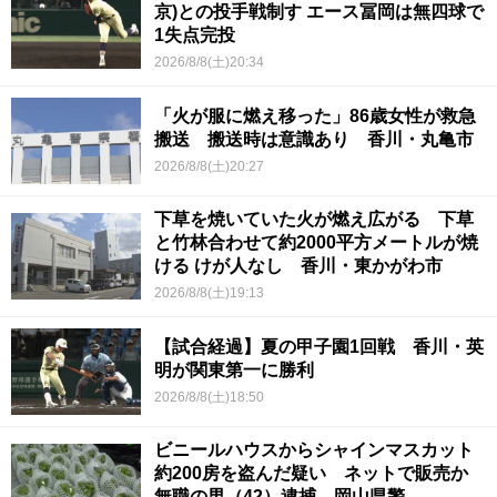
京)との投手戦制す エース冨岡は無四球で
1失点完投
2026/8/8(土)20:34
「火が服に燃え移った」86歳女性が救急
搬送 搬送時は意識あり 香川・丸亀市
2026/8/8(土)20:27
下草を焼いていた火が燃え広がる 下草
と竹林合わせて約2000平方メートルが焼
ける けが人なし 香川・東かがわ市
2026/8/8(土)19:13
【試合経過】夏の甲子園1回戦 香川・英
明が関東第一に勝利
2026/8/8(土)18:50
ビニールハウスからシャインマスカット
約200房を盗んだ疑い ネットで販売か
無職の男（42）逮捕 岡山県警