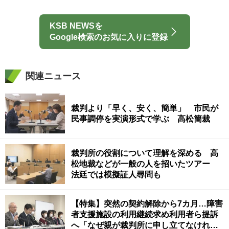
KSB NEWSを
Google検索のお気に入りに登録
関連ニュース
裁判より「早く、安く、簡単」 市民が
民事調停を実演形式で学ぶ 高松簡裁
裁判所の役割について理解を深める 高
松地裁などが一般の人を招いたツアー
法廷では模擬証人尋問も
【特集】突然の契約解除から7カ月…障害
者支援施設の利用継続求め利用者ら提訴
へ「なぜ親が裁判所に申し立てなければ