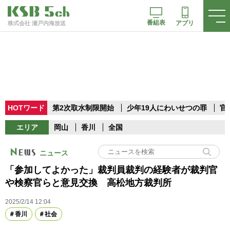
番組表
アプリ
株式会社 瀬戸内海放送
HOTワード
第2次取水制限開始
少年19人にわいせつの罪
官
エリア
岡山
香川
全国
ニュース
「参加してよかった」裁判員裁判の経験者が裁判官
や検察官らと意見交換 高松地方裁判所
2025/2/14 12:04
香川
社会