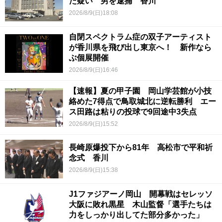
た疑い 男を逮捕 香川
2026/8/9(日)18:08
自閉スペクトラム症の双子アーティスト
が香川県を飛び出し東京へ！ 新作なら
ぶ個展開催
2026/8/9(日)16:46
【速報】夏の甲子園 岡山学芸館が小技
絡めた7得点で鳥取城北に逆転勝利 エー
ス田路は粘りの投球で9回途中3失点
2026/8/9(日)15:52
長崎原爆投下から81年 高松市で平和祈
念式 香川
2026/8/9(日)15:38
J1ファジアーノ岡山 開幕戦はセレッソ
大阪に敗れ黒星 木山監督「選手たちは
力をしっかり出してた部分多かった」