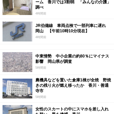
ーム 香川では3割弱 「みんなの介護」
調べ
4時間前
JR伯備線 車両点検で一部列車に遅れ
岡山 【午前10時10分現在】
4時間前
中東情勢 中小企業の約80％にマイナス
影響 岡山県が調査
5時間前
農機具などを置いた倉庫1棟が全焼 野焼
きの残り火が燃え移ったか 香川・善通
寺市
5時間前
女性のスカートの中にスマホを差し入れ