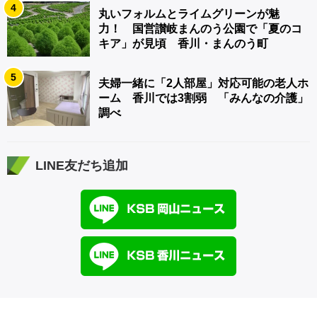
4
丸いフォルムとライムグリーンが魅
力！ 国営讃岐まんのう公園で「夏のコ
キア」が見頃 香川・まんのう町
5
夫婦一緒に「2人部屋」対応可能の老人ホ
ーム 香川では3割弱 「みんなの介護」
調べ
LINE友だち追加