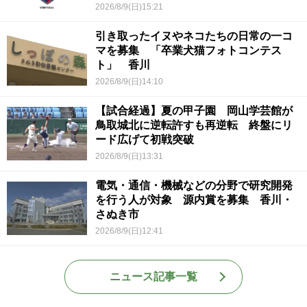
2026/8/9(日)15:21
引き取ったイヌやネコたちの日常の一コ
マを募集 「卒業犬猫フォトコンテス
ト」 香川
2026/8/9(日)14:10
【試合経過】夏の甲子園 岡山学芸館が
鳥取城北に逆転許すも再逆転 終盤にリ
ード広げて初戦突破
2026/8/9(日)13:31
電気・通信・機械などの分野で研究開発
を行う人が対象 源内賞を募集 香川・
さぬき市
2026/8/9(日)12:41
ニュース記事一覧