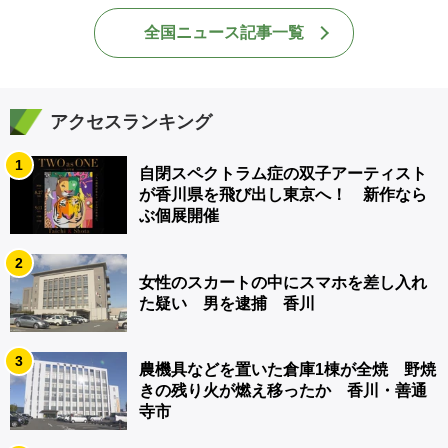
全国ニュース記事一覧
アクセスランキング
1
自閉スペクトラム症の双子アーティスト
が香川県を飛び出し東京へ！ 新作なら
ぶ個展開催
2
女性のスカートの中にスマホを差し入れ
た疑い 男を逮捕 香川
3
農機具などを置いた倉庫1棟が全焼 野焼
きの残り火が燃え移ったか 香川・善通
寺市