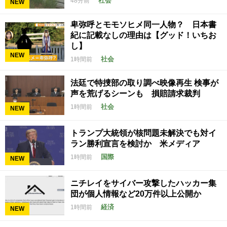
社会
48分前
NEW
卑弥呼とモモソヒメ同一人物？ 日本書
紀に記載なしの理由は【グッド！いちお
し】
NEW
社会
1時間前
法廷で特捜部の取り調べ映像再生 検事が
声を荒げるシーンも 損賠請求裁判
社会
1時間前
NEW
トランプ大統領が核問題未解決でも対イ
ラン勝利宣言を検討か 米メディア
国際
1時間前
NEW
ニチレイをサイバー攻撃したハッカー集
団が個人情報など20万件以上公開か
経済
1時間前
NEW