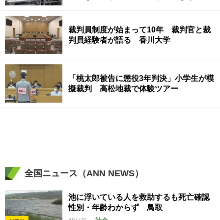
いけないのか」 香川
裁判員制度が始まって10年 裁判官と裁
判員経験者が語る 香川大学
「桃太郎被告に懲役3年判決」小学生が模
擬裁判 高松地裁で体験ツアー
全国ニュース（ANN NEWS）
池に浮いている人を救助するも死亡確認
性別・年齢わからず 鳥取