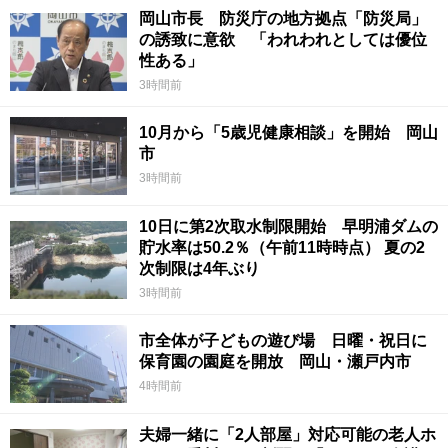
岡山市長 防災庁の地方拠点「防災局」
の誘致に意欲 「われわれとしては優位
性ある」
3時間前
10月から「5歳児健康相談」を開始 岡山
市
3時間前
10日に第2次取水制限開始 早明浦ダムの
貯水率は50.2％（午前11時時点） 夏の2
次制限は4年ぶり
3時間前
市全体が子どもの遊び場 日曜・祝日に
保育園の園庭を開放 岡山・瀬戸内市
4時間前
夫婦一緒に「2人部屋」対応可能の老人ホ