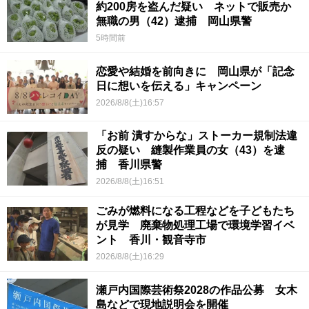
約200房を盗んだ疑い ネットで販売か
無職の男（42）逮捕 岡山県警
5時間前
恋愛や結婚を前向きに 岡山県が「記念
日に想いを伝える」キャンペーン
2026/8/8(土)16:57
「お前 潰すからな」ストーカー規制法違
反の疑い 縫製作業員の女（43）を逮
捕 香川県警
2026/8/8(土)16:51
ごみが燃料になる工程などを子どもたち
が見学 廃棄物処理工場で環境学習イベ
ント 香川・観音寺市
2026/8/8(土)16:29
瀬戸内国際芸術祭2028の作品公募 女木
島などで現地説明会を開催