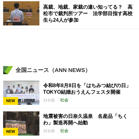
高裁、地裁、家裁の違い知ってる？ 高
松市で裁判所ツアー 法学部目指す高校
生ら24人が参加
全国ニュース（ANN NEWS）
令和8年8月8日を「はちみつ結びの日」
TOKYO結婚おうえんフェスタ開催
社会
31分前
NEW
地震被害の日奈久温泉 名産品「ちく
わ」製造再開へ始動
社会
32分前
NEW