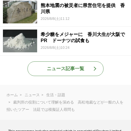
熊本地震の被災者に県営住宅を提供 香
川県
2026/8/8(土)11:12
希少糖をメジャーに 香川大生が大阪で
PR ドーナツの試食も
2026/8/8(土)10:24
ニュース記事一覧
ホーム
ニュース
生活・話題
裁判所の役割について理解を深める 高松地裁などが一般の人を
招いたツアー 法廷では模擬証人尋問も