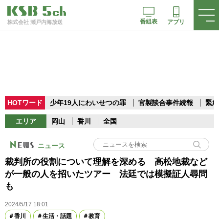
番組表
アプリ
株式会社 瀬戸内海放送
HOTワード
少年19人にわいせつの罪
官製談合事件続報
緊急
エリア
岡山
香川
全国
ニュース
裁判所の役割について理解を深める 高松地裁など
が一般の人を招いたツアー 法廷では模擬証人尋問
も
2024/5/17 18:01
香川
生活・話題
教育