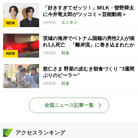
「好きすぎてゼッツ！」M!LK・曽野舜太
に今井竜太郎がツッコミ＜芸能動画＞
エンタメ
2時間前
NEW
茨城の海岸でベトナム国籍の男性2人が溺
れ1人死亡 「離岸流」に巻き込まれたか
社会
2時間前
NEW
悠仁さま 野菜の皮むき朝食づくり “3週間
ぶりのピーラー”
社会
3時間前
全国ニュース記事一覧
アクセスランキング