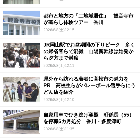
都市と地方の「二地域居住」 観音寺市
が暮らし体験ツアー 香川
2026/8/8(土)12:15
JR岡山駅でお盆期間の下りピーク 多く
の帰省客らで混雑 山陽新幹線は始発か
ら夕方まで満席
2026/8/8(土)12:11
県外から訪れる若者に高松市の魅力を
PR 高校生らがバレーボール選手らにう
どん店を紹介
2026/8/8(土)12:10
自家用車でひき逃げ容疑 町係長（55）
を停職6カ月処分 香川・多度津町
2026/8/8(土)11:35