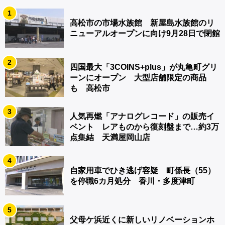
1
高松市の市場水族館 新屋島水族館のリ
ニューアルオープンに向け9月28日で閉館
2
四国最大「3COINS+plus」が丸亀町グリ
ーンにオープン 大型店舗限定の商品
も 高松市
3
人気再燃「アナログレコード」の販売イ
ベント レアものから復刻盤まで…約3万
点集結 天満屋岡山店
4
自家用車でひき逃げ容疑 町係長（55）
を停職6カ月処分 香川・多度津町
5
父母ケ浜近くに新しいリノベーションホ