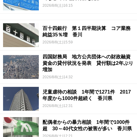
2026/8/8(土)16:15
百十四銀行 第１四半期決算 コア業務
純益35％増 香川
2026/8/8(土)15:59
四国財務局 地方公共団体への財政融資
資金の貸付状況を発表 貸付額は2年ぶり
増加
2026/8/8(土)14:32
児童虐待の相談 1年間で1271件 2017
年度から1000件超続く 香川県
2026/8/8(土)12:31
配偶者からの暴力相談 1年間で1000件
超 30～40代女性の被害が多い 香川県
2026/8/8(土)12:21