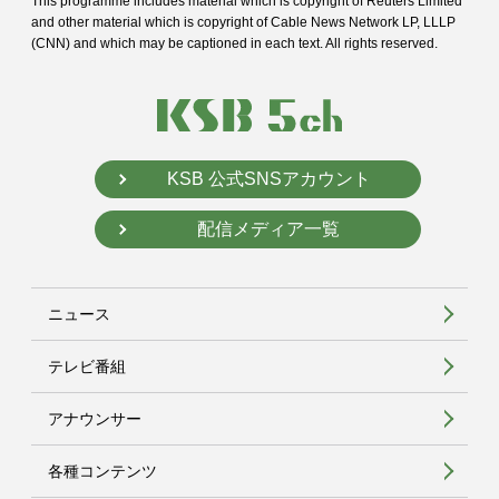
This programme includes material which is copyright of Reuters Limited
and
other material which is copyright of Cable News Network LP, LLLP
(CNN) and
which may be captioned in each text. All rights reserved.
KSB 公式SNSアカウント
配信メディア一覧
ニュース
テレビ番組
アナウンサー
各種コンテンツ