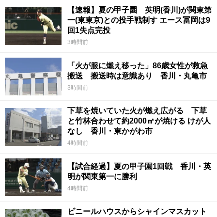
【速報】夏の甲子園 英明(香川)が関東第
一(東東京)との投手戦制す エース冨岡は9
回1失点完投
3時間前
「火が服に燃え移った」86歳女性が救急
搬送 搬送時は意識あり 香川・丸亀市
3時間前
下草を焼いていた火が燃え広がる 下草
と竹林合わせて約2000㎡が焼ける けが人
なし 香川・東かがわ市
4時間前
【試合経過】夏の甲子園1回戦 香川・英
明が関東第一に勝利
4時間前
ビニールハウスからシャインマスカット