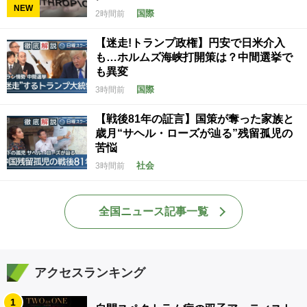
NEW
国際
2時間前
【迷走!トランプ政権】円安で日米介入
も…ホルムズ海峡打開策は？中間選挙で
も異変
国際
3時間前
【戦後81年の証言】国策が奪った家族と
歳月“サヘル・ローズが辿る”残留孤児の
苦悩
社会
3時間前
全国ニュース記事一覧
アクセスランキング
1