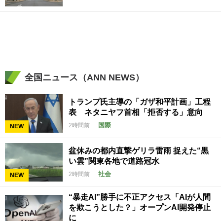
全国ニュース（ANN NEWS）
トランプ氏主導の「ガザ和平計画」工程
表 ネタニヤフ首相「拒否する」意向
国際
2時間前
NEW
盆休みの都内直撃ゲリラ雷雨 捉えた“黒
い雲”関東各地で道路冠水
社会
2時間前
NEW
“暴走AI”勝手に不正アクセス「AIが人間
を欺こうとした？」オープンAI開発停止
に