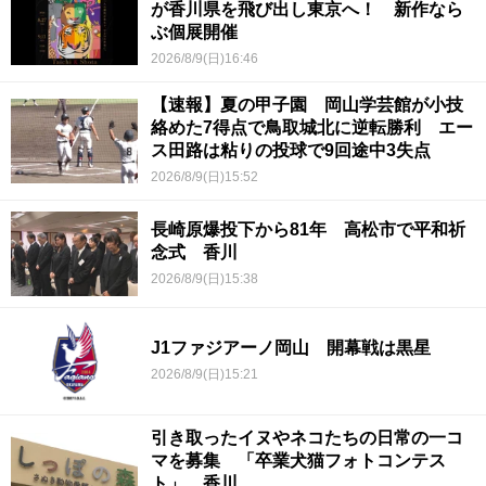
が香川県を飛び出し東京へ！ 新作なら
ぶ個展開催
2026/8/9(日)16:46
【速報】夏の甲子園 岡山学芸館が小技
絡めた7得点で鳥取城北に逆転勝利 エー
ス田路は粘りの投球で9回途中3失点
2026/8/9(日)15:52
長崎原爆投下から81年 高松市で平和祈
念式 香川
2026/8/9(日)15:38
J1ファジアーノ岡山 開幕戦は黒星
2026/8/9(日)15:21
引き取ったイヌやネコたちの日常の一コ
マを募集 「卒業犬猫フォトコンテス
ト」 香川