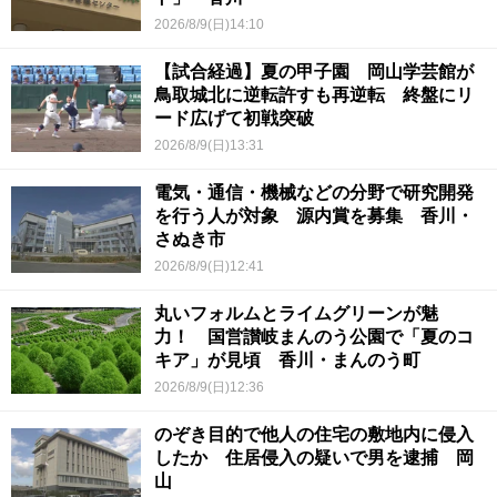
2026/8/9(日)14:10
【試合経過】夏の甲子園 岡山学芸館が
鳥取城北に逆転許すも再逆転 終盤にリ
ード広げて初戦突破
2026/8/9(日)13:31
電気・通信・機械などの分野で研究開発
を行う人が対象 源内賞を募集 香川・
さぬき市
2026/8/9(日)12:41
丸いフォルムとライムグリーンが魅
力！ 国営讃岐まんのう公園で「夏のコ
キア」が見頃 香川・まんのう町
2026/8/9(日)12:36
のぞき目的で他人の住宅の敷地内に侵入
したか 住居侵入の疑いで男を逮捕 岡
山