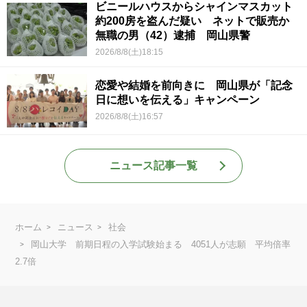
ビニールハウスからシャインマスカット
約200房を盗んだ疑い ネットで販売か
無職の男（42）逮捕 岡山県警
2026/8/8(土)18:15
恋愛や結婚を前向きに 岡山県が「記念
日に想いを伝える」キャンペーン
2026/8/8(土)16:57
ニュース記事一覧
ホーム
ニュース
社会
岡山大学 前期日程の入学試験始まる 4051人が志願 平均倍率
2.7倍