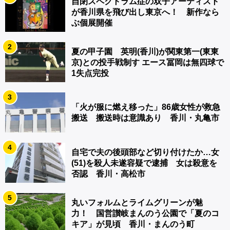
自閉スペクトラム症の双子アーティスト
が香川県を飛び出し東京へ！ 新作なら
ぶ個展開催
2
夏の甲子園 英明(香川)が関東第一(東東
京)との投手戦制す エース冨岡は無四球で
1失点完投
3
「火が服に燃え移った」86歳女性が救急
搬送 搬送時は意識あり 香川・丸亀市
4
自宅で夫の後頭部など切り付けたか…女
(51)を殺人未遂容疑で逮捕 女は殺意を
否認 香川・高松市
5
丸いフォルムとライムグリーンが魅
力！ 国営讃岐まんのう公園で「夏のコ
キア」が見頃 香川・まんのう町