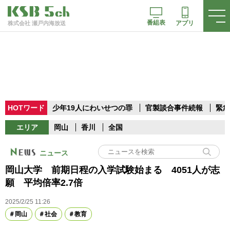
番組表
アプリ
株式会社 瀬戸内海放送
HOTワード
少年19人にわいせつの罪
官製談合事件続報
緊急
エリア
岡山
香川
全国
ニュース
岡山大学 前期日程の入学試験始まる 4051人が志
願 平均倍率2.7倍
2025/2/25 11:26
岡山
社会
教育