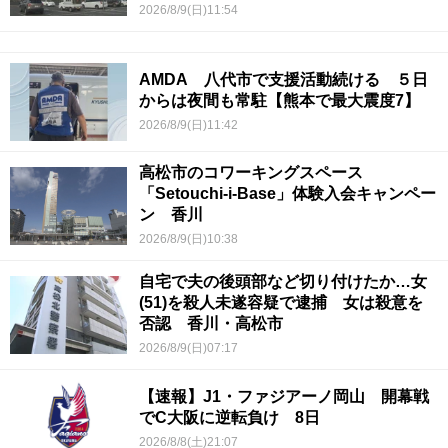
2026/8/9(日)11:54
AMDA 八代市で支援活動続ける ５日
からは夜間も常駐【熊本で最大震度7】
2026/8/9(日)11:42
高松市のコワーキングスペース
「Setouchi-i-Base」体験入会キャンペー
ン 香川
2026/8/9(日)10:38
自宅で夫の後頭部など切り付けたか…女
(51)を殺人未遂容疑で逮捕 女は殺意を
否認 香川・高松市
2026/8/9(日)07:17
【速報】J1・ファジアーノ岡山 開幕戦
でC大阪に逆転負け 8日
2026/8/8(土)21:07