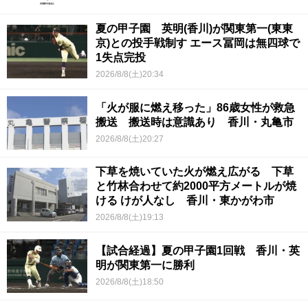
夏の甲子園 英明(香川)が関東第一(東東
京)との投手戦制す エース冨岡は無四球で
1失点完投
2026/8/8(土)20:34
「火が服に燃え移った」86歳女性が救急
搬送 搬送時は意識あり 香川・丸亀市
2026/8/8(土)20:27
下草を焼いていた火が燃え広がる 下草
と竹林合わせて約2000平方メートルが焼
ける けが人なし 香川・東かがわ市
2026/8/8(土)19:13
【試合経過】夏の甲子園1回戦 香川・英
明が関東第一に勝利
2026/8/8(土)18:50