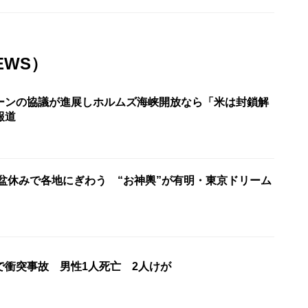
EWS）
ーンの協議が進展しホルムズ海峡開放なら「米は封鎖解
報道
お盆休みで各地にぎわう “お神輿”が有明・東京ドリーム
で衝突事故 男性1人死亡 2人けが