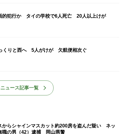
画的犯行か タイの学校で6人死亡 20人以上けが
ゆっくりと西へ 5人がけが 欠航便相次ぐ
国ニュース記事一覧
スからシャインマスカット約200房を盗んだ疑い ネッ
無職の男（42）逮捕 岡山県警