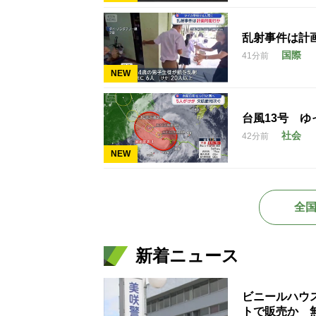
乱射事件は計
国際
41分前
NEW
台風13号 
社会
42分前
NEW
全
新着ニュース
ビニールハウ
トで販売か 