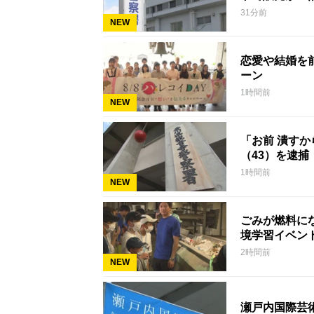
31分前
NEW
恋愛や結婚を
ーン
1時間前
NEW
「お前 潰す
（43）を逮捕
1時間前
NEW
ごみが燃料に
境学習イベン
2時間前
NEW
瀬戸内国際芸