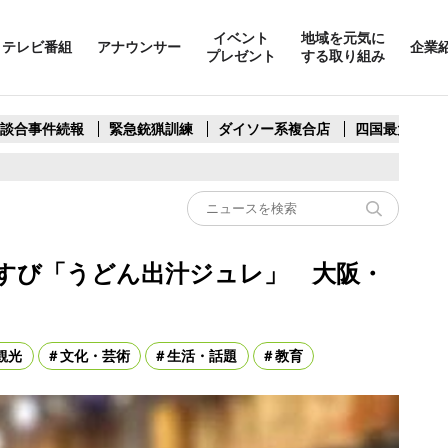
イベント
地域を元気に
テレビ番組
アナウンサー
企業
プレゼント
する取り組み
製談合事件続報
緊急銃猟訓練
ダイソー系複合店
四国最大スリ
すび「うどん出汁ジュレ」 大阪・
観光
文化・芸術
生活・話題
教育