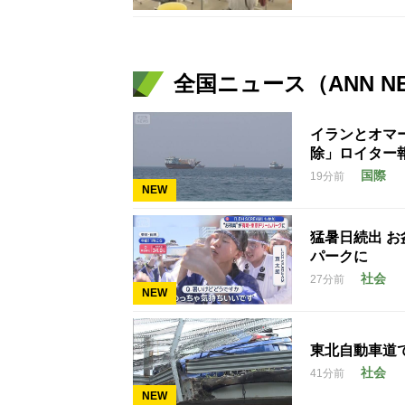
全国ニュース（ANN N
イランとオマ
除」ロイター
国際
19分前
NEW
猛暑日続出 
パークに
社会
27分前
NEW
東北自動車道
社会
41分前
NEW