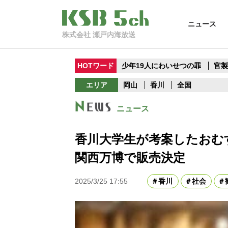
ニュース
株式会社 瀬戸内海放送
HOTワード
少年19人にわいせつの罪
官
エリア
岡山
香川
全国
ニュース
香川大学生が考案したおむ
関西万博で販売決定
2025/3/25 17:55
香川
社会