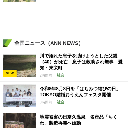
全国ニュース（ANN NEWS）
川で溺れた息子を助けようとした父親
（40）が死亡 息子は救助され無事 愛
知・東栄町
NEW
社会
2時間前
令和8年8月8日を「はちみつ結びの日」
TOKYO結婚おうえんフェスタ開催
社会
3時間前
地震被害の日奈久温泉 名産品「ちく
わ」製造再開へ始動