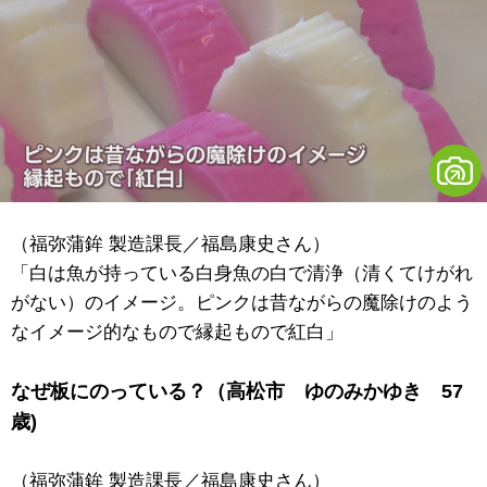
（福弥蒲鉾 製造課長／福島康史さん）
「白は魚が持っている白身魚の白で清浄（清くてけがれ
がない）のイメージ。ピンクは昔ながらの魔除けのよう
なイメージ的なもので縁起もので紅白」
なぜ板にのっている？（高松市 ゆのみかゆき 57
歳)
（福弥蒲鉾 製造課長／福島康史さん）