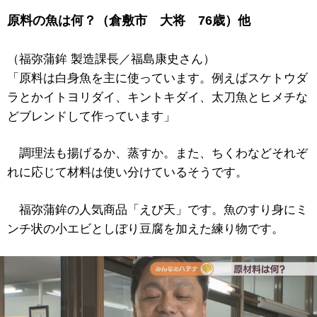
原料の魚は何？（倉敷市 大将 76歳）他
（福弥蒲鉾 製造課長／福島康史さん）
「原料は白身魚を主に使っています。例えばスケトウダ
ラとかイトヨリダイ、キントキダイ、太刀魚とヒメチな
どブレンドして作っています」
調理法も揚げるか、蒸すか。また、ちくわなどそれぞ
れに応じて材料は使い分けているそうです。
福弥蒲鉾の人気商品「えび天」です。魚のすり身にミ
ンチ状の小エビとしぼり豆腐を加えた練り物です。