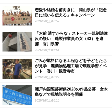
恋愛や結婚を前向きに 岡山県が「記念
日に想いを伝える」キャンペーン
2026/8/8(土)16:57
「お前 潰すからな」ストーカー規制法違
反の疑い 縫製作業員の女（43）を逮
捕 香川県警
2026/8/8(土)16:51
ごみが燃料になる工程などを子どもたち
が見学 廃棄物処理工場で環境学習イベ
ント 香川・観音寺市
2026/8/8(土)16:29
瀬戸内国際芸術祭2028の作品公募 女木
島などで現地説明会を開催
2026/8/8(土)16:15