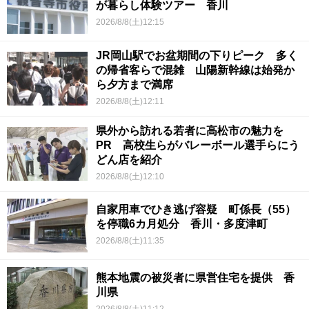
が暮らし体験ツアー 香川
2026/8/8(土)12:15
JR岡山駅でお盆期間の下りピーク 多く
の帰省客らで混雑 山陽新幹線は始発か
ら夕方まで満席
2026/8/8(土)12:11
県外から訪れる若者に高松市の魅力を
PR 高校生らがバレーボール選手らにう
どん店を紹介
2026/8/8(土)12:10
自家用車でひき逃げ容疑 町係長（55）
を停職6カ月処分 香川・多度津町
2026/8/8(土)11:35
熊本地震の被災者に県営住宅を提供 香
川県