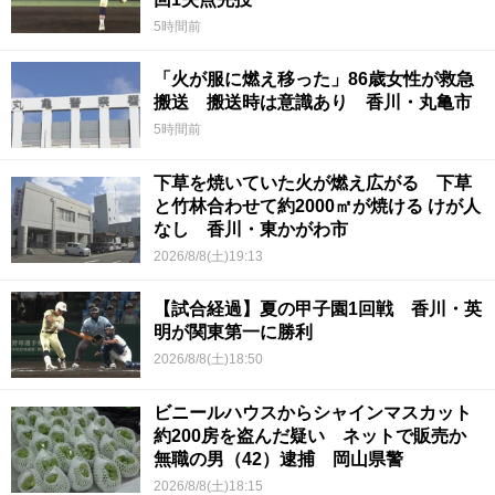
5時間前
「火が服に燃え移った」86歳女性が救急
搬送 搬送時は意識あり 香川・丸亀市
5時間前
下草を焼いていた火が燃え広がる 下草
と竹林合わせて約2000㎡が焼ける けが人
なし 香川・東かがわ市
2026/8/8(土)19:13
【試合経過】夏の甲子園1回戦 香川・英
明が関東第一に勝利
2026/8/8(土)18:50
ビニールハウスからシャインマスカット
約200房を盗んだ疑い ネットで販売か
無職の男（42）逮捕 岡山県警
2026/8/8(土)18:15