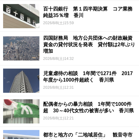
百十四銀行 第１四半期決算 コア業務
純益35％増 香川
2026/8/8(土)15:59
四国財務局 地方公共団体への財政融資
資金の貸付状況を発表 貸付額は2年ぶり
増加
2026/8/8(土)14:32
児童虐待の相談 1年間で1271件 2017
年度から1000件超続く 香川県
2026/8/8(土)12:31
配偶者からの暴力相談 1年間で1000件
超 30～40代女性の被害が多い 香川県
2026/8/8(土)12:21
都市と地方の「二地域居住」 観音寺市