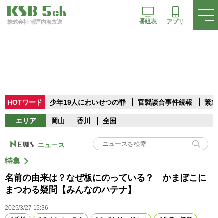
番組表
アプリ
株式会社 瀬戸内海放送
HOTワード
少年19人にわいせつの罪
官製談合事件続報
緊急
エリア
岡山
香川
全国
ニュース
特集
名前の由来は？なぜ板にのっている？ かまぼこに
まつわる疑問【みんなのハテナ】
2025/3/27 15:36