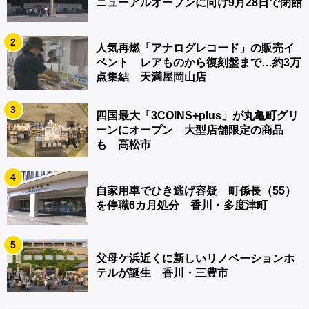
ニューアルオープンに向け9月28日で閉館
2
人気再燃「アナログレコード」の販売イ
ベント レアものから復刻盤まで…約3万
点集結 天満屋岡山店
3
四国最大「3COINS+plus」が丸亀町グリ
ーンにオープン 大型店舗限定の商品
も 高松市
4
自家用車でひき逃げ容疑 町係長（55）
を停職6カ月処分 香川・多度津町
5
父母ケ浜近くに新しいリノベーションホ
テルが誕生 香川・三豊市