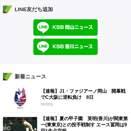
LINE友だち追加
新着ニュース
【速報】J1・ファジアーノ岡山 開幕戦
でC大阪に逆転負け 8日
5時間前
【速報】夏の甲子園 英明(香川)が関東第
一(東東京)との投手戦制す エース冨岡は9
回1失点完投