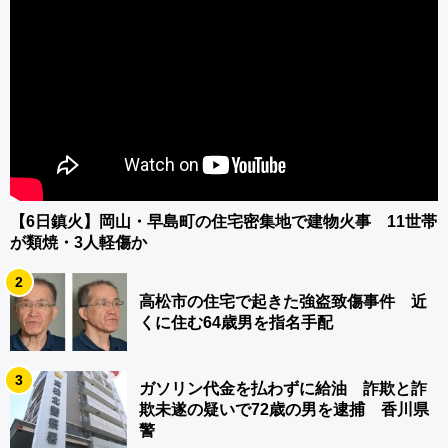
【6日鎮火】岡山・早島町の住宅密集地で建物火事 11世帯
が類焼・3人軽傷か
2
高松市の住宅で起きた強盗致傷事件 近
くに住む64歳男を指名手配
3
ガソリン代金を払わずに給油 詐欺と詐
欺未遂の疑いで72歳の男を逮捕 香川県
警