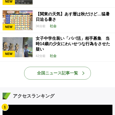
NEW
【関東の天気】あす暦は秋だけど…猛暑
日迫る暑さ
社会
36分前
NEW
女子中学生装い「パパ活」相手募集 当
時14歳の少女にわいせつな行為をさせた
疑い
NEW
社会
42分前
全国ニュース記事一覧
アクセスランキング
1