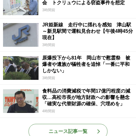
会 トクリュウによる窃盗事件を想定
3時間前
JR姫新線 走行中に揺れを感知 津山駅
～新見駅間で運転見合わせ【午後4時45分
現在】
3時間前
原爆投下から81年 岡山市で慰霊祭 被
爆者や遺族が犠牲者を追悼「一番に平和
しかない」
3時間前
食料品の消費減税で年間17億円程度の減
収…高松市長が地方財政への影響を懸念
「確実な代替財源の確保、穴埋めを」
4時間前
ニュース記事一覧