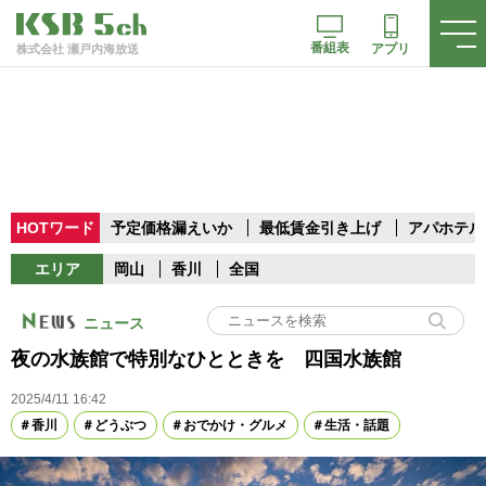
番組表
アプリ
株式会社 瀬戸内海放送
HOTワード
予定価格漏えいか
最低賃金引き上げ
アパホテル
エリア
岡山
香川
全国
ニュース
夜の水族館で特別なひとときを 四国水族館
2025/4/11 16:42
香川
どうぶつ
おでかけ・グルメ
生活・話題