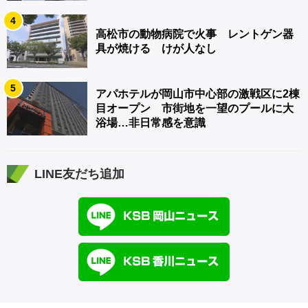
4
高松市の動物病院で火事 レントゲン器
具が焼ける けが人なし
5
アパホテルが岡山市中心部の激戦区に2棟
目オープン 市街地を一望のプールに大
浴場…非日常感を意識
LINE友だち追加