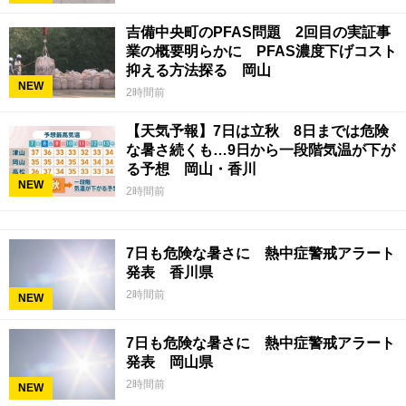
吉備中央町のPFAS問題 2回目の実証事
業の概要明らかに PFAS濃度下げコスト
抑える方法探る 岡山
NEW
2時間前
【天気予報】7日は立秋 8日までは危険
な暑さ続くも…9日から一段階気温が下が
る予想 岡山・香川
NEW
2時間前
7日も危険な暑さに 熱中症警戒アラート
発表 香川県
2時間前
NEW
7日も危険な暑さに 熱中症警戒アラート
発表 岡山県
2時間前
NEW