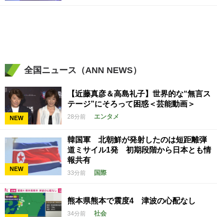
全国ニュース（ANN NEWS）
【近藤真彦＆高島礼子】世界的な“無言ス
テージ”にそろって困惑＜芸能動画＞
エンタメ
28分前
NEW
韓国軍 北朝鮮が発射したのは短距離弾
道ミサイル1発 初期段階から日本とも情
報共有
NEW
国際
33分前
熊本県熊本で震度4 津波の心配なし
社会
34分前