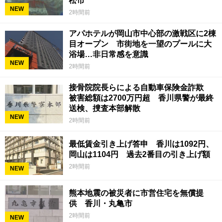
松市
NEW
2時間前
アパホテルが岡山市中心部の激戦区に2棟
目オープン 市街地を一望のプールに大
浴場…非日常感を意識
NEW
2時間前
接骨院院長らによる自動車保険金詐欺
被害総額は2700万円超 香川県警が最終
送検、捜査本部解散
NEW
2時間前
最低賃金引き上げ答申 香川は1092円、
岡山は1104円 過去2番目の引き上げ額
2時間前
NEW
熊本地震の被災者に市営住宅を無償提
供 香川・丸亀市
2時間前
NEW