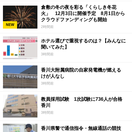
倉敷の冬の夜を彩る「くらしき冬花
火」 12月3日に開催予定 8月1日から
クラウドファンディングも開始
NEW
2時間前
ホテル選びで重視するのは？【みんなに
聞いてみた】
3時間前
香川大附属病院の自家発電機が燃える
けが人なし
3時間前
教員採用試験 1次試験に736人が合格
香川
3時間前
香川県警で通信指令・無線通話の競技