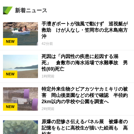
新着ニュース
手漕ぎボートが強風で動けず 巡視艇が
救助 けが人なし・笠岡市の北木島南方
沖
NEW
42分前
死因は「内因性の疾患に起因する溺
死」 倉敷市の海水浴場で水難事故 男
性(69)死亡
NEW
1時間前
特定外来生物クビアカツヤカミキリの被
害 岡山後楽園などの桜で確認 半径約
2km以内の学校や公園を調査へ
NEW
2時間前
原爆の悲惨さ伝えるパネル展 被爆者の
記憶をもとに高校生が描いた絵画も 高