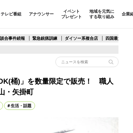
イベント
地域を元気に
テレビ番組
アナウンサー
企業
プレゼント
する取り組み
製談合事件続報
緊急銃猟訓練
ダイソー系複合店
四国最大スリ
K(桶)」を数量限定で販売！ 職人
山・矢掛町
生活・話題