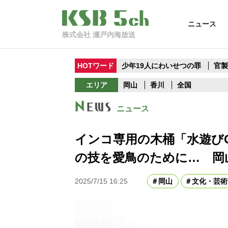
ニュース
株式会社 瀬戸内海放送
HOTワード
少年19人にわいせつの罪
官
エリア
岡山
香川
全国
ニュース
インコ専用の木桶「水遊びO
の技を愛鳥のために… 岡
2025/7/15 16:25
岡山
文化・芸術