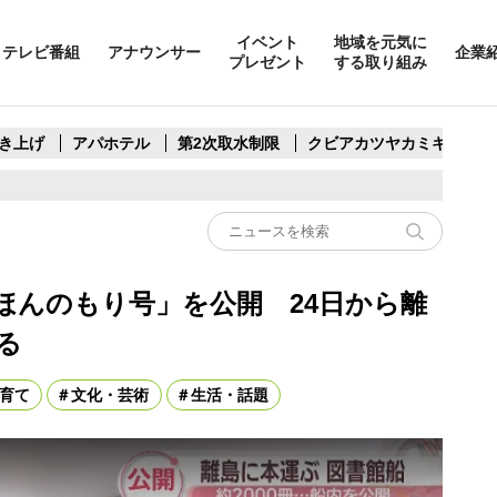
イベント
地域を元気に
テレビ番組
アナウンサー
企業
プレゼント
する取り組み
き上げ
アパホテル
第2次取水制限
クビアカツヤカミキリ
ほんのもり号」を公開 24日から離
る
育て
文化・芸術
生活・話題