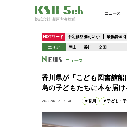
ニュース
株式会社 瀬戸内海放送
HOTワード
予定価格漏えいか
最低賃金引
エリア
岡山
香川
全国
ニュース
香川県が「こども図書館船
島の子どもたちに本を届け
2025/4/22 17:54
香川
子ども・子