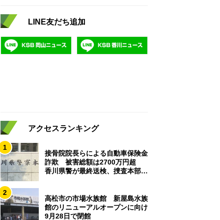
LINE友だち追加
アクセスランキング
1
接骨院院長らによる自動車保険金
詐欺 被害総額は2700万円超
香川県警が最終送検、捜査本部解
散
2
高松市の市場水族館 新屋島水族
館のリニューアルオープンに向け
9月28日で閉館