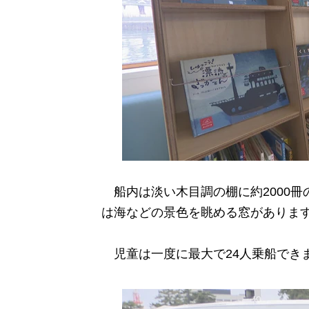
船内は淡い木目調の棚に約2000冊
は海などの景色を眺める窓がありま
児童は一度に最大で24人乗船でき