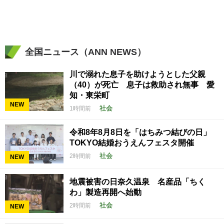
全国ニュース（ANN NEWS）
川で溺れた息子を助けようとした父親
（40）が死亡 息子は救助され無事 愛
知・東栄町
NEW
社会
1時間前
令和8年8月8日を「はちみつ結びの日」
TOKYO結婚おうえんフェスタ開催
社会
2時間前
NEW
地震被害の日奈久温泉 名産品「ちく
わ」製造再開へ始動
社会
2時間前
NEW