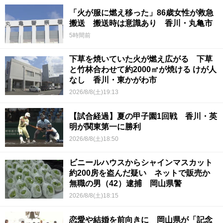
「火が服に燃え移った」86歳女性が救急
搬送 搬送時は意識あり 香川・丸亀市
5時間前
下草を焼いていた火が燃え広がる 下草
と竹林合わせて約2000㎡が焼ける けが人
なし 香川・東かがわ市
2026/8/8(土)19:13
【試合経過】夏の甲子園1回戦 香川・英
明が関東第一に勝利
2026/8/8(土)18:50
ビニールハウスからシャインマスカット
約200房を盗んだ疑い ネットで販売か
無職の男（42）逮捕 岡山県警
2026/8/8(土)18:15
恋愛や結婚を前向きに 岡山県が「記念