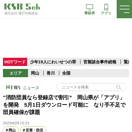
番組表
アプリ
株式会社 瀬戸内海放送
HOTワード
少年19人にわいせつの罪
官製談合事件続報
緊急
エリア
岡山
香川
全国
ニュース
‟消防団員なら登録店で割引” 岡山県が「アプリ」
を開発 5月1日ダウンロード可能に なり手不足で
団員確保が課題
2025/4/29 15:23
岡山
災害・防災