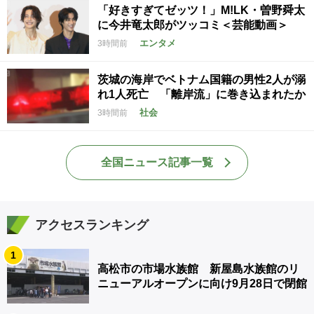
「好きすぎてゼッツ！」M!LK・曽野舜太
に今井竜太郎がツッコミ＜芸能動画＞
エンタメ
3時間前
茨城の海岸でベトナム国籍の男性2人が溺
れ1人死亡 「離岸流」に巻き込まれたか
社会
3時間前
全国ニュース記事一覧
アクセスランキング
1
高松市の市場水族館 新屋島水族館のリ
ニューアルオープンに向け9月28日で閉館