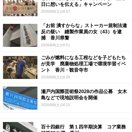
日に想いを伝える」キャンペーン
2026/8/8(土)16:57
「お前 潰すからな」ストーカー規制法違
反の疑い 縫製作業員の女（43）を逮
捕 香川県警
2026/8/8(土)16:51
ごみが燃料になる工程などを子どもたち
が見学 廃棄物処理工場で環境学習イベ
ント 香川・観音寺市
2026/8/8(土)16:29
瀬戸内国際芸術祭2028の作品公募 女木
島などで現地説明会を開催
2026/8/8(土)16:15
百十四銀行 第１四半期決算 コア業務