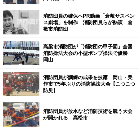
消防団員の確保へPR動画「倉敷サスペン
ス劇場」を制作 消防団員らが熱演 倉
敷市消防団
高梁市消防団が「消防団の甲子園」全国
消防操法大会の小型ポンプ操法で優勝
岡山
消防団員が訓練の成果を披露 岡山・美
作市で5年ぶりの消防操法大会【こつこつ
防災】
消防団員が放水など消防技術を競う大会
が開かれる 高松市