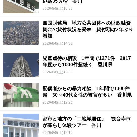
純益35％増 香川
2026/8/8(土)15:59
四国財務局 地方公共団体への財政融資
資金の貸付状況を発表 貸付額は2年ぶり
増加
2026/8/8(土)14:32
児童虐待の相談 1年間で1271件 2017
年度から1000件超続く 香川県
2026/8/8(土)12:31
配偶者からの暴力相談 1年間で1000件
超 30～40代女性の被害が多い 香川県
2026/8/8(土)12:21
都市と地方の「二地域居住」 観音寺市
が暮らし体験ツアー 香川
2026/8/8(土)12:15