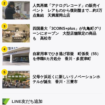
2
人気再燃「アナログレコード」の販売イ
ベント レアものから復刻盤まで…約3万
点集結 天満屋岡山店
3
四国最大「3COINS+plus」が丸亀町グリ
ーンにオープン 大型店舗限定の商品
も 高松市
4
自家用車でひき逃げ容疑 町係長（55）
を停職6カ月処分 香川・多度津町
5
父母ケ浜近くに新しいリノベーションホ
テルが誕生 香川・三豊市
LINE友だち追加