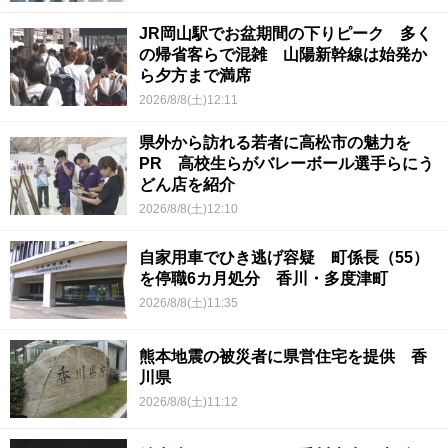
JR岡山駅でお盆期間の下りピーク 多く
の帰省客らで混雑 山陽新幹線は始発か
ら夕方まで満席
2026/8/8(土)12:11
県外から訪れる若者に高松市の魅力を
PR 高校生らがバレーボール選手らにう
どん店を紹介
2026/8/8(土)12:10
自家用車でひき逃げ容疑 町係長（55）
を停職6カ月処分 香川・多度津町
2026/8/8(土)11:35
熊本地震の被災者に県営住宅を提供 香
川県
2026/8/8(土)11:12