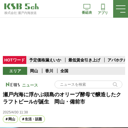
番組表
アプリ
株式会社 瀬戸内海放送
HOTワード
予定価格漏えいか
最低賃金引き上げ
アパホテル
エリア
岡山
香川
全国
ニュース
瀬戸内海に浮かぶ頭島のオリーブ酵母で醸造したク
ラフトビールが誕生 岡山・備前市
2025/4/30 11:38
岡山
生活・話題