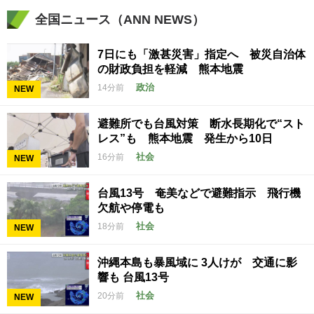
全国ニュース（ANN NEWS）
7日にも「激甚災害」指定へ 被災自治体
の財政負担を軽減 熊本地震
政治
14分前
NEW
避難所でも台風対策 断水長期化で“スト
レス”も 熊本地震 発生から10日
社会
16分前
NEW
台風13号 奄美などで避難指示 飛行機
欠航や停電も
社会
18分前
NEW
沖縄本島も暴風域に 3人けが 交通に影
響も 台風13号
社会
20分前
NEW