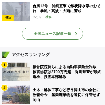
台風13号 沖縄直撃で線状降水帯のおそ
れ 暴風・高波・大雨に警戒
社会
25分前
NEW
全国ニュース記事一覧
アクセスランキング
1
接骨院院長らによる自動車保険金詐欺
被害総額は2700万円超 香川県警が最終
送検、捜査本部解散
2
土木・解体工事など行う岡山市の会社に
改善命令 産業廃棄物を適切に保管せず
岡山