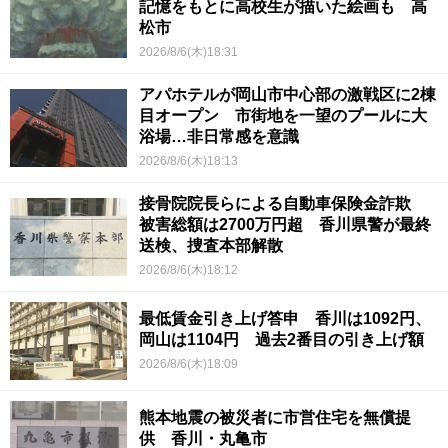
記憶をもとに高校生が描いた絵画も 高
松市
2026/8/6(木)18:31
アパホテルが岡山市中心部の激戦区に2棟
目オープン 市街地を一望のプールに大
浴場…非日常感を意識
2026/8/6(木)18:13
接骨院院長らによる自動車保険金詐欺
被害総額は2700万円超 香川県警が最終
送検、捜査本部解散
2026/8/6(木)18:12
最低賃金引き上げ答申 香川は1092円、
岡山は1104円 過去2番目の引き上げ額
2026/8/6(木)18:09
熊本地震の被災者に市営住宅を無償提
供 香川・丸亀市