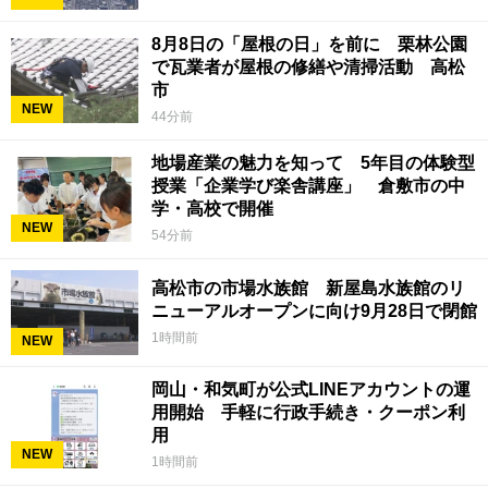
8月8日の「屋根の日」を前に 栗林公園
で瓦業者が屋根の修繕や清掃活動 高松
市
NEW
44分前
地場産業の魅力を知って 5年目の体験型
授業「企業学び楽舎講座」 倉敷市の中
学・高校で開催
NEW
54分前
高松市の市場水族館 新屋島水族館のリ
ニューアルオープンに向け9月28日で閉館
1時間前
NEW
岡山・和気町が公式LINEアカウントの運
用開始 手軽に行政手続き・クーポン利
用
NEW
1時間前