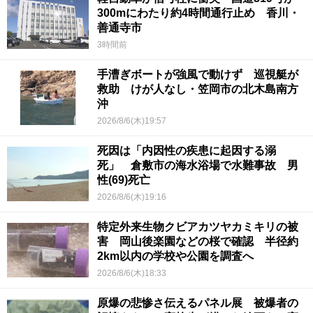
300mにわたり約4時間通行止め 香川・
善通寺市
3時間前
手漕ぎボートが強風で動けず 巡視艇が
救助 けが人なし・笠岡市の北木島南方
沖
2026/8/6(木)19:57
死因は「内因性の疾患に起因する溺
死」 倉敷市の海水浴場で水難事故 男
性(69)死亡
2026/8/6(木)19:16
特定外来生物クビアカツヤカミキリの被
害 岡山後楽園などの桜で確認 半径約
2km以内の学校や公園を調査へ
2026/8/6(木)18:33
原爆の悲惨さ伝えるパネル展 被爆者の