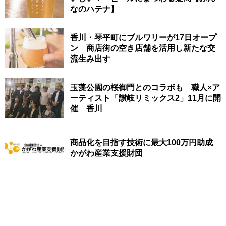
なのハテナ】
香川・琴平町にブルワリーが17日オープ
ン 商店街の空き店舗を活用し新たな交
流生み出す
玉藻公園の桜御門とのコラボも 職人×ア
ーティスト「讃岐リミックス2」11月に開
催 香川
商品化を目指す技術に最大100万円助成
かがわ産業支援財団