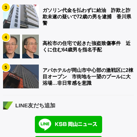
3
ガソリン代金を払わずに給油 詐欺と詐
欺未遂の疑いで72歳の男を逮捕 香川県
警
4
高松市の住宅で起きた強盗致傷事件 近
くに住む64歳男を指名手配
5
アパホテルが岡山市中心部の激戦区に2棟
目オープン 市街地を一望のプールに大
浴場…非日常感を意識
LINE友だち追加