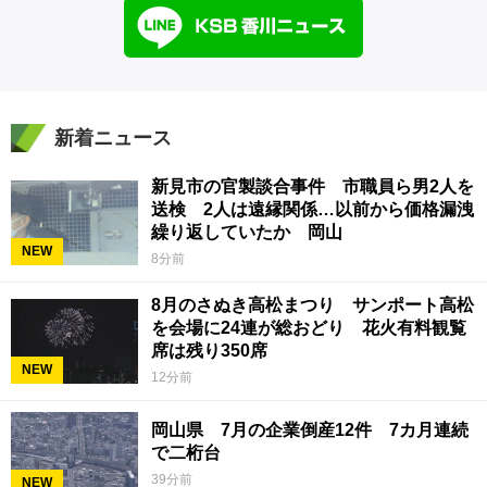
新着ニュース
新見市の官製談合事件 市職員ら男2人を
送検 2人は遠縁関係…以前から価格漏洩
繰り返していたか 岡山
NEW
8分前
8月のさぬき高松まつり サンポート高松
を会場に24連が総おどり 花火有料観覧
席は残り350席
NEW
12分前
岡山県 7月の企業倒産12件 7カ月連続
で二桁台
39分前
NEW