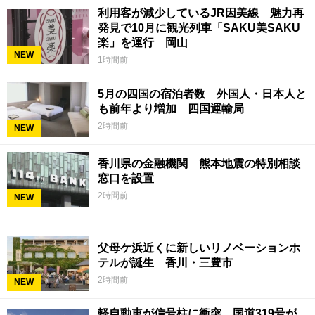
利用客が減少しているJR因美線 魅力再
発見で10月に観光列車「SAKU美SAKU
楽」を運行 岡山
NEW
1時間前
5月の四国の宿泊者数 外国人・日本人と
も前年より増加 四国運輸局
2時間前
NEW
香川県の金融機関 熊本地震の特別相談
窓口を設置
2時間前
NEW
父母ケ浜近くに新しいリノベーションホ
テルが誕生 香川・三豊市
2時間前
NEW
軽自動車が信号柱に衝突 国道319号が