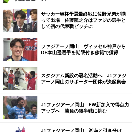
サッカーW杯予選最終戦に佐野兄弟が揃
って出場 佐藤龍之介はファジの選手と
して初の代表戦ピッチに
ファジアーノ岡山 ヴィッセル神戸から
DF本山遥選手を期限付き移籍で獲得
スタジアム新設の署名活動へ J1ファジ
アーノ岡山のサポーター団体が決起集会
J1ファジアーノ岡山 FW新加入で得点力
アップへ 勝負の後半戦に挑む
J1ファジアーノ岡山 湘南と引き分け、