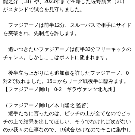
龍之介（18）や、2023年まで在籍した佐野航大（21）
がスタンドで試合を見守りました。
ファジアーノは前半12分、スルーパスで相手にサイド
を突破され、先制点を許します。
追いつきたいファジアーノは前半33分フリーキックの
チャンス。しかしここはポストに阻まれます。
後半立ち上がりにも追加点を許したファジアーノ、0
対2で敗れました。15日からリーグ戦後半に臨みます。
【ファジアーノ岡山 0-2 ギラヴァンツ北九州】
（ファジアーノ岡山／木山隆之 監督）
「選手たちに言ったのは、ピッチの上が全てなのでピッ
チの上で結果を出してほしい、そうでなければ次がない
のが我々の仕事なので、19試合だけなのでそこに集中し