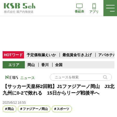
番組表
アプリ
株式会社 瀬戸内海放送
HOTワード
予定価格漏えいか
最低賃金引き上げ
アパホテル
エリア
岡山
香川
全国
ニュース
【サッカー天皇杯2回戦】J1ファジアーノ岡山 J3北
九州に0-2で敗れる 15日からリーグ戦後半へ
2025/6/12 16:55
岡山
ファジアーノ岡山
スポーツ