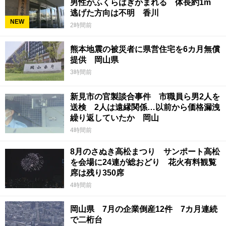
男性がふくらはぎかまれる 体長約1m
逃げた方向は不明 香川
NEW
2時間前
熊本地震の被災者に県営住宅を6カ月無償
提供 岡山県
3時間前
新見市の官製談合事件 市職員ら男2人を
送検 2人は遠縁関係…以前から価格漏洩
繰り返していたか 岡山
4時間前
8月のさぬき高松まつり サンポート高松
を会場に24連が総おどり 花火有料観覧
席は残り350席
4時間前
岡山県 7月の企業倒産12件 7カ月連続
で二桁台