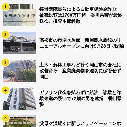
1
接骨院院長らによる自動車保険金詐欺
被害総額は2700万円超 香川県警が最終
送検、捜査本部解散
2
高松市の市場水族館 新屋島水族館のリ
ニューアルオープンに向け9月28日で閉館
3
土木・解体工事など行う岡山市の会社に
改善命令 産業廃棄物を適切に保管せず
岡山
4
ガソリン代金を払わずに給油 詐欺と詐
欺未遂の疑いで72歳の男を逮捕 香川県
警
5
父母ケ浜近くに新しいリノベーションホ