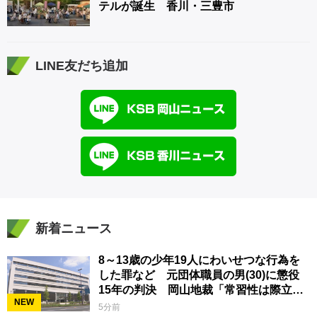
テルが誕生 香川・三豊市
LINE友だち追加
新着ニュース
8～13歳の少年19人にわいせつな行為を
した罪など 元団体職員の男(30)に懲役
15年の判決 岡山地裁「常習性は際立っ
NEW
ていて被害結果も非常に重い」
5分前