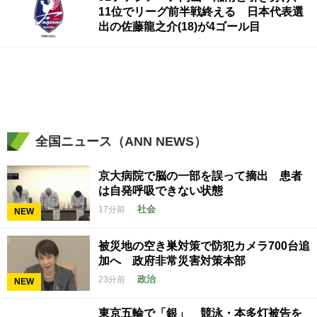
11位でリーグ前半戦終える 日本代表選
出の佐藤龍之介(18)が4ゴール目
全国ニュース（ANN NEWS）
京大病院で脳の一部を誤って摘出 患者
は自発呼吸できない状態
社会
17分前
NEW
被災地の空き巣対策で防犯カメラ700台追
加へ 政府非常災害対策本部
政治
23分前
NEW
東京五輪で「銀」 競泳・本多灯被告を