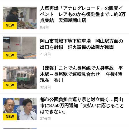
人気再燃「アナログレコード」の販売イ
ベント レアものから復刻盤まで…約3万
点集結 天満屋岡山店
NEW
8分前
岡山市営城下地下駐車場 岡山駅方面の
出口を封鎖 消火設備の故障が原因
21分前
NEW
【速報】ことでん長尾線で人身事故 平
木駅～長尾駅で運転見合わせ 午後4時
現在 香川
NEW
32分前
都市公園負担金巡り県と対立続く…岡山
市に8750万円通知「支払いに応じること
はできない」
NEW
37分前