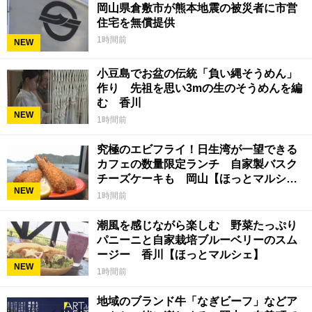
岡山県倉敷市が熊本地震の被災者に市営
住宅を無償提供
1時間前
NEW
小豆島でお盆の伝統「負い縄そうめん」
作り 先祖を思い3mの生のそうめんを編
む 香川
NEW
1時間前
究極のエビフライ！日生湾が一望できる
カフェの数量限定ランチ 自家製バスク
チーズケーキも 岡山【ほっとマルシ
NEW
ェ】
1時間前
潮風を感じながら楽しむ 野菜たっぷり
パニーニと自家栽培ブルーベリーのスム
ージー 香川【ほっとマルシェ】
NEW
1時間前
地域のブランド牛「なぎビーフ」などア