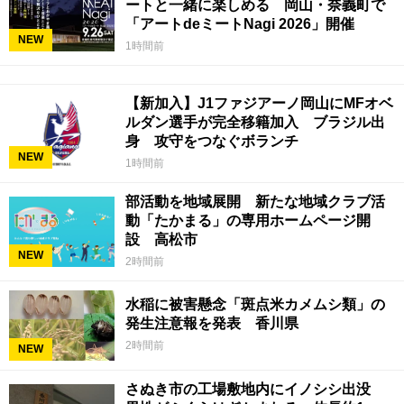
ートと一緒に楽しめる 岡山・奈義町で
「アートdeミートNagi 2026」開催
NEW
1時間前
【新加入】J1ファジアーノ岡山にMFオベ
ルダン選手が完全移籍加入 ブラジル出
身 攻守をつなぐボランチ
NEW
1時間前
部活動を地域展開 新たな地域クラブ活
動「たかまる」の専用ホームページ開
設 高松市
NEW
2時間前
水稲に被害懸念「斑点米カメムシ類」の
発生注意報を発表 香川県
2時間前
NEW
さぬき市の工場敷地内にイノシシ出没