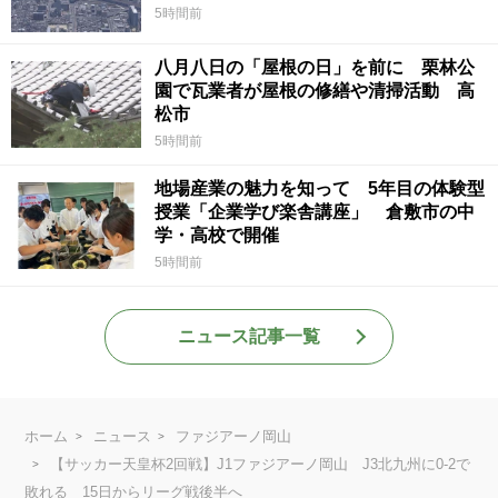
5時間前
八月八日の「屋根の日」を前に 栗林公
園で瓦業者が屋根の修繕や清掃活動 高
松市
5時間前
地場産業の魅力を知って 5年目の体験型
授業「企業学び楽舎講座」 倉敷市の中
学・高校で開催
5時間前
ニュース記事一覧
ホーム
ニュース
ファジアーノ岡山
【サッカー天皇杯2回戦】J1ファジアーノ岡山 J3北九州に0-2で
敗れる 15日からリーグ戦後半へ