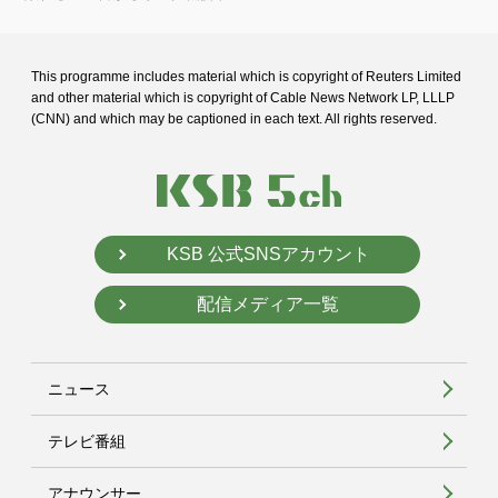
This programme includes material which is copyright of Reuters Limited
and
other material which is copyright of Cable News Network LP, LLLP
(CNN) and
which may be captioned in each text. All rights reserved.
KSB 公式SNSアカウント
配信メディア一覧
ニュース
テレビ番組
アナウンサー