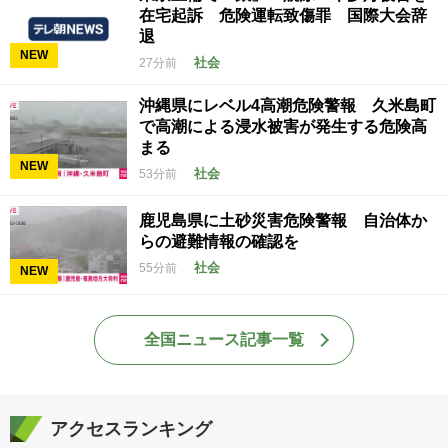
在宅起訴 危険運転致傷罪 国際大会辞
退
NEW
社会
27分前
沖縄県にレベル4高潮危険警報 久米島町
で高潮による浸水被害が発生する危険高
まる
NEW
社会
53分前
鹿児島県に土砂災害危険警報 自治体か
らの避難情報の確認を
社会
55分前
NEW
全国ニュース記事一覧
アクセスランキング