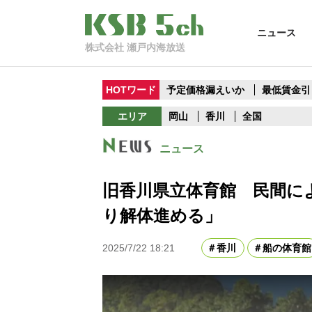
ニュース
株式会社 瀬戸内海放送
HOTワード
予定価格漏えいか
最低賃金引
エリア
岡山
香川
全国
ニュース
旧香川県立体育館 民間に
り解体進める」
2025/7/22 18:21
香川
船の体育館