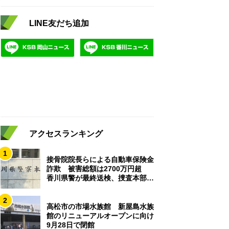
LINE友だち追加
アクセスランキング
1
接骨院院長らによる自動車保険金
詐欺 被害総額は2700万円超
香川県警が最終送検、捜査本部解
散
2
高松市の市場水族館 新屋島水族
館のリニューアルオープンに向け
9月28日で閉館