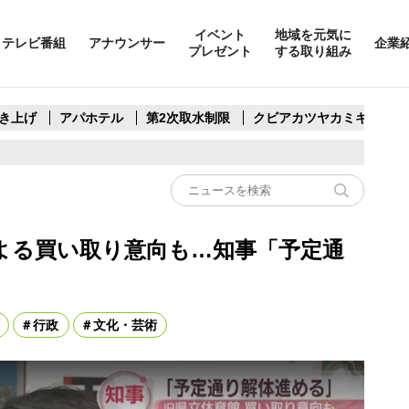
イベント
地域を元気に
テレビ番組
アナウンサー
企業
プレゼント
する取り組み
き上げ
アパホテル
第2次取水制限
クビアカツヤカミキリ
よる買い取り意向も…知事「予定通
行政
文化・芸術