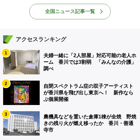
全国ニュース記事一覧
アクセスランキング
1
夫婦一緒に「2人部屋」対応可能の老人ホ
ーム 香川では3割弱 「みんなの介護」
調べ
2
自閉スペクトラム症の双子アーティスト
が香川県を飛び出し東京へ！ 新作なら
ぶ個展開催
3
農機具などを置いた倉庫1棟が全焼 野焼
きの残り火が燃え移ったか 香川・善通
寺市