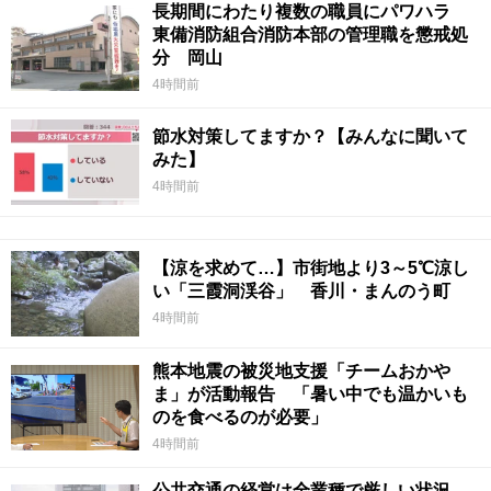
長期間にわたり複数の職員にパワハラ
東備消防組合消防本部の管理職を懲戒処
分 岡山
4時間前
節水対策してますか？【みんなに聞いて
みた】
4時間前
【涼を求めて…】市街地より3～5℃涼し
い「三霞洞渓谷」 香川・まんのう町
4時間前
熊本地震の被災地支援「チームおかや
ま」が活動報告 「暑い中でも温かいも
のを食べるのが必要」
4時間前
公共交通の経営は全業種で厳しい状況