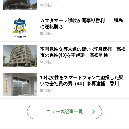
5時間前
カマタマーレ讃岐が開幕戦勝利！ 福島
に逆転勝ち
5時間前
不同意性交等未遂の疑いで7月逮捕 高松
市の男性(43)を不起訴 高松地検
5時間前
10代女性をスマートフォンで盗撮した疑
いで会社員の男（44）を再逮捕 香川
5時間前
ニュース記事一覧