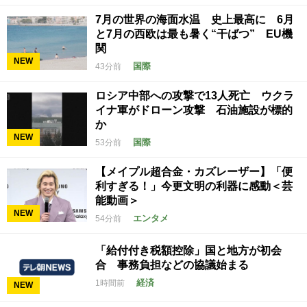
7月の世界の海面水温 史上最高に 6月
と7月の西欧は最も暑く“干ばつ” EU機
関
NEW
国際
43分前
ロシア中部への攻撃で13人死亡 ウクラ
イナ軍がドローン攻撃 石油施設が標的
か
NEW
国際
53分前
【メイプル超合金・カズレーザー】「便
利すぎる！」今更文明の利器に感動＜芸
能動画＞
NEW
エンタメ
54分前
「給付付き税額控除」国と地方が初会
合 事務負担などの協議始まる
経済
1時間前
NEW