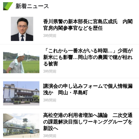
新着ニュース
香川県警の新本部長に宮島広成氏 内閣
官房内閣参事官などを歴任
3時間前
「これから一番水がいる時期…」少雨が
新米にも影響…岡山市の農園で穂が枯れ
る被害
3時間前
講演会の申し込みフォームで個人情報漏
洩か 岡山・早島町
3時間前
高松空港の利用者増加へ議論 二次交通
の課題解決目指しワーキンググループを
新設へ
3時間前