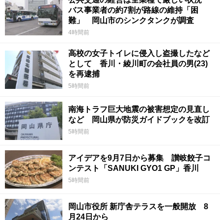
バス事業者の約7割が路線の維持「困
難」 岡山市のシンクタンクが調査
4時間前
高校の女子トイレに侵入し盗撮したなど
として 香川・綾川町の会社員の男(23)
を再逮捕
5時間前
南海トラフ巨大地震の被害想定の見直し
など 岡山県が防災ガイドブックを改訂
5時間前
アイデアを9月7日から募集 讃岐餃子コ
ンテスト「SANUKI GYO1 GP」香川
5時間前
岡山市役所 新庁舎テラスを一般開放 8
月24日から