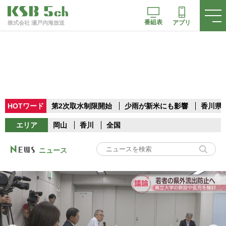
番組表
アプリ
株式会社 瀬戸内海放送
HOTワード
第2次取水制限開始
少雨が新米にも影響
香川県
エリア
岡山
香川
全国
ニュース