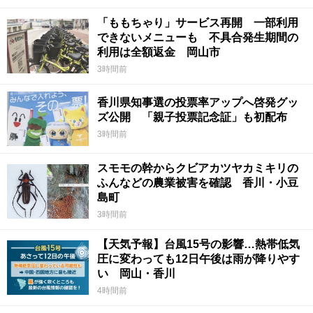
「ももちゃり」サービス再開 一部利用
できないメニューも 不具合発生期間の
利用は全額返金 岡山市
3時間前
香川県知事選の投票率アップへ啓発グッ
ズ公開 「親子投票記念証」も初配布
3時間前
スモモの幹からクビアカツヤカミキリの
ふんなどの農業被害を確認 香川・小豆
島町
3時間前
【天気予報】台風15号の影響…熱帯低気
圧に変わっても12日午後は雨が降りやす
い 岡山・香川
4時間前