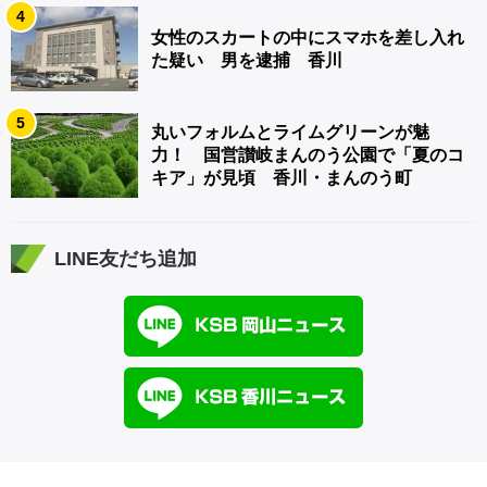
4
女性のスカートの中にスマホを差し入れ
た疑い 男を逮捕 香川
5
丸いフォルムとライムグリーンが魅
力！ 国営讃岐まんのう公園で「夏のコ
キア」が見頃 香川・まんのう町
LINE友だち追加