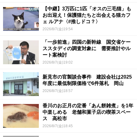
【中継】3万匹に1匹「オスの三毛猫」も
お出迎え！保護猫たちと出会える猫カフ
ェ ルアナ〈#推しドコ？〉
2026/8/7(金)19:54
「一歩前進」四国の新幹線 国交省ケー
ススタディの調査対象に 需要推計やル
ート案検討
2026/8/7(金)19:02
新見市の官製談合事件 建設会社は2025
年度に最低制限価格で6件落札 岡山
2026/8/7(金)18:57
香川のお正月の定番「あん餅雑煮」を1年
中楽しめる 老舗和菓子店の喫茶スペー
ス 高松市
2026/8/7(金)18:45