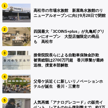
1
高松市の市場水族館 新屋島水族館のリ
ニューアルオープンに向け9月28日で閉館
2
四国最大「3COINS+plus」が丸亀町グリ
ーンにオープン 大型店舗限定の商品
も 高松市
3
接骨院院長らによる自動車保険金詐欺
被害総額は2700万円超 香川県警が最終
送検、捜査本部解散
4
父母ケ浜近くに新しいリノベーションホ
テルが誕生 香川・三豊市
5
人気再燃「アナログレコード」の販売イ
ベント レアものから復刻盤まで…約3万