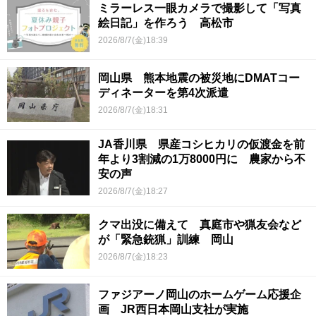
ミラーレス一眼カメラで撮影して「写真
絵日記」を作ろう 高松市
2026/8/7(金)18:39
岡山県 熊本地震の被災地にDMATコー
ディネーターを第4次派遣
2026/8/7(金)18:31
JA香川県 県産コシヒカリの仮渡金を前
年より3割減の1万8000円に 農家から不
安の声
2026/8/7(金)18:27
クマ出没に備えて 真庭市や猟友会など
が「緊急銃猟」訓練 岡山
2026/8/7(金)18:23
ファジアーノ岡山のホームゲーム応援企
画 JR西日本岡山支社が実施