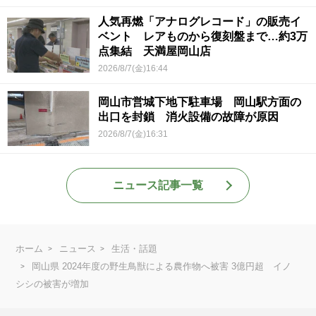
人気再燃「アナログレコード」の販売イ
ベント レアものから復刻盤まで…約3万
点集結 天満屋岡山店
2026/8/7(金)16:44
岡山市営城下地下駐車場 岡山駅方面の
出口を封鎖 消火設備の故障が原因
2026/8/7(金)16:31
ニュース記事一覧
ホーム
ニュース
生活・話題
岡山県 2024年度の野生鳥獣による農作物へ被害 3億円超 イノ
シシの被害が増加