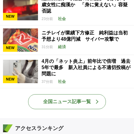
歳女性に痴漢か 「身に覚えない」容疑
否認
NEW
社会
23分前
ニチレイが業績下方修正 純利益は当初
予想より48億円減 サイバー攻撃で
経済
31分前
NEW
4月の「ネット炎上」前年比で倍増 過去
5年で最多 新入社員による不適切投稿が
問題に
NEW
社会
37分前
全国ニュース記事一覧
アクセスランキング