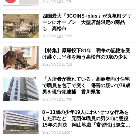
2026/8/7(金)17:30
四国最大「3COINS+plus」が丸亀町グリ
ーンにオープン 大型店舗限定の商品
も 高松市
2026/8/7(金)17:29
【特集】原爆投下81年 戦争の記憶を受
け継ぐ…平和を願う高松市の9歳の少女
2026/8/7(金)17:19
「入所者が暴れている」高齢者向け住宅
で職員を包丁で突く 傷害の疑いで79歳
男を現行犯逮捕 香川県警
2026/8/7(金)17:08
8～13歳の少年19人にわいせつな行為を
した罪など 元団体職員の男(31)に懲役
15年の判決 岡山地裁「常習性は際立っ
ていて被害結果も非常に重い」
2026/8/7(金)16:47