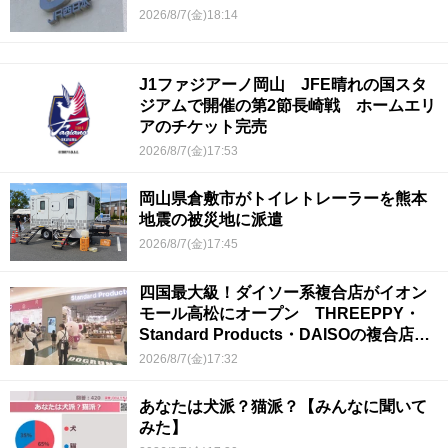
2026/8/7(金)18:14
J1ファジアーノ岡山 JFE晴れの国スタ
ジアムで開催の第2節長崎戦 ホームエリ
アのチケット完売
2026/8/7(金)17:53
岡山県倉敷市がトイレトレーラーを熊本
地震の被災地に派遣
2026/8/7(金)17:45
四国最大級！ダイソー系複合店がイオン
モール高松にオープン THREEPPY・
Standard Products・DAISOの複合店は
香川県初
2026/8/7(金)17:32
あなたは犬派？猫派？【みんなに聞いて
みた】