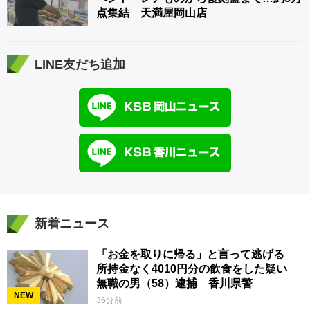
点集結 天満屋岡山店
LINE友だち追加
新着ニュース
「お金を取りに帰る」と言って逃げる
所持金なく4010円分の飲食をした疑い
無職の男（58）逮捕 香川県警
NEW
36分前