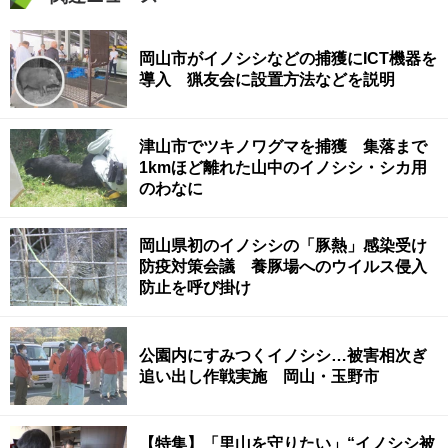
岡山市がイノシシなどの捕獲にICT機器を
導入 猟友会に設置方法などを説明
津山市でツキノワグマを捕獲 集落まで
1kmほど離れた山中のイノシシ・シカ用
のわなに
岡山県初のイノシシの「豚熱」感染受け
防疫対策会議 養豚場へのウイルス侵入
防止を呼び掛け
公園内にすみつくイノシシ…被害相次ぎ
追い出し作戦実施 岡山・玉野市
【特集】「里山を守りたい」“イノシシ被