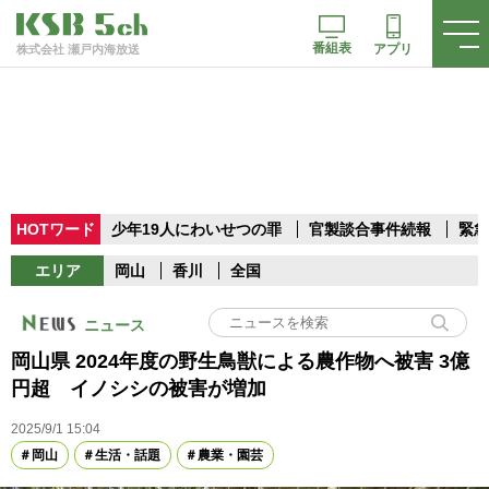
番組表
アプリ
株式会社 瀬戸内海放送
HOTワード
少年19人にわいせつの罪
官製談合事件続報
緊急
エリア
岡山
香川
全国
ニュース
岡山県 2024年度の野生鳥獣による農作物へ被害 3億
円超 イノシシの被害が増加
2025/9/1 15:04
岡山
生活・話題
農業・園芸