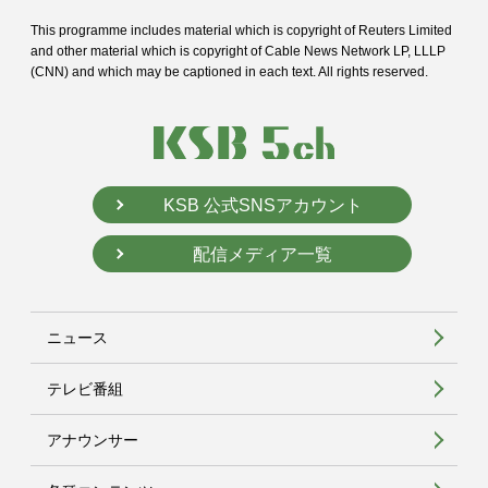
This programme includes material which is copyright of Reuters Limited
and
other material which is copyright of Cable News Network LP, LLLP
(CNN) and
which may be captioned in each text. All rights reserved.
KSB 公式SNSアカウント
配信メディア一覧
ニュース
テレビ番組
アナウンサー