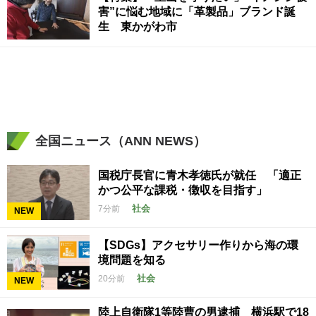
害”に悩む地域に「革製品」ブランド誕
生 東かがわ市
全国ニュース（ANN NEWS）
国税庁長官に青木孝徳氏が就任 「適正
かつ公平な課税・徴収を目指す」
社会
7分前
NEW
【SDGs】アクセサリー作りから海の環
境問題を知る
社会
20分前
NEW
陸上自衛隊1等陸曹の男逮捕 横浜駅で18