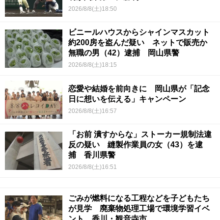
2026/8/8(土)18:50
ビニールハウスからシャインマスカット
約200房を盗んだ疑い ネットで販売か
無職の男（42）逮捕 岡山県警
2026/8/8(土)18:15
恋愛や結婚を前向きに 岡山県が「記念
日に想いを伝える」キャンペーン
2026/8/8(土)16:57
「お前 潰すからな」ストーカー規制法違
反の疑い 縫製作業員の女（43）を逮
捕 香川県警
2026/8/8(土)16:51
ごみが燃料になる工程などを子どもたち
が見学 廃棄物処理工場で環境学習イベ
ント 香川・観音寺市