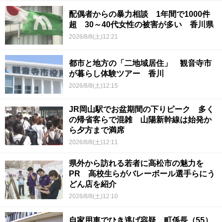
配偶者からの暴力相談 1年間で1000件
超 30～40代女性の被害が多い 香川県
2026/8/8(土)12:21
都市と地方の「二地域居住」 観音寺市
が暮らし体験ツアー 香川
2026/8/8(土)12:15
JR岡山駅でお盆期間の下りピーク 多く
の帰省客らで混雑 山陽新幹線は始発か
ら夕方まで満席
2026/8/8(土)12:11
県外から訪れる若者に高松市の魅力を
PR 高校生らがバレーボール選手らにう
どん店を紹介
2026/8/8(土)12:10
自家用車でひき逃げ容疑 町係長（55）