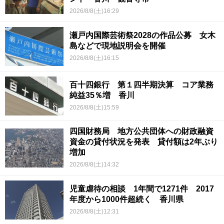
2026/8/8(土)16:29
瀬戸内国際芸術祭2028の作品公募 女木
島などで現地説明会を開催
2026/8/8(土)16:15
百十四銀行 第１四半期決算 コア業務
純益35％増 香川
2026/8/8(土)15:59
四国財務局 地方公共団体への財政融資
資金の貸付状況を発表 貸付額は2年ぶり
増加
2026/8/8(土)14:32
児童虐待の相談 1年間で1271件 2017
年度から1000件超続く 香川県
2026/8/8(土)12:31