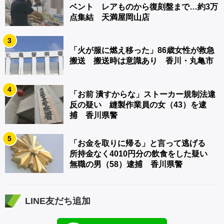
ベント レアものから復刻盤まで…約3万
点集結 天満屋岡山店
3
「火が服に燃え移った」86歳女性が救急
搬送 搬送時は意識あり 香川・丸亀市
4
「お前 潰すからな」ストーカー規制法違
反の疑い 縫製作業員の女（43）を逮
捕 香川県警
5
「お金を取りに帰る」と言って逃げる
所持金なく4010円分の飲食をした疑い
無職の男（58）逮捕 香川県警
LINE友だち追加