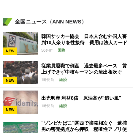
全国ニュース（ANN NEWS）
韓国サッカー協会 日本人含む外国人審
判10人余りを性接待 費用は法人カード
国際
50分前
NEW
従業員退職で倒産 過去最多ペース 賃
上げできず中核キーマンの流出相次ぐ
経済
1時間前
NEW
出光興産 利益8倍 原油高が“追い風”
経済
1時間前
NEW
“ゾンビたばこ”関西で摘発相次ぐ 逮捕
男の密売拠点から押収 秘匿性アプリ使