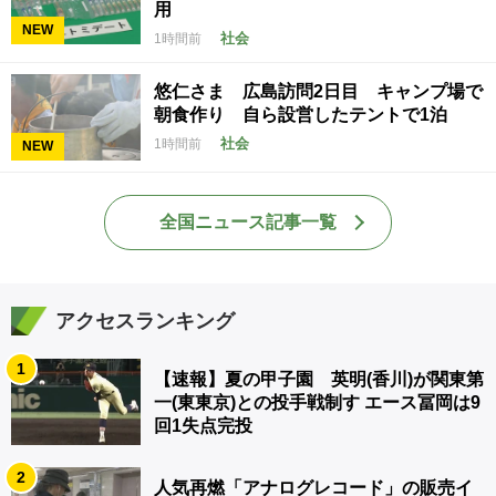
用
NEW
社会
1時間前
悠仁さま 広島訪問2日目 キャンプ場で
朝食作り 自ら設営したテントで1泊
社会
1時間前
NEW
全国ニュース記事一覧
アクセスランキング
1
【速報】夏の甲子園 英明(香川)が関東第
一(東東京)との投手戦制す エース冨岡は9
回1失点完投
2
人気再燃「アナログレコード」の販売イ