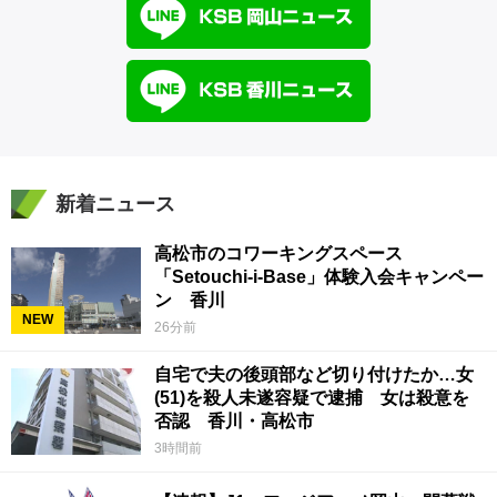
新着ニュース
高松市のコワーキングスペース
「Setouchi-i-Base」体験入会キャンペー
ン 香川
NEW
26分前
自宅で夫の後頭部など切り付けたか…女
(51)を殺人未遂容疑で逮捕 女は殺意を
否認 香川・高松市
3時間前