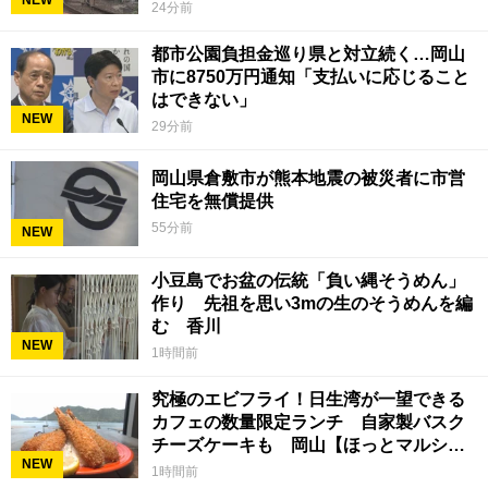
24分前
都市公園負担金巡り県と対立続く…岡山
市に8750万円通知「支払いに応じること
はできない」
NEW
29分前
岡山県倉敷市が熊本地震の被災者に市営
住宅を無償提供
55分前
NEW
小豆島でお盆の伝統「負い縄そうめん」
作り 先祖を思い3mの生のそうめんを編
む 香川
NEW
1時間前
究極のエビフライ！日生湾が一望できる
カフェの数量限定ランチ 自家製バスク
チーズケーキも 岡山【ほっとマルシ
NEW
ェ】
1時間前