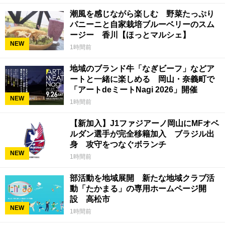
潮風を感じながら楽しむ 野菜たっぷり
パニーニと自家栽培ブルーベリーのスム
ージー 香川【ほっとマルシェ】
NEW
1時間前
地域のブランド牛「なぎビーフ」などア
ートと一緒に楽しめる 岡山・奈義町で
「アートdeミートNagi 2026」開催
NEW
1時間前
【新加入】J1ファジアーノ岡山にMFオベ
ルダン選手が完全移籍加入 ブラジル出
身 攻守をつなぐボランチ
NEW
1時間前
部活動を地域展開 新たな地域クラブ活
動「たかまる」の専用ホームページ開
設 高松市
NEW
1時間前