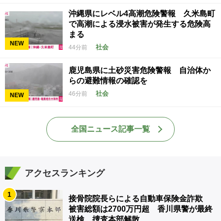
沖縄県にレベル4高潮危険警報 久米島町
で高潮による浸水被害が発生する危険高
まる
NEW
社会
44分前
鹿児島県に土砂災害危険警報 自治体か
らの避難情報の確認を
社会
46分前
NEW
全国ニュース記事一覧
アクセスランキング
1
接骨院院長らによる自動車保険金詐欺
被害総額は2700万円超 香川県警が最終
送検、捜査本部解散