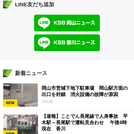
LINE友だち追加
新着ニュース
岡山市営城下地下駐車場 岡山駅方面の
出口を封鎖 消火設備の故障が原因
13分前
NEW
【速報】ことでん長尾線で人身事故 平
木駅～長尾駅で運転見合わせ 午後4時
現在 香川
NEW