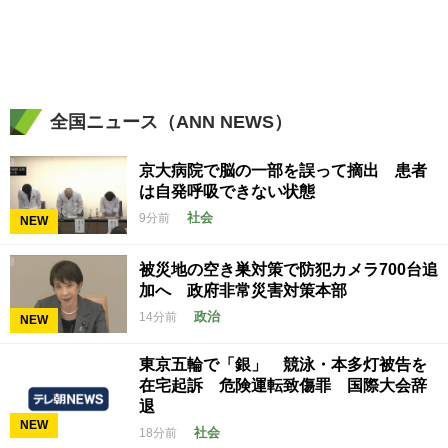
全国ニュース（ANN NEWS）
京大病院で脳の一部を誤って摘出 患者
は自発呼吸できない状態
社会
9分前
NEW
被災地の空き巣対策で防犯カメラ700台追
加へ 政府非常災害対策本部
政治
14分前
NEW
東京五輪で「銀」 競泳・本多灯被告を
在宅起訴 危険運転致傷罪 国際大会辞
退
NEW
社会
18分前