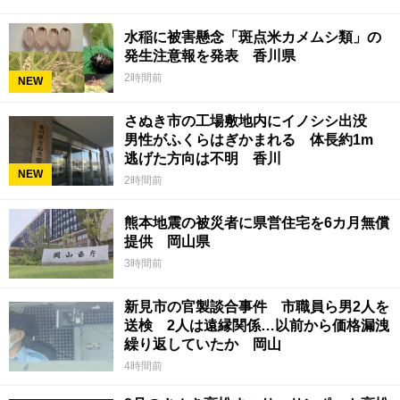
水稲に被害懸念「斑点米カメムシ類」の
発生注意報を発表 香川県
2時間前
NEW
さぬき市の工場敷地内にイノシシ出没
男性がふくらはぎかまれる 体長約1m
逃げた方向は不明 香川
NEW
2時間前
熊本地震の被災者に県営住宅を6カ月無償
提供 岡山県
3時間前
新見市の官製談合事件 市職員ら男2人を
送検 2人は遠縁関係…以前から価格漏洩
繰り返していたか 岡山
4時間前