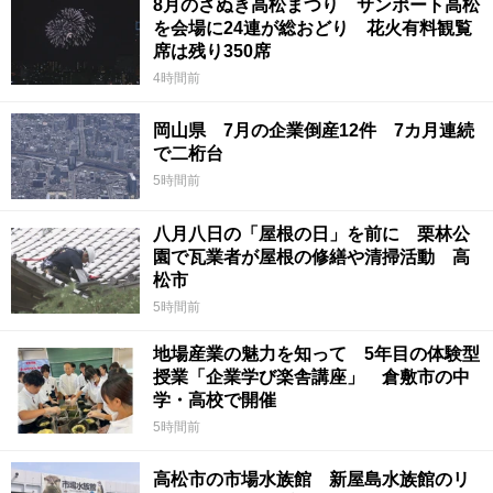
8月のさぬき高松まつり サンポート高松
を会場に24連が総おどり 花火有料観覧
席は残り350席
4時間前
岡山県 7月の企業倒産12件 7カ月連続
で二桁台
5時間前
八月八日の「屋根の日」を前に 栗林公
園で瓦業者が屋根の修繕や清掃活動 高
松市
5時間前
地場産業の魅力を知って 5年目の体験型
授業「企業学び楽舎講座」 倉敷市の中
学・高校で開催
5時間前
高松市の市場水族館 新屋島水族館のリ