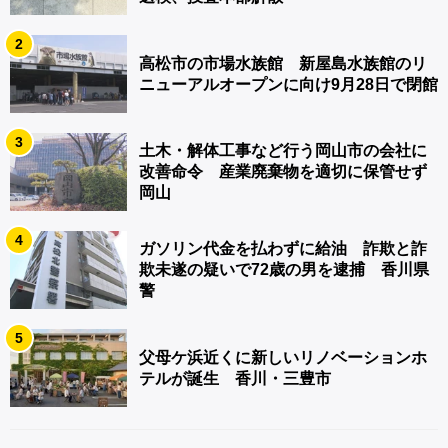
2
高松市の市場水族館 新屋島水族館のリ
ニューアルオープンに向け9月28日で閉館
3
土木・解体工事など行う岡山市の会社に
改善命令 産業廃棄物を適切に保管せず
岡山
4
ガソリン代金を払わずに給油 詐欺と詐
欺未遂の疑いで72歳の男を逮捕 香川県
警
5
父母ケ浜近くに新しいリノベーションホ
テルが誕生 香川・三豊市