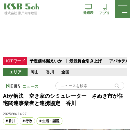
番組表
アプリ
株式会社 瀬戸内海放送
HOTワード
予定価格漏えいか
最低賃金引き上げ
アパホテル
エリア
岡山
香川
全国
ニュース
AIが解決 空き家のシミュレーター さぬき市が住
宅関連事業者と連携協定 香川
2025/9/4 14:27
香川
行政
生活・話題