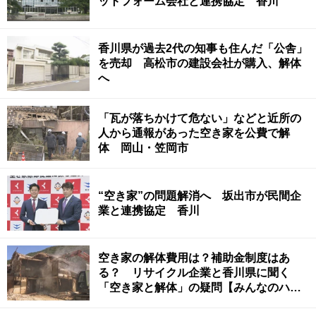
ットフォーム会社と連携協定 香川
香川県が過去2代の知事も住んだ「公舎」
を売却 高松市の建設会社が購入、解体
へ
「瓦が落ちかけて危ない」などと近所の
人から通報があった空き家を公費で解
体 岡山・笠岡市
“空き家”の問題解消へ 坂出市が民間企
業と連携協定 香川
空き家の解体費用は？補助金制度はあ
る？ リサイクル企業と香川県に聞く
「空き家と解体」の疑問【みんなのハテ
ナ】