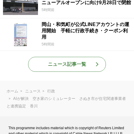
ニューアルオープンに向け9月28日で閉館
5時間前
岡山・和気町が公式LINEアカウントの運
用開始 手軽に行政手続き・クーポン利
用
5時間前
ニュース記事一覧
ホーム
ニュース
行政
AIが解決 空き家のシミュレーター さぬき市が住宅関連事業者
と連携協定 香川
This programme includes material which is copyright of Reuters Limited
and
other material which is copyright of Cable News Network LP, LLLP