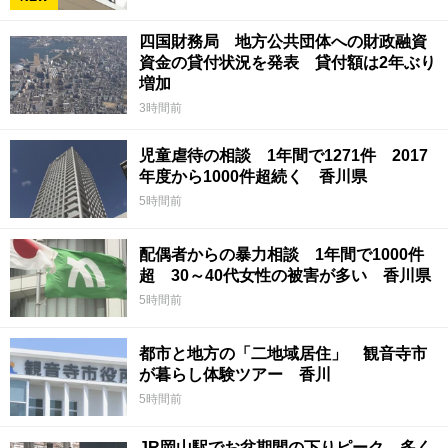
四国財務局 地方公共団体への財政融資
資金の貸付状況を発表 貸付額は2年ぶり
増加
3時間前
児童虐待の相談 1年間で1271件 2017
年度から1000件超続く 香川県
5時間前
配偶者からの暴力相談 1年間で1000件
超 30～40代女性の被害が多い 香川県
5時間前
都市と地方の「二地域居住」 観音寺市
が暮らし体験ツアー 香川
5時間前
JR岡山駅でお盆期間の下りピーク 多く