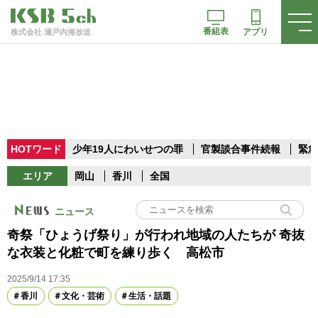
番組表
アプリ
株式会社 瀬戸内海放送
HOTワード
少年19人にわいせつの罪
官製談合事件続報
緊急
エリア
岡山
香川
全国
ニュース
奇祭「ひょうげ祭り」が行われ地域の人たちが 奇抜
な衣装と化粧で町を練り歩く 高松市
2025/9/14 17:35
香川
文化・芸術
生活・話題