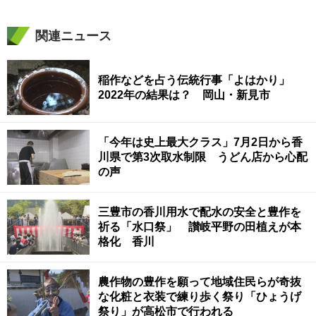
関連ニュース
稲作などを占う伝統行事「よはかり」
2022年の結果は？ 岡山・新見市
「今年は史上最大クラス」7月2日から香
川県で第3次取水制限 うどん店から心配
の声
三豊市の香川用水で配水の安全と豊作を
祈る「水口祭」 讃岐平野の田植えが本
格化 香川
農作物の豊作を願って地域住民らが奇抜
な化粧と衣装で練り歩く祭り「ひょうげ
祭り」が高松市で行われる