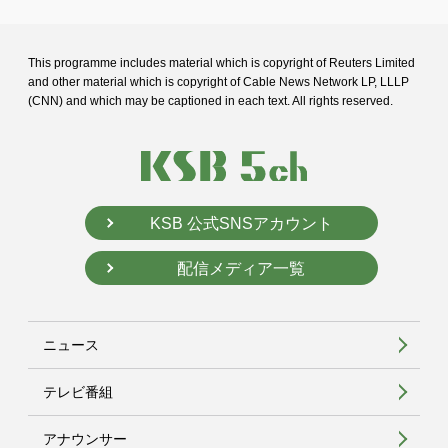
This programme includes material which is copyright of Reuters Limited
and
other material which is copyright of Cable News Network LP, LLLP
(CNN) and
which may be captioned in each text. All rights reserved.
KSB 公式SNSアカウント
配信メディア一覧
ニュース
テレビ番組
アナウンサー