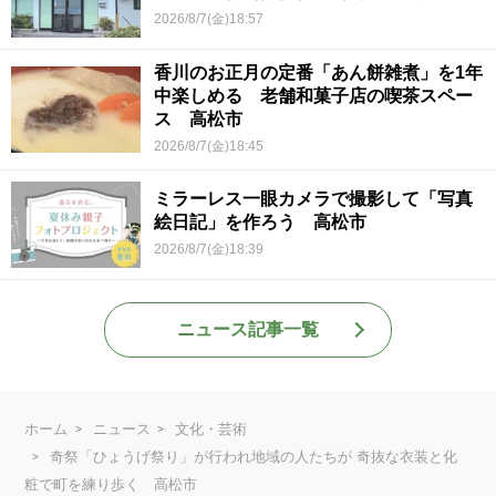
2026/8/7(金)18:57
香川のお正月の定番「あん餅雑煮」を1年
中楽しめる 老舗和菓子店の喫茶スペー
ス 高松市
2026/8/7(金)18:45
ミラーレス一眼カメラで撮影して「写真
絵日記」を作ろう 高松市
2026/8/7(金)18:39
ニュース記事一覧
ホーム
ニュース
文化・芸術
奇祭「ひょうげ祭り」が行われ地域の人たちが 奇抜な衣装と化
粧で町を練り歩く 高松市