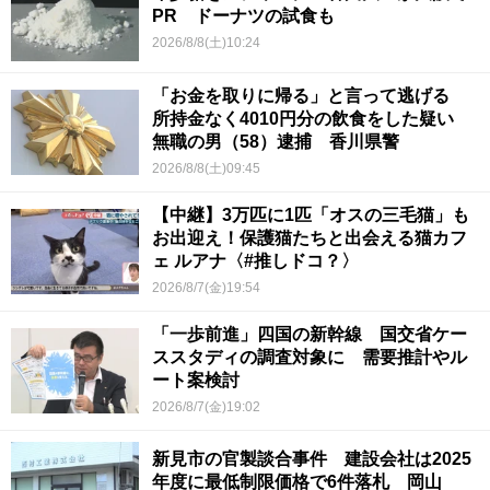
PR ドーナツの試食も
2026/8/8(土)10:24
「お金を取りに帰る」と言って逃げる
所持金なく4010円分の飲食をした疑い
無職の男（58）逮捕 香川県警
2026/8/8(土)09:45
【中継】3万匹に1匹「オスの三毛猫」も
お出迎え！保護猫たちと出会える猫カフ
ェ ルアナ〈#推しドコ？〉
2026/8/7(金)19:54
「一歩前進」四国の新幹線 国交省ケー
ススタディの調査対象に 需要推計やル
ート案検討
2026/8/7(金)19:02
新見市の官製談合事件 建設会社は2025
年度に最低制限価格で6件落札 岡山