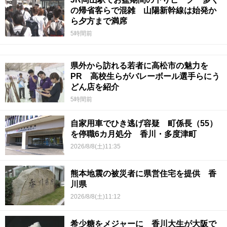
の帰省客らで混雑 山陽新幹線は始発か
ら夕方まで満席
5時間前
県外から訪れる若者に高松市の魅力を
PR 高校生らがバレーボール選手らにう
どん店を紹介
5時間前
自家用車でひき逃げ容疑 町係長（55）
を停職6カ月処分 香川・多度津町
2026/8/8(土)11:35
熊本地震の被災者に県営住宅を提供 香
川県
2026/8/8(土)11:12
希少糖をメジャーに 香川大生が大阪で