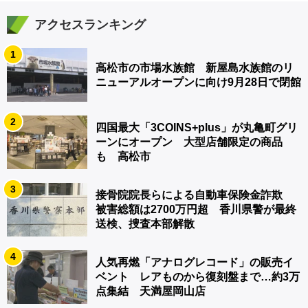
アクセスランキング
1
高松市の市場水族館 新屋島水族館のリ
ニューアルオープンに向け9月28日で閉館
2
四国最大「3COINS+plus」が丸亀町グリ
ーンにオープン 大型店舗限定の商品
も 高松市
3
接骨院院長らによる自動車保険金詐欺
被害総額は2700万円超 香川県警が最終
送検、捜査本部解散
4
人気再燃「アナログレコード」の販売イ
ベント レアものから復刻盤まで…約3万
点集結 天満屋岡山店