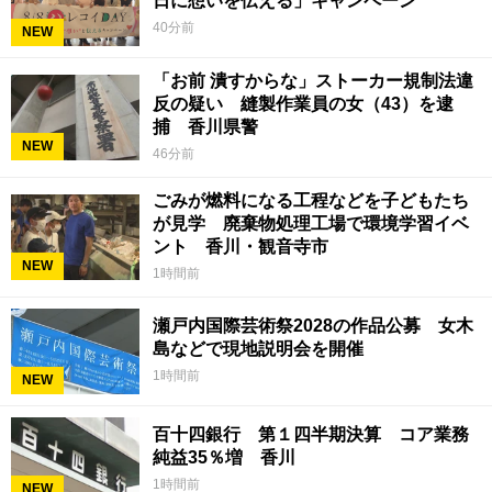
日に想いを伝える」キャンペーン
40分前
NEW
「お前 潰すからな」ストーカー規制法違
反の疑い 縫製作業員の女（43）を逮
捕 香川県警
NEW
46分前
ごみが燃料になる工程などを子どもたち
が見学 廃棄物処理工場で環境学習イベ
ント 香川・観音寺市
NEW
1時間前
瀬戸内国際芸術祭2028の作品公募 女木
島などで現地説明会を開催
1時間前
NEW
百十四銀行 第１四半期決算 コア業務
純益35％増 香川
1時間前
NEW