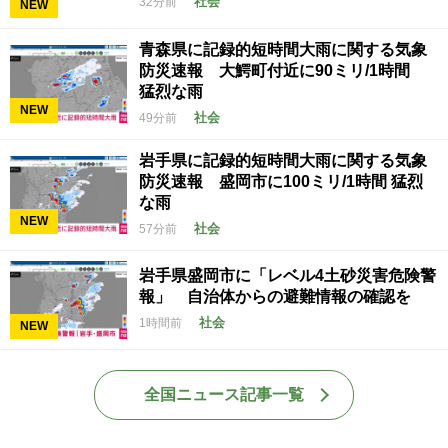
社会
32分前
NEW
青森県に記録的短時間大雨に関する気象
防災速報 大鰐町付近に90ミリ/1時間
猛烈な雨
NEW
社会
49分前
岩手県に記録的短時間大雨に関する気象
防災速報 盛岡市に100ミリ/1時間 猛烈
な雨
NEW
社会
57分前
岩手県盛岡市に「レベル4土砂災害危険警
報」 自治体からの避難情報の確認を
社会
1時間前
NEW
全国ニュース記事一覧