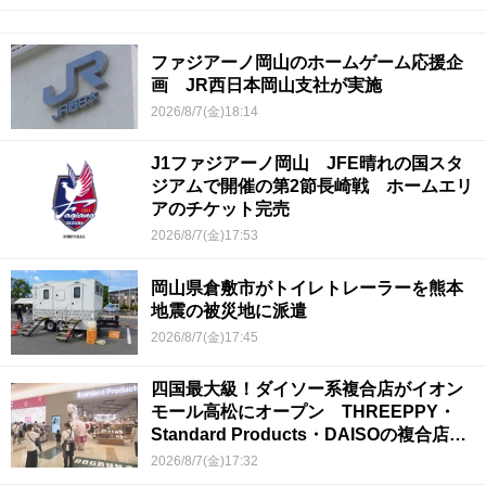
ファジアーノ岡山のホームゲーム応援企
画 JR西日本岡山支社が実施
2026/8/7(金)18:14
J1ファジアーノ岡山 JFE晴れの国スタ
ジアムで開催の第2節長崎戦 ホームエリ
アのチケット完売
2026/8/7(金)17:53
岡山県倉敷市がトイレトレーラーを熊本
地震の被災地に派遣
2026/8/7(金)17:45
四国最大級！ダイソー系複合店がイオン
モール高松にオープン THREEPPY・
Standard Products・DAISOの複合店は
香川県初
2026/8/7(金)17:32