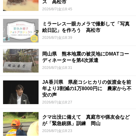
ス 高松市
2026/8/7(金)18:45
ミラーレス一眼カメラで撮影して「写真
絵日記」を作ろう 高松市
2026/8/7(金)18:39
岡山県 熊本地震の被災地にDMATコー
ディネーターを第4次派遣
2026/8/7(金)18:31
JA香川県 県産コシヒカリの仮渡金を前
年より3割減の1万8000円に 農家から不
安の声
2026/8/7(金)18:27
クマ出没に備えて 真庭市や猟友会など
が「緊急銃猟」訓練 岡山
2026/8/7(金)18:23