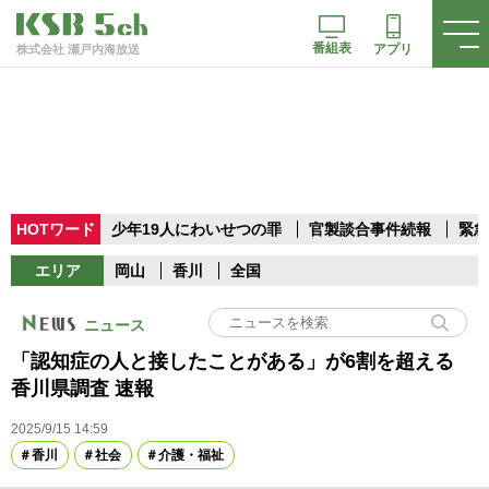
番組表
アプリ
株式会社 瀬戸内海放送
HOTワード
少年19人にわいせつの罪
官製談合事件続報
緊急
エリア
岡山
香川
全国
ニュース
「認知症の人と接したことがある」が6割を超える
香川県調査 速報
2025/9/15 14:59
香川
社会
介護・福祉