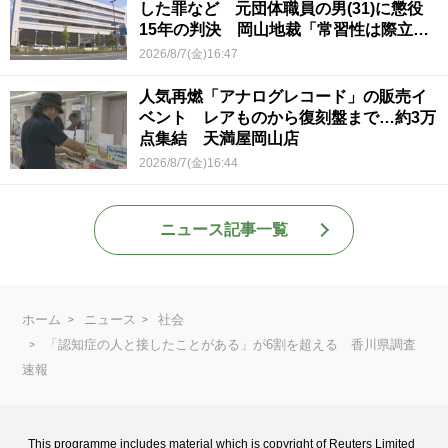
した罪など 元団体職員の男(31)に懲役
15年の判決 岡山地裁「常習性は際立っ
ていて被害結果も非常に重い」
2026/8/7(金)16:47
人気再燃「アナログレコード」の販売イ
ベント レアものから復刻盤まで…約3万
点集結 天満屋岡山店
2026/8/7(金)16:44
ニュース記事一覧
ホーム
ニュース
社会
「認知症の人と接したことがある」が6割を超える 香川県調査
速報
This programme includes material which is copyright of Reuters Limited