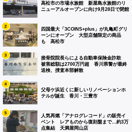
高松市の市場水族館 新屋島水族館のリ
ニューアルオープンに向け9月28日で閉館
2
四国最大「3COINS+plus」が丸亀町グリ
ーンにオープン 大型店舗限定の商品
も 高松市
3
接骨院院長らによる自動車保険金詐欺
被害総額は2700万円超 香川県警が最終
送検、捜査本部解散
4
父母ケ浜近くに新しいリノベーションホ
テルが誕生 香川・三豊市
5
人気再燃「アナログレコード」の販売イ
ベント レアものから復刻盤まで…約3万
点集結 天満屋岡山店