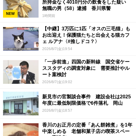
所持金なく4010円分の飲食をした疑い
無職の男（58）逮捕 香川県警
NEW
1時間前
【中継】3万匹に1匹「オスの三毛猫」も
お出迎え！保護猫たちと出会える猫カフ
ェ ルアナ〈#推しドコ？〉
2026/8/7(金)19:54
「一歩前進」四国の新幹線 国交省ケー
ススタディの調査対象に 需要推計やル
ート案検討
2026/8/7(金)19:02
新見市の官製談合事件 建設会社は2025
年度に最低制限価格で6件落札 岡山
2026/8/7(金)18:57
香川のお正月の定番「あん餅雑煮」を1年
中楽しめる 老舗和菓子店の喫茶スペー