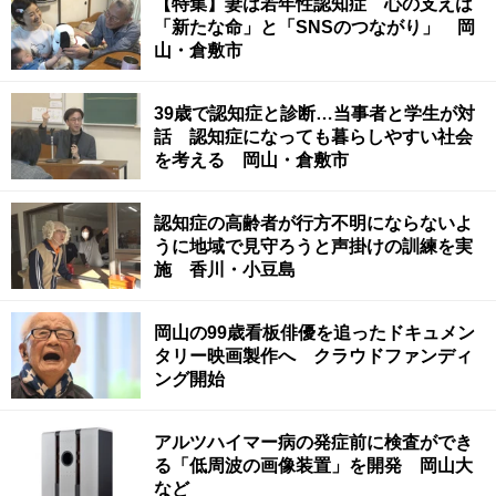
【特集】妻は若年性認知症 心の支えは
「新たな命」と「SNSのつながり」 岡
山・倉敷市
39歳で認知症と診断…当事者と学生が対
話 認知症になっても暮らしやすい社会
を考える 岡山・倉敷市
認知症の高齢者が行方不明にならないよ
うに地域で見守ろうと声掛けの訓練を実
施 香川・小豆島
岡山の99歳看板俳優を追ったドキュメン
タリー映画製作へ クラウドファンディ
ング開始
アルツハイマー病の発症前に検査ができ
る「低周波の画像装置」を開発 岡山大
など