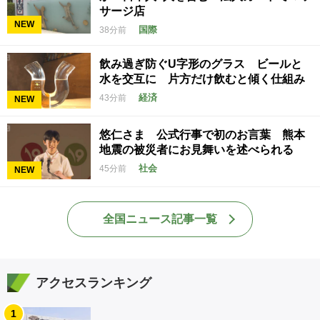
サージ店
NEW
国際
38分前
飲み過ぎ防ぐU字形のグラス ビールと
水を交互に 片方だけ飲むと傾く仕組み
経済
43分前
NEW
悠仁さま 公式行事で初のお言葉 熊本
地震の被災者にお見舞いを述べられる
社会
45分前
NEW
全国ニュース記事一覧
アクセスランキング
1