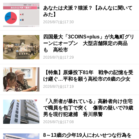
あなたは犬派？猫派？【みんなに聞いて
みた】
2026/8/7(金)17:30
四国最大「3COINS+plus」が丸亀町グリ
ーンにオープン 大型店舗限定の商品
も 高松市
2026/8/7(金)17:29
【特集】原爆投下81年 戦争の記憶を受
け継ぐ…平和を願う高松市の9歳の少女
2026/8/7(金)17:19
「入所者が暴れている」高齢者向け住宅
で職員を包丁で突く 傷害の疑いで79歳
男を現行犯逮捕 香川県警
2026/8/7(金)17:08
8～13歳の少年19人にわいせつな行為を