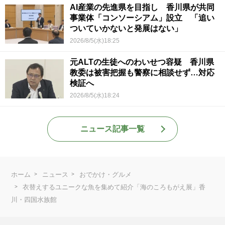
AI産業の先進県を目指し 香川県が共同
事業体「コンソーシアム」設立 「追い
ついていかないと発展はない」
2026/8/5(水)18:25
元ALTの生徒へのわいせつ容疑 香川県
教委は被害把握も警察に相談せず…対応
検証へ
2026/8/5(水)18:24
ニュース記事一覧
ホーム
ニュース
おでかけ・グルメ
衣替えするユニークな魚を集めて紹介「海のころもがえ展」香
川・四国水族館