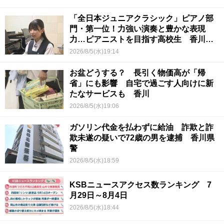
「全日本ジュニアクラシック」ピアノ部
門・第一位！力強い演奏と豊かな表現
力…ピアニストを目指す高校生 香川
【青春のキセキ】
2026/8/5(水)19:14
お盆どうする？ 長引く物価高が「帰
省」にも影響 自宅で過ごす人向けに新
たなサービスも 香川
2026/8/5(水)19:06
ガソリン代金を払わずに給油 詐欺と詐
欺未遂の疑いで72歳の男を逮捕 香川県
警
2026/8/5(水)18:59
KSBニュースアクセス数ランキング 7
月29日～8月4日
2026/8/5(水)18:44