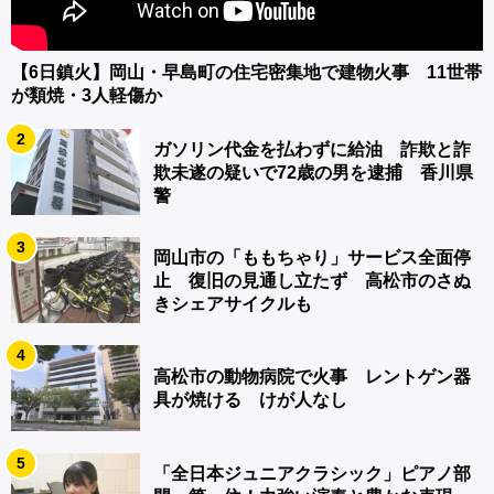
【6日鎮火】岡山・早島町の住宅密集地で建物火事 11世帯
が類焼・3人軽傷か
2
ガソリン代金を払わずに給油 詐欺と詐
欺未遂の疑いで72歳の男を逮捕 香川県
警
3
岡山市の「ももちゃり」サービス全面停
止 復旧の見通し立たず 高松市のさぬ
きシェアサイクルも
4
高松市の動物病院で火事 レントゲン器
具が焼ける けが人なし
5
「全日本ジュニアクラシック」ピアノ部