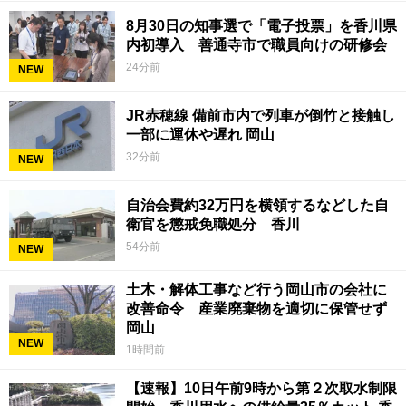
8月30日の知事選で「電子投票」を香川県
内初導入 善通寺市で職員向けの研修会
24分前
NEW
JR赤穂線 備前市内で列車が倒竹と接触し
一部に運休や遅れ 岡山
32分前
NEW
自治会費約32万円を横領するなどした自
衛官を懲戒免職処分 香川
54分前
NEW
土木・解体工事など行う岡山市の会社に
改善命令 産業廃棄物を適切に保管せず
岡山
NEW
1時間前
【速報】10日午前9時から第２次取水制限