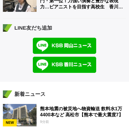
門・第一位！力強い演奏と豊かな表現
力…ピアニストを目指す高校生 香川
【青春のキセキ】
LINE友だち追加
新着ニュース
熊本地震の被災地へ物資輸送 飲料水1万
4400本など 高松市【熊本で最大震度7】
9分前
NEW