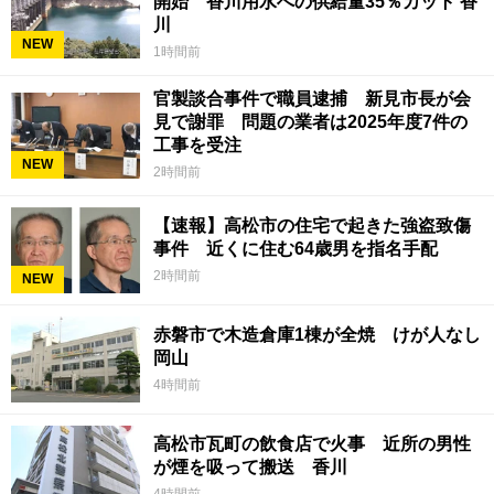
開始 香川用水への供給量35％カット 香
川
NEW
1時間前
官製談合事件で職員逮捕 新見市長が会
見で謝罪 問題の業者は2025年度7件の
工事を受注
NEW
2時間前
【速報】高松市の住宅で起きた強盗致傷
事件 近くに住む64歳男を指名手配
2時間前
NEW
赤磐市で木造倉庫1棟が全焼 けが人なし
岡山
4時間前
高松市瓦町の飲食店で火事 近所の男性
が煙を吸って搬送 香川
4時間前