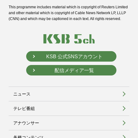
This programme includes material which is copyright of Reuters Limited
and
other material which is copyright of Cable News Network LP, LLLP
(CNN) and
which may be captioned in each text. All rights reserved.
KSB 公式SNSアカウント
配信メディア一覧
ニュース
テレビ番組
アナウンサー
各種コンテンツ