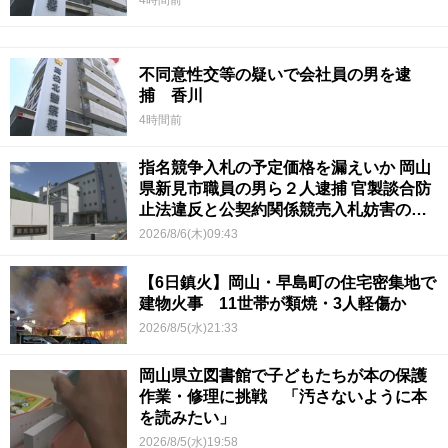
不同意性交等の疑いで会社員の男を逮
捕 香川
4時間前
指名競争入札の予定価格を漏えいか 岡山
県新見市職員の男ら２人逮捕 官製談合防
止法違反と公契約関係競売入札妨害の疑
い
2026/8/6(木)09:43
【6日鎮火】岡山・早島町の住宅密集地で
建物火事 11世帯が類焼・3人軽傷か
2026/8/5(水)21:33
岡山県立図書館で子どもたちが本の保護
作業・修理に挑戦 「汚さないように本
を読みたい」
2026/8/5(水)19:58