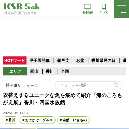
番組表
アプリ
株式会社 瀬戸内海放送
HOTワード
甲子園開幕
瀬戸芸
お盆
香川県民の日
暑
エリア
岡山
香川
全国
ニュース
衣替えするユニークな魚を集めて紹介「海のころも
がえ展」香川・四国水族館
2025/10/1 14:04
香川
おでかけ・グルメ
自然・いきもの