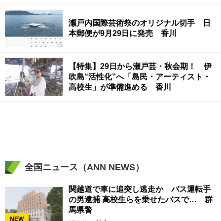
瀬戸内国際芸術祭のオリジナル切手 日
本郵便が9月29日に発売 香川
【特集】29日から瀬戸芸・秋会期！ 伊
吹島“活性化”へ「島民・アーティスト・
高校生」が準備進める 香川
全国ニュース（ANN NEWS）
関越道で車に追突し逃走か バス運転手
の男逮捕 高校生らを乗せたバスで… 群
馬県警
NEW