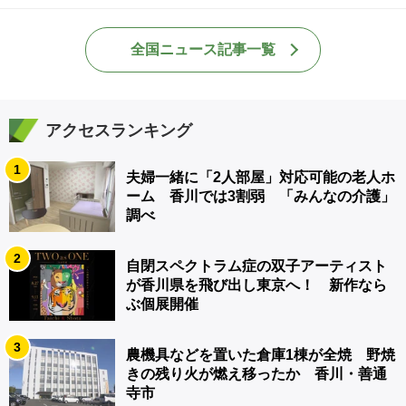
全国ニュース記事一覧
アクセスランキング
1
夫婦一緒に「2人部屋」対応可能の老人ホ
ーム 香川では3割弱 「みんなの介護」
調べ
2
自閉スペクトラム症の双子アーティスト
が香川県を飛び出し東京へ！ 新作なら
ぶ個展開催
3
農機具などを置いた倉庫1棟が全焼 野焼
きの残り火が燃え移ったか 香川・善通
寺市