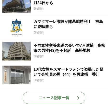
月24日から
5時間前
カマタマーレ讃岐が開幕戦勝利！ 福島
に逆転勝ち
5時間前
不同意性交等未遂の疑いで7月逮捕 高松
市の男性(43)を不起訴 高松地検
5時間前
10代女性をスマートフォンで盗撮した疑
いで会社員の男（44）を再逮捕 香川
5時間前
ニュース記事一覧