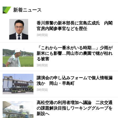
新着ニュース
香川県警の新本部長に宮島広成氏 内閣
官房内閣参事官などを歴任
3時間前
「これから一番水がいる時期…」少雨が
新米にも影響…岡山市の農園で穂が枯れ
る被害
3時間前
講演会の申し込みフォームで個人情報漏
洩か 岡山・早島町
3時間前
高松空港の利用者増加へ議論 二次交通
の課題解決目指しワーキンググループを
新設へ