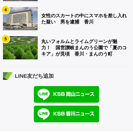
4
女性のスカートの中にスマホを差し入れ
た疑い 男を逮捕 香川
5
丸いフォルムとライムグリーンが魅
力！ 国営讃岐まんのう公園で「夏のコ
キア」が見頃 香川・まんのう町
LINE友だち追加