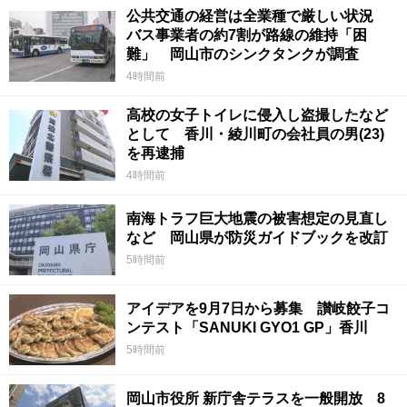
公共交通の経営は全業種で厳しい状況
バス事業者の約7割が路線の維持「困
難」 岡山市のシンクタンクが調査
4時間前
高校の女子トイレに侵入し盗撮したなど
として 香川・綾川町の会社員の男(23)
を再逮捕
4時間前
南海トラフ巨大地震の被害想定の見直し
など 岡山県が防災ガイドブックを改訂
5時間前
アイデアを9月7日から募集 讃岐餃子コ
ンテスト「SANUKI GYO1 GP」香川
5時間前
岡山市役所 新庁舎テラスを一般開放 8