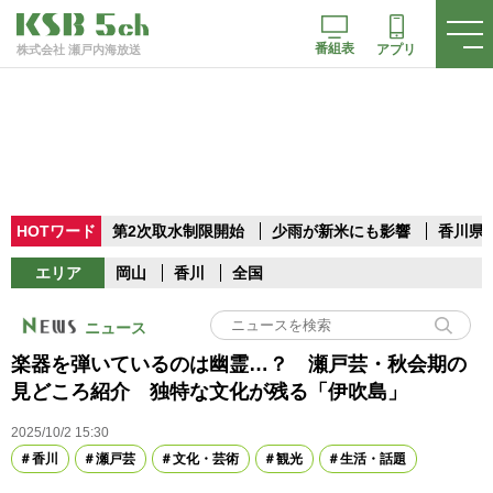
番組表
アプリ
株式会社 瀬戸内海放送
HOTワード
第2次取水制限開始
少雨が新米にも影響
香川県
エリア
岡山
香川
全国
ニュース
楽器を弾いているのは幽霊…？ 瀬戸芸・秋会期の
見どころ紹介 独特な文化が残る「伊吹島」
2025/10/2 15:30
香川
瀬戸芸
文化・芸術
観光
生活・話題