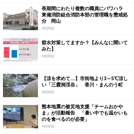
長期間にわたり複数の職員にパワハラ
東備消防組合消防本部の管理職を懲戒処
分 岡山
4時間前
節水対策してますか？【みんなに聞いて
みた】
4時間前
【涼を求めて…】市街地より3～5℃涼し
い「三霞洞渓谷」 香川・まんのう町
4時間前
熊本地震の被災地支援「チームおかや
ま」が活動報告 「暑い中でも温かいも
のを食べるのが必要」
4時間前