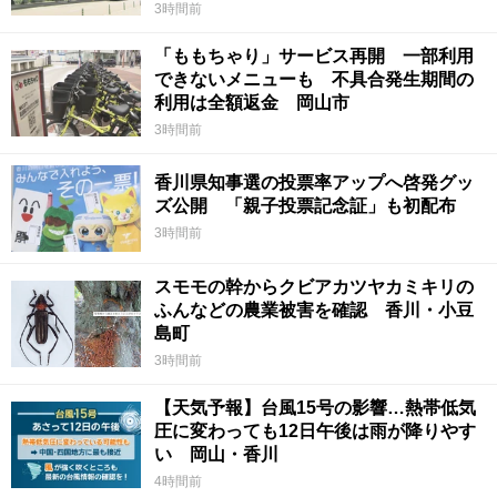
3時間前
「ももちゃり」サービス再開 一部利用
できないメニューも 不具合発生期間の
利用は全額返金 岡山市
3時間前
香川県知事選の投票率アップへ啓発グッ
ズ公開 「親子投票記念証」も初配布
3時間前
スモモの幹からクビアカツヤカミキリの
ふんなどの農業被害を確認 香川・小豆
島町
3時間前
【天気予報】台風15号の影響…熱帯低気
圧に変わっても12日午後は雨が降りやす
い 岡山・香川
4時間前