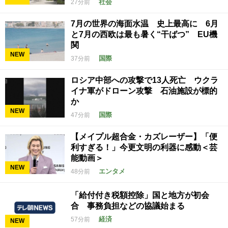
社会
27分前
7月の世界の海面水温 史上最高に 6月
と7月の西欧は最も暑く“干ばつ” EU機
関
NEW
国際
37分前
ロシア中部への攻撃で13人死亡 ウクラ
イナ軍がドローン攻撃 石油施設が標的
か
NEW
国際
47分前
【メイプル超合金・カズレーザー】「便
利すぎる！」今更文明の利器に感動＜芸
能動画＞
NEW
エンタメ
48分前
「給付付き税額控除」国と地方が初会
合 事務負担などの協議始まる
経済
57分前
NEW