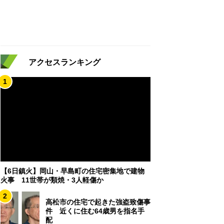
アクセスランキング
1
【6日鎮火】岡山・早島町の住宅密集地で建物
火事 11世帯が類焼・3人軽傷か
2
高松市の住宅で起きた強盗致傷事
件 近くに住む64歳男を指名手
配