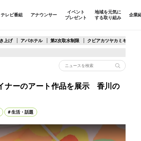
イベント
地域を元気に
テレビ番組
アナウンサー
企業
プレゼント
する取り組み
き上げ
アパホテル
第2次取水制限
クビアカツヤカミキリ
イナーのアート作品を展示 香川の
生活・話題