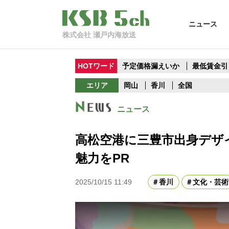
ニュース
株式会社 瀬戸内海放送
HOTワード
予定価格漏えいか
最低賃金引
エリア
岡山
香川
全国
ニュース
高松空港に三豊市出身デザ
魅力をPR
2025/10/15 11:49
香川
文化・芸術