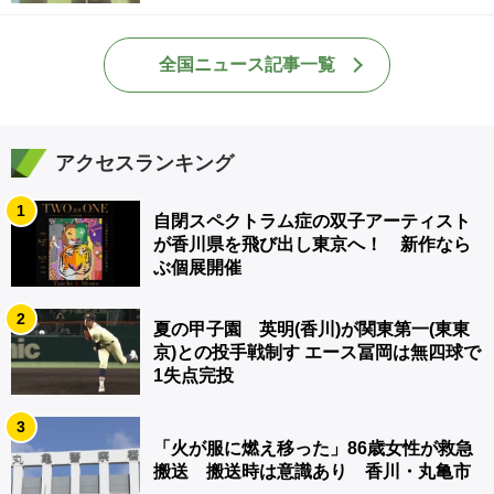
全国ニュース記事一覧
アクセスランキング
1
自閉スペクトラム症の双子アーティスト
が香川県を飛び出し東京へ！ 新作なら
ぶ個展開催
2
夏の甲子園 英明(香川)が関東第一(東東
京)との投手戦制す エース冨岡は無四球で
1失点完投
3
「火が服に燃え移った」86歳女性が救急
搬送 搬送時は意識あり 香川・丸亀市