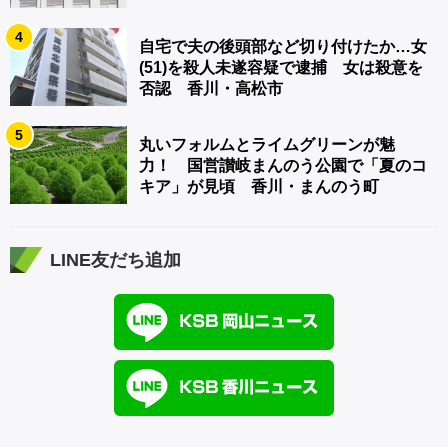
4
自宅で夫の後頭部など切り付けたか…女
(51)を殺人未遂容疑で逮捕 女は殺意を
否認 香川・高松市
5
丸いフォルムとライムグリーンが魅
力！ 国営讃岐まんのう公園で「夏のコ
キア」が見頃 香川・まんのう町
LINE友だち追加