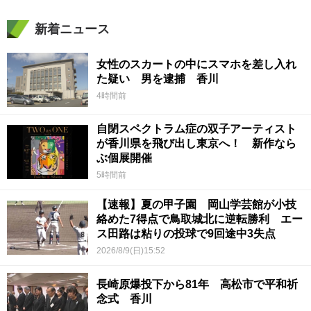
新着ニュース
女性のスカートの中にスマホを差し入れ
た疑い 男を逮捕 香川
4時間前
自閉スペクトラム症の双子アーティスト
が香川県を飛び出し東京へ！ 新作なら
ぶ個展開催
5時間前
【速報】夏の甲子園 岡山学芸館が小技
絡めた7得点で鳥取城北に逆転勝利 エー
ス田路は粘りの投球で9回途中3失点
2026/8/9(日)15:52
長崎原爆投下から81年 高松市で平和祈
念式 香川