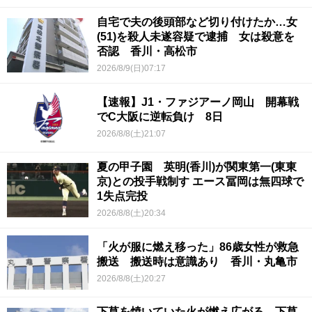
自宅で夫の後頭部など切り付けたか…女
(51)を殺人未遂容疑で逮捕 女は殺意を
否認 香川・高松市
2026/8/9(日)07:17
【速報】J1・ファジアーノ岡山 開幕戦
でC大阪に逆転負け 8日
2026/8/8(土)21:07
夏の甲子園 英明(香川)が関東第一(東東
京)との投手戦制す エース冨岡は無四球で
1失点完投
2026/8/8(土)20:34
「火が服に燃え移った」86歳女性が救急
搬送 搬送時は意識あり 香川・丸亀市
2026/8/8(土)20:27
下草を焼いていた火が燃え広がる 下草