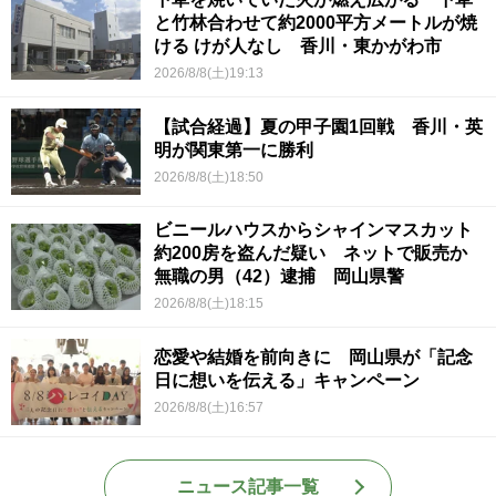
と竹林合わせて約2000平方メートルが焼
ける けが人なし 香川・東かがわ市
2026/8/8(土)19:13
【試合経過】夏の甲子園1回戦 香川・英
明が関東第一に勝利
2026/8/8(土)18:50
ビニールハウスからシャインマスカット
約200房を盗んだ疑い ネットで販売か
無職の男（42）逮捕 岡山県警
2026/8/8(土)18:15
恋愛や結婚を前向きに 岡山県が「記念
日に想いを伝える」キャンペーン
2026/8/8(土)16:57
ニュース記事一覧