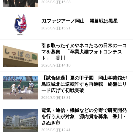
2026/8/9(日)15:38
J1ファジアーノ岡山 開幕戦は黒星
2026/8/9(日)15:21
引き取ったイヌやネコたちの日常の一コ
マを募集 「卒業犬猫フォトコンテス
ト」 香川
2026/8/9(日)14:10
【試合経過】夏の甲子園 岡山学芸館が
鳥取城北に逆転許すも再逆転 終盤にリ
ード広げて初戦突破
2026/8/9(日)13:31
電気・通信・機械などの分野で研究開発
を行う人が対象 源内賞を募集 香川・
さぬき市
2026/8/9(日)12:41