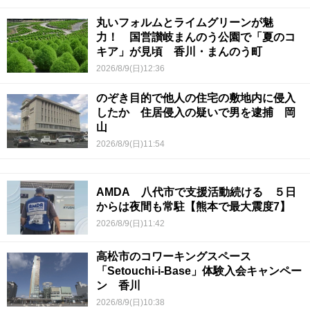
丸いフォルムとライムグリーンが魅
力！ 国営讃岐まんのう公園で「夏のコ
キア」が見頃 香川・まんのう町
2026/8/9(日)12:36
のぞき目的で他人の住宅の敷地内に侵入
したか 住居侵入の疑いで男を逮捕 岡
山
2026/8/9(日)11:54
AMDA 八代市で支援活動続ける ５日
からは夜間も常駐【熊本で最大震度7】
2026/8/9(日)11:42
高松市のコワーキングスペース
「Setouchi-i-Base」体験入会キャンペー
ン 香川
2026/8/9(日)10:38