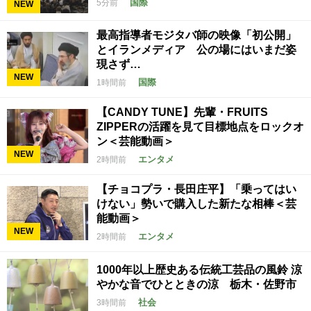
国際
5分前
NEW
最高指導者モジタバ師の映像「初公開」
とイランメディア 公の場にはいまだ姿
現さず…
NEW
国際
1時間前
【CANDY TUNE】先輩・FRUITS
ZIPPERの活躍を見て目標地点をロックオ
ン＜芸能動画＞
NEW
エンタメ
2時間前
【チョコプラ・長田庄平】「乗ってはい
けない」勢いで購入した新たな相棒＜芸
能動画＞
NEW
エンタメ
2時間前
1000年以上歴史ある伝統工芸品の風鈴 涼
やかな音でひとときの涼 栃木・佐野市
社会
3時間前