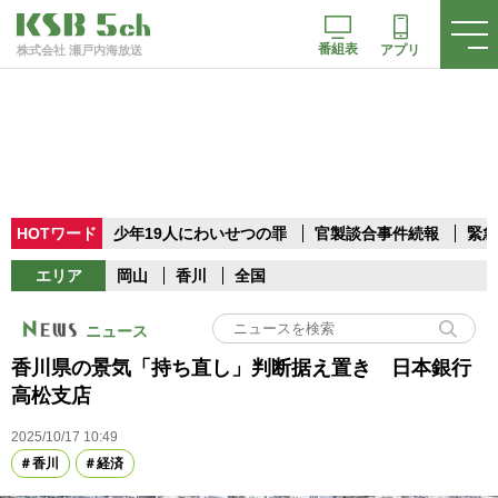
番組表
アプリ
株式会社 瀬戸内海放送
HOTワード
少年19人にわいせつの罪
官製談合事件続報
緊急
エリア
岡山
香川
全国
ニュース
香川県の景気「持ち直し」判断据え置き 日本銀行
高松支店
2025/10/17 10:49
香川
経済