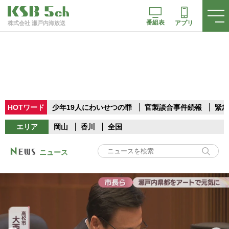
番組表
アプリ
株式会社 瀬戸内海放送
HOTワード
少年19人にわいせつの罪
官製談合事件続報
緊急
エリア
岡山
香川
全国
ニュース