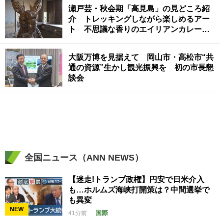
瀬戸芸・秋会期「高見島」の見どころ紹
介 トレッキングしながら楽しめるアー
ト 不思議な香りのエイリアンカレー
も 香川
大阪万博を見据えて 岡山市・高松市“共
通の資源”生かし観光振興を 初の市長懇
談会
全国ニュース（ANN NEWS）
【迷走!トランプ政権】円安で日米介入
も…ホルムズ海峡打開策は？中間選挙で
も異変
NEW
国際
41分前