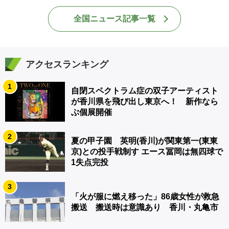
全国ニュース記事一覧
アクセスランキング
1
自閉スペクトラム症の双子アーティスト
が香川県を飛び出し東京へ！ 新作なら
ぶ個展開催
2
夏の甲子園 英明(香川)が関東第一(東東
京)との投手戦制す エース冨岡は無四球で
1失点完投
3
「火が服に燃え移った」86歳女性が救急
搬送 搬送時は意識あり 香川・丸亀市