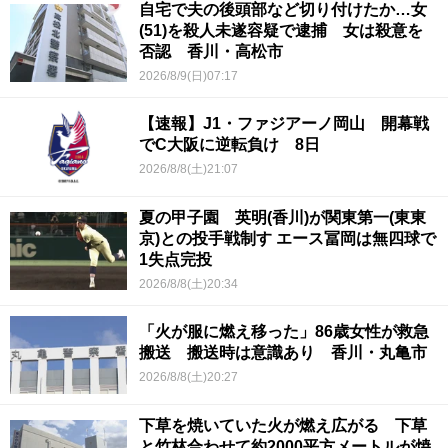
自宅で夫の後頭部など切り付けたか…女
(51)を殺人未遂容疑で逮捕 女は殺意を
否認 香川・高松市
2026/8/9(日)07:17
【速報】J1・ファジアーノ岡山 開幕戦
でC大阪に逆転負け 8日
2026/8/8(土)21:07
夏の甲子園 英明(香川)が関東第一(東東
京)との投手戦制す エース冨岡は無四球で
1失点完投
2026/8/8(土)20:34
「火が服に燃え移った」86歳女性が救急
搬送 搬送時は意識あり 香川・丸亀市
2026/8/8(土)20:27
下草を焼いていた火が燃え広がる 下草
と竹林合わせて約2000平方メートルが焼