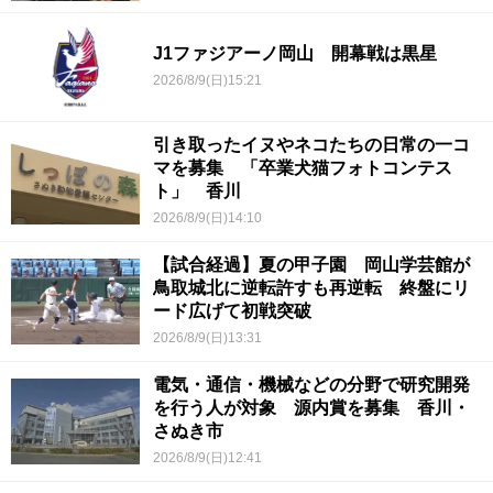
J1ファジアーノ岡山 開幕戦は黒星
2026/8/9(日)15:21
引き取ったイヌやネコたちの日常の一コ
マを募集 「卒業犬猫フォトコンテス
ト」 香川
2026/8/9(日)14:10
【試合経過】夏の甲子園 岡山学芸館が
鳥取城北に逆転許すも再逆転 終盤にリ
ード広げて初戦突破
2026/8/9(日)13:31
電気・通信・機械などの分野で研究開発
を行う人が対象 源内賞を募集 香川・
さぬき市
2026/8/9(日)12:41