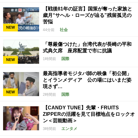
【戦後81年の証言】国策が奪った家族と
歳月“サヘル・ローズが辿る”残留孤児の
苦悩
NEW
社会
44分前
「尊厳傷つけた」台湾代表が長崎の平和
式典欠席 座席配置で市に抗議
国際
1時間前
NEW
最高指導者モジタバ師の映像「初公開」
とイランメディア 公の場にはいまだ姿
現さず…
NEW
国際
2時間前
【CANDY TUNE】先輩・FRUITS
ZIPPERの活躍を見て目標地点をロックオ
ン＜芸能動画＞
エンタメ
3時間前