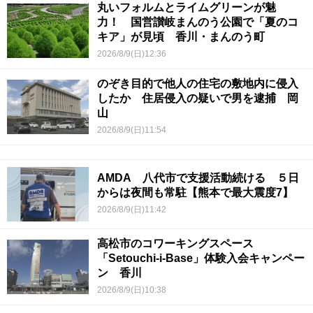
丸いフォルムとライムグリーンが魅
力！ 国営讃岐まんのう公園で「夏のコ
キア」が見頃 香川・まんのう町
2026/8/9(日)12:36
のぞき目的で他人の住宅の敷地内に侵入
したか 住居侵入の疑いで男を逮捕 岡
山
2026/8/9(日)11:54
AMDA 八代市で支援活動続ける ５日
からは夜間も常駐【熊本で最大震度7】
2026/8/9(日)11:42
高松市のコワーキングスペース
「Setouchi-i-Base」体験入会キャンペー
ン 香川
2026/8/9(日)10:38