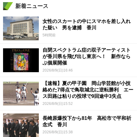
新着ニュース
女性のスカートの中にスマホを差し入れ
た疑い 男を逮捕 香川
5時間前
自閉スペクトラム症の双子アーティスト
が香川県を飛び出し東京へ！ 新作なら
ぶ個展開催
2026/8/9(日)16:46
【速報】夏の甲子園 岡山学芸館が小技
絡めた7得点で鳥取城北に逆転勝利 エー
ス田路は粘りの投球で9回途中3失点
2026/8/9(日)15:52
長崎原爆投下から81年 高松市で平和祈
念式 香川
2026/8/9(日)15:38