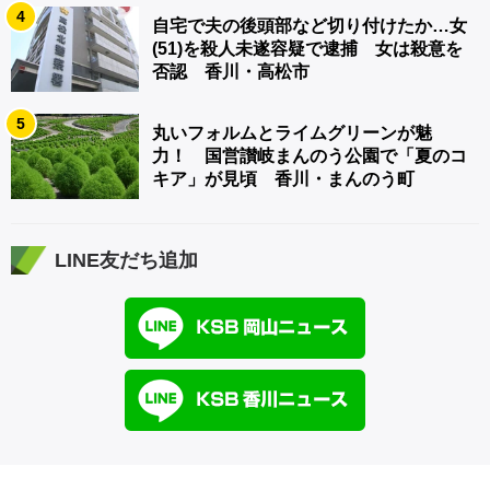
4
自宅で夫の後頭部など切り付けたか…女
(51)を殺人未遂容疑で逮捕 女は殺意を
否認 香川・高松市
5
丸いフォルムとライムグリーンが魅
力！ 国営讃岐まんのう公園で「夏のコ
キア」が見頃 香川・まんのう町
LINE友だち追加