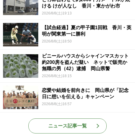
ける けが人なし 香川・東かがわ市
2026/8/8(土)19:13
【試合経過】夏の甲子園1回戦 香川・英
明が関東第一に勝利
2026/8/8(土)18:50
ビニールハウスからシャインマスカット
約200房を盗んだ疑い ネットで販売か
無職の男（42）逮捕 岡山県警
2026/8/8(土)18:15
恋愛や結婚を前向きに 岡山県が「記念
日に想いを伝える」キャンペーン
2026/8/8(土)16:57
ニュース記事一覧