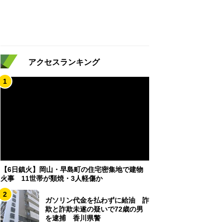
アクセスランキング
1
【6日鎮火】岡山・早島町の住宅密集地で建物
火事 11世帯が類焼・3人軽傷か
2
ガソリン代金を払わずに給油 詐
欺と詐欺未遂の疑いで72歳の男
を逮捕 香川県警