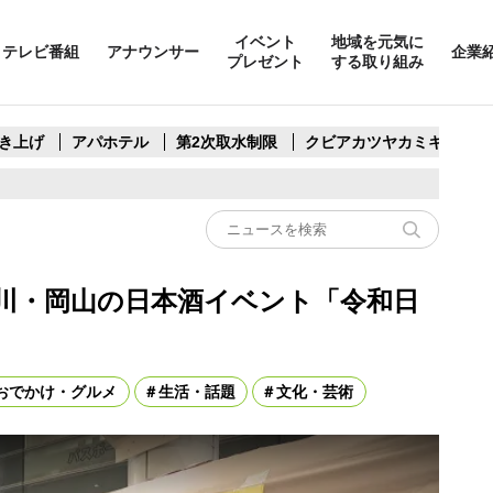
イベント
地域を元気に
テレビ番組
アナウンサー
企業
プレゼント
する取り組み
き上げ
アパホテル
第2次取水制限
クビアカツヤカミキリ
川・岡山の日本酒イベント「令和日
おでかけ・グルメ
生活・話題
文化・芸術