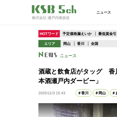
ニュース
株式会社 瀬戸内海放送
HOTワード
予定価格漏えいか
最低賃金引
エリア
岡山
香川
全国
ニュース
酒蔵と飲食店がタッグ 香
本酒瀬戸内ダービー」
2025/11/3 15:43
香川
岡山