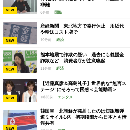
非難
NEW
国際
6分前
産経新聞 東北地方で発行休止 用紙代
や輸送コスト増で
経済
10分前
NEW
熊本地震で詐欺の疑い 過去にも義援金
詐欺など 消費者庁が注意喚起
経済
11分前
NEW
【近藤真彦＆高島礼子】世界的な“無言ス
テージ”にそろって困惑＜芸能動画＞
エンタメ
1時間前
NEW
韓国軍 北朝鮮が発射したのは短距離弾
道ミサイル1発 初期段階から日本とも情
報共有
NEW