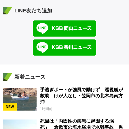
LINE友だち追加
新着ニュース
手漕ぎボートが強風で動けず 巡視艇が
救助 けが人なし・笠岡市の北木島南方
沖
NEW
1時間前
死因は「内因性の疾患に起因する溺
死」 倉敷市の海水浴場で水難事故 男