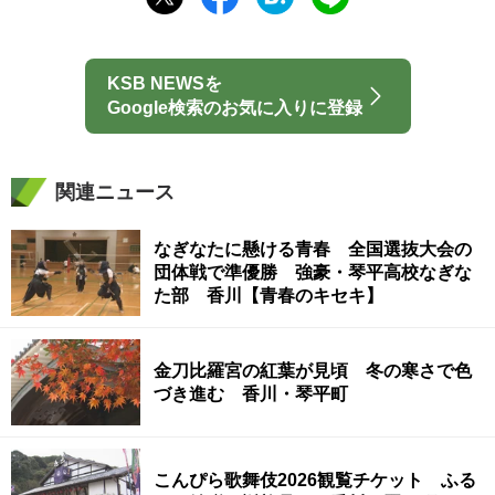
KSB NEWSを
Google検索のお気に入りに登録
関連ニュース
なぎなたに懸ける青春 全国選抜大会の
団体戦で準優勝 強豪・琴平高校なぎな
た部 香川【青春のキセキ】
金刀比羅宮の紅葉が見頃 冬の寒さで色
づき進む 香川・琴平町
こんぴら歌舞伎2026観覧チケット ふる