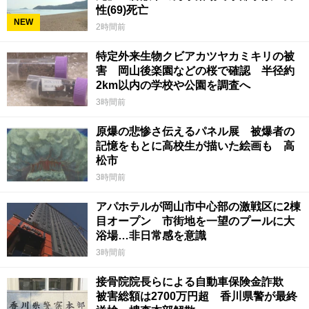
性(69)死亡
NEW
2時間前
特定外来生物クビアカツヤカミキリの被
害 岡山後楽園などの桜で確認 半径約
2km以内の学校や公園を調査へ
3時間前
原爆の悲惨さ伝えるパネル展 被爆者の
記憶をもとに高校生が描いた絵画も 高
松市
3時間前
アパホテルが岡山市中心部の激戦区に2棟
目オープン 市街地を一望のプールに大
浴場…非日常感を意識
3時間前
接骨院院長らによる自動車保険金詐欺
被害総額は2700万円超 香川県警が最終