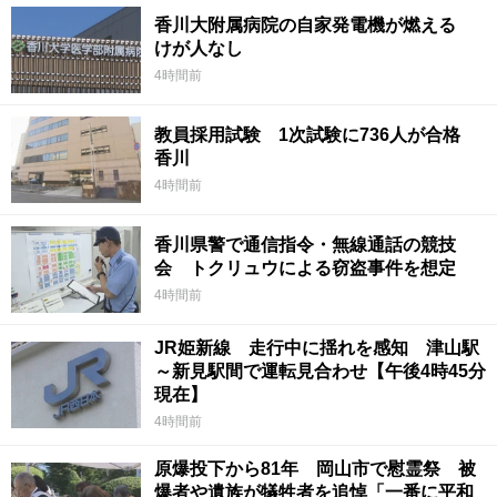
香川大附属病院の自家発電機が燃える
けが人なし
4時間前
教員採用試験 1次試験に736人が合格
香川
4時間前
香川県警で通信指令・無線通話の競技
会 トクリュウによる窃盗事件を想定
4時間前
JR姫新線 走行中に揺れを感知 津山駅
～新見駅間で運転見合わせ【午後4時45分
現在】
4時間前
原爆投下から81年 岡山市で慰霊祭 被
爆者や遺族が犠牲者を追悼「一番に平和