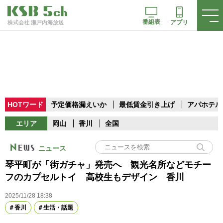
番組表
アプリ
株式会社 瀬戸内海放送
HOTワード
予定価格漏えいか
最低賃金引き上げ
アパホテル
エリア
岡山
香川
全国
ニュース
琴平町が「街ガチャ」発売へ 観光名所などモチー
フのカプセルトイ 高校生もデザイン 香川
2025/11/28 18:38
香川
生活・話題