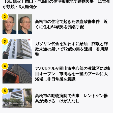
【6日鎮火】岡山・早島町の住宅密集地で建物火事 11世帯
が類焼・3人軽傷か
2
高松市の住宅で起きた強盗致傷事件 近
くに住む64歳男を指名手配
3
ガソリン代金を払わずに給油 詐欺と詐
欺未遂の疑いで72歳の男を逮捕 香川県
警
4
アパホテルが岡山市中心部の激戦区に2棟
目オープン 市街地を一望のプールに大
浴場…非日常感を意識
5
高松市の動物病院で火事 レントゲン器
具が焼ける けが人なし