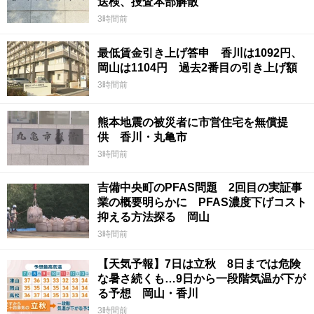
送検、捜査本部解散
3時間前
最低賃金引き上げ答申 香川は1092円、
岡山は1104円 過去2番目の引き上げ額
3時間前
熊本地震の被災者に市営住宅を無償提
供 香川・丸亀市
3時間前
吉備中央町のPFAS問題 2回目の実証事
業の概要明らかに PFAS濃度下げコスト
抑える方法探る 岡山
3時間前
【天気予報】7日は立秋 8日までは危険
な暑さ続くも…9日から一段階気温が下が
る予想 岡山・香川
3時間前