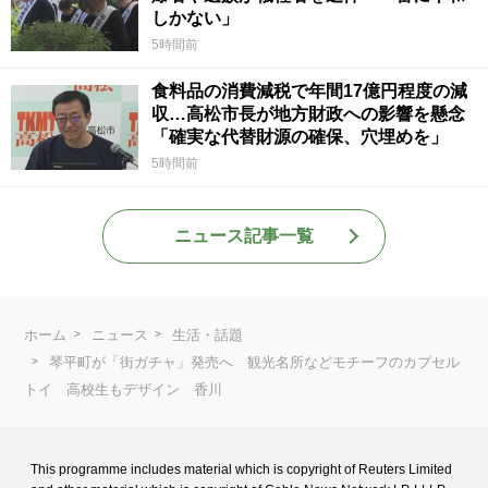
しかない」
5時間前
食料品の消費減税で年間17億円程度の減
収…高松市長が地方財政への影響を懸念
「確実な代替財源の確保、穴埋めを」
5時間前
ニュース記事一覧
ホーム
ニュース
生活・話題
琴平町が「街ガチャ」発売へ 観光名所などモチーフのカプセル
トイ 高校生もデザイン 香川
This programme includes material which is copyright of Reuters Limited