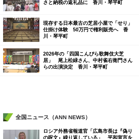
さと納税の返礼品に 香川・琴平町
現存する日本最古の芝居小屋で「せり」
仕掛け体験 50万円で権利販売へ 香
川・琴平町
2026年の「四国こんぴら歌舞伎大芝
居」 尾上松緑さん、中村雀右衛門さん
らの出演決定 香川・琴平町
全国ニュース（ANN NEWS）
ロシア外務省報道官「広島市長は『偽り
の呪文』繰り返している」 平和宣言を