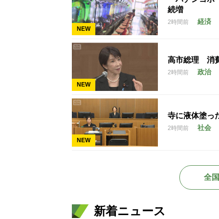
続増
経済
2時間前
NEW
高市総理 消
政治
2時間前
NEW
寺に液体塗っ
社会
2時間前
NEW
全
新着ニュース