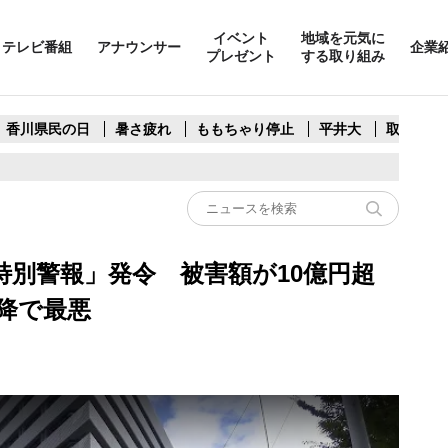
イベント
地域を元気に
テレビ番組
アナウンサー
企業
プレゼント
する取り組み
香川県民の日
暑さ疲れ
ももちゃり停止
平井大
取水制限
特別警報」発令 被害額が10億円超
以降で最悪