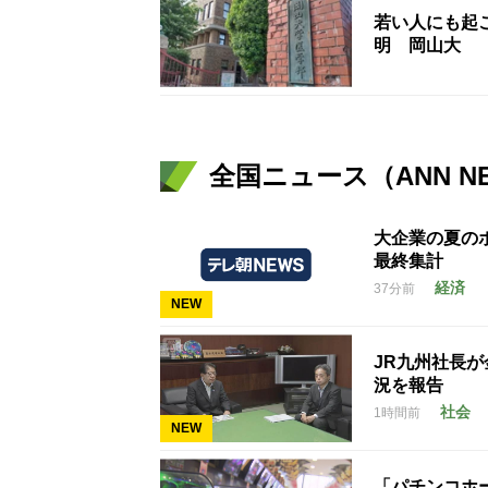
若い人にも起こ
明 岡山大
全国ニュース（ANN N
大企業の夏のボ
最終集計
経済
37分前
NEW
JR九州社長
況を報告
社会
1時間前
NEW
「パチンコホー