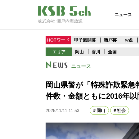
ニュース
株式会社 瀬戸内海放送
HOTワード
甲子園開幕
瀬戸芸
お盆
エリア
岡山
香川
全国
ニュース
岡山県警が「特殊詐欺緊急
件数・金額ともに2016年
2025/11/11 11:53
岡山
社会