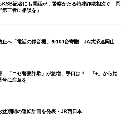
らKSB記者にも電話が…警察かたる特殊詐欺相次ぐ 岡
ず第三者に相談を」
止へ「電話の録音機」を100台寄贈 JA共済連岡山
害…「ニセ警察詐欺」が急増、手口は？ 「+」から始
番号に注意を
お盆期間の運転計画を発表・JR西日本