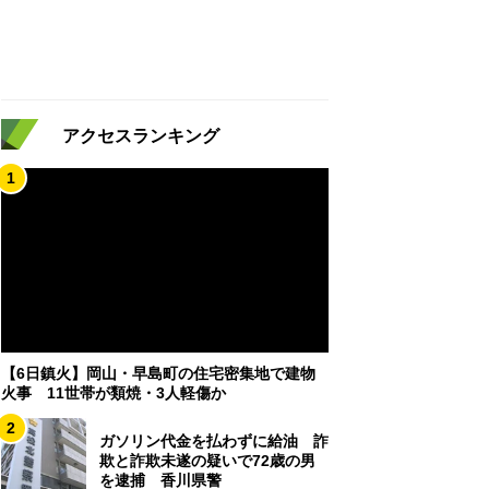
アクセスランキング
1
【6日鎮火】岡山・早島町の住宅密集地で建物
火事 11世帯が類焼・3人軽傷か
2
ガソリン代金を払わずに給油 詐
欺と詐欺未遂の疑いで72歳の男
を逮捕 香川県警