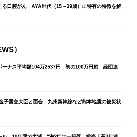
る口腔がん AYA世代（15～39歳）に特有の特徴を解
EWS）
ーナス平均額104万2537円 初の100万円超 経団連
が金子国交大臣と面会 九州新幹線など熊本地震の被災状
ル」10年間で半減 “淘汰”は一段落 総売上高2年連