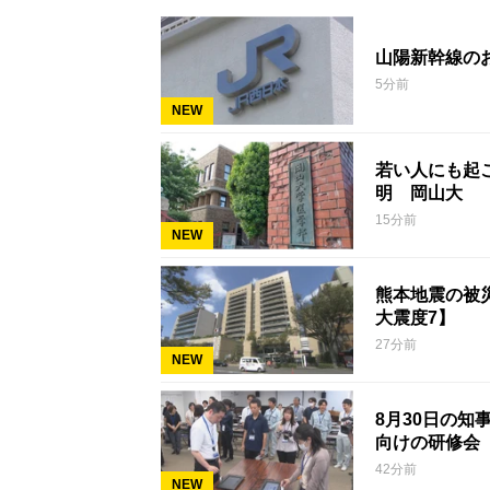
山陽新幹線の
5分前
NEW
若い人にも起こ
明 岡山大
15分前
NEW
熊本地震の被災
大震度7】
27分前
NEW
8月30日の
向けの研修会
42分前
NEW