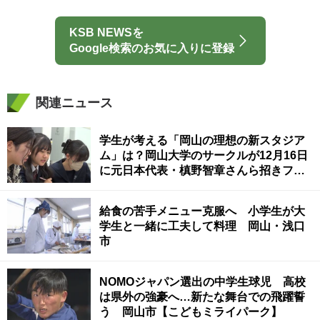
KSB NEWSを
Google検索のお気に入りに登録
関連ニュース
学生が考える「岡山の理想の新スタジア
ム」は？岡山大学のサークルが12月16日
に元日本代表・槙野智章さんら招きフォ
ーラム
給食の苦手メニュー克服へ 小学生が大
学生と一緒に工夫して料理 岡山・浅口
市
NOMOジャパン選出の中学生球児 高校
は県外の強豪へ…新たな舞台での飛躍誓
う 岡山市【こどもミライパーク】