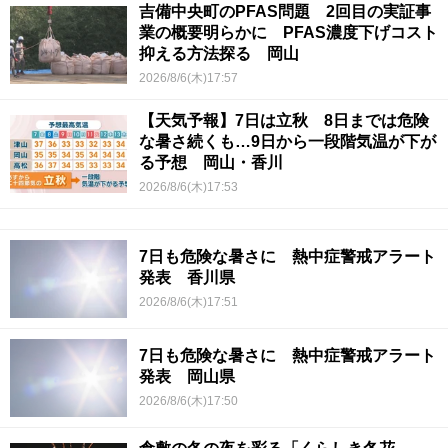
吉備中央町のPFAS問題 2回目の実証事
業の概要明らかに PFAS濃度下げコスト
抑える方法探る 岡山
2026/8/6(木)17:57
【天気予報】7日は立秋 8日までは危険
な暑さ続くも…9日から一段階気温が下が
る予想 岡山・香川
2026/8/6(木)17:53
7日も危険な暑さに 熱中症警戒アラート
発表 香川県
2026/8/6(木)17:51
7日も危険な暑さに 熱中症警戒アラート
発表 岡山県
2026/8/6(木)17:50