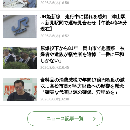
2026/8/6(木)16:58
JR姫新線 走行中に揺れを感知 津山駅
～新見駅間で運転見合わせ【午後4時45分
現在】
2026/8/6(木)16:52
原爆投下から81年 岡山市で慰霊祭 被
爆者や遺族が犠牲者を追悼「一番に平和
しかない」
2026/8/6(木)16:45
食料品の消費減税で年間17億円程度の減
収…高松市長が地方財政への影響を懸念
「確実な代替財源の確保、穴埋めを」
2026/8/6(木)16:38
ニュース記事一覧