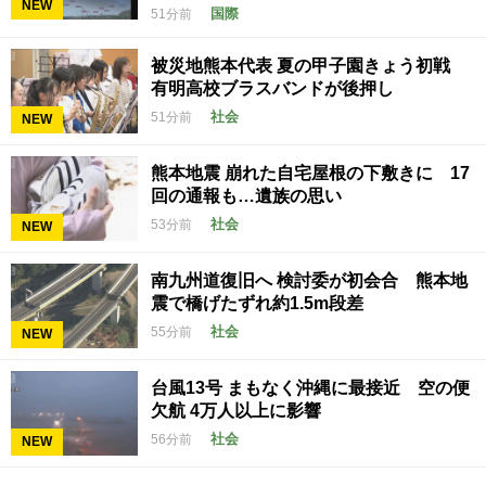
NEW
国際
51分前
被災地熊本代表 夏の甲子園きょう初戦
有明高校ブラスバンドが後押し
社会
51分前
NEW
熊本地震 崩れた自宅屋根の下敷きに 17
回の通報も…遺族の思い
社会
53分前
NEW
南九州道復旧へ 検討委が初会合 熊本地
震で橋げたずれ約1.5m段差
社会
55分前
NEW
台風13号 まもなく沖縄に最接近 空の便
欠航 4万人以上に影響
社会
56分前
NEW