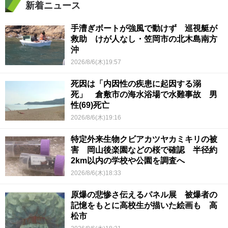
新着ニュース
手漕ぎボートが強風で動けず 巡視艇が
救助 けが人なし・笠岡市の北木島南方
沖
2026/8/6(木)19:57
死因は「内因性の疾患に起因する溺
死」 倉敷市の海水浴場で水難事故 男
性(69)死亡
2026/8/6(木)19:16
特定外来生物クビアカツヤカミキリの被
害 岡山後楽園などの桜で確認 半径約
2km以内の学校や公園を調査へ
2026/8/6(木)18:33
原爆の悲惨さ伝えるパネル展 被爆者の
記憶をもとに高校生が描いた絵画も 高
松市