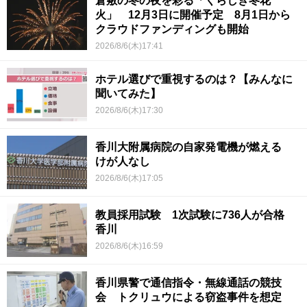
倉敷の冬の夜を彩る「くらしき冬花
火」 12月3日に開催予定 8月1日から
クラウドファンディングも開始
2026/8/6(木)17:41
ホテル選びで重視するのは？【みんなに
聞いてみた】
2026/8/6(木)17:30
香川大附属病院の自家発電機が燃える
けが人なし
2026/8/6(木)17:05
教員採用試験 1次試験に736人が合格
香川
2026/8/6(木)16:59
香川県警で通信指令・無線通話の競技
会 トクリュウによる窃盗事件を想定