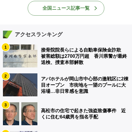
全国ニュース記事一覧
アクセスランキング
1
接骨院院長らによる自動車保険金詐欺
被害総額は2700万円超 香川県警が最終
送検、捜査本部解散
2
アパホテルが岡山市中心部の激戦区に2棟
目オープン 市街地を一望のプールに大
浴場…非日常感を意識
3
高松市の住宅で起きた強盗致傷事件 近
くに住む64歳男を指名手配