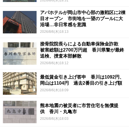
2026/8/6(木)18:31
アパホテルが岡山市中心部の激戦区に2棟
目オープン 市街地を一望のプールに大
浴場…非日常感を意識
2026/8/6(木)18:13
接骨院院長らによる自動車保険金詐欺
被害総額は2700万円超 香川県警が最終
送検、捜査本部解散
2026/8/6(木)18:12
最低賃金引き上げ答申 香川は1092円、
岡山は1104円 過去2番目の引き上げ額
2026/8/6(木)18:09
熊本地震の被災者に市営住宅を無償提
供 香川・丸亀市
2026/8/6(木)18:03