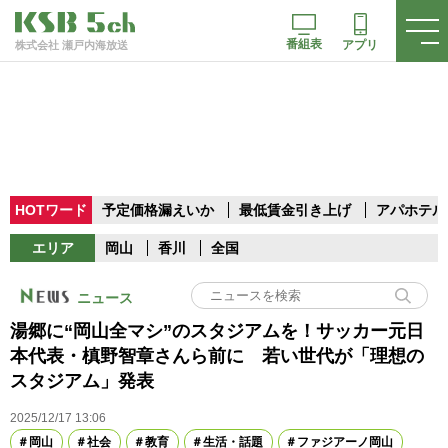
番組表
アプリ
株式会社 瀬戸内海放送
HOTワード
予定価格漏えいか
最低賃金引き上げ
アパホテル
エリア
岡山
香川
全国
ニュース
湯郷に“岡山全マシ”のスタジアムを！サッカー元日
本代表・槙野智章さんら前に 若い世代が「理想の
スタジアム」発表
2025/12/17 13:06
岡山
社会
教育
生活・話題
ファジアーノ岡山