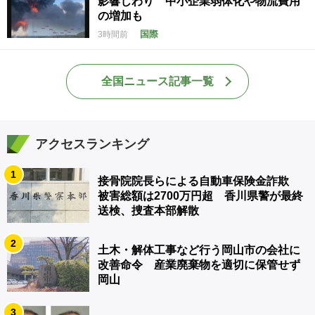
影響じわり 中小企業弱体化や物流費用
の増加も
国際
3時間前
全国ニュース記事一覧
アクセスランキング
1
接骨院院長らによる自動車保険金詐欺
被害総額は2700万円超 香川県警が最終
送検、捜査本部解散
2
土木・解体工事など行う岡山市の会社に
改善命令 産業廃棄物を適切に保管せず
岡山
3