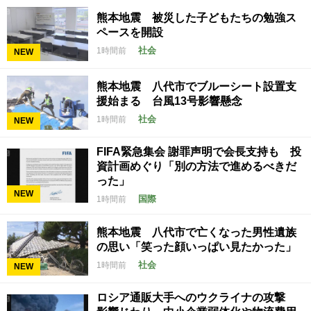
熊本地震 被災した子どもたちの勉強ス
ペースを開設
社会
1時間前
NEW
熊本地震 八代市でブルーシート設置支
援始まる 台風13号影響懸念
社会
1時間前
NEW
FIFA緊急集会 謝罪声明で会長支持も 投
資計画めぐり「別の方法で進めるべきだ
った」
NEW
国際
1時間前
熊本地震 八代市で亡くなった男性遺族
の思い「笑った顔いっぱい見たかった」
社会
1時間前
NEW
ロシア通販大手へのウクライナの攻撃