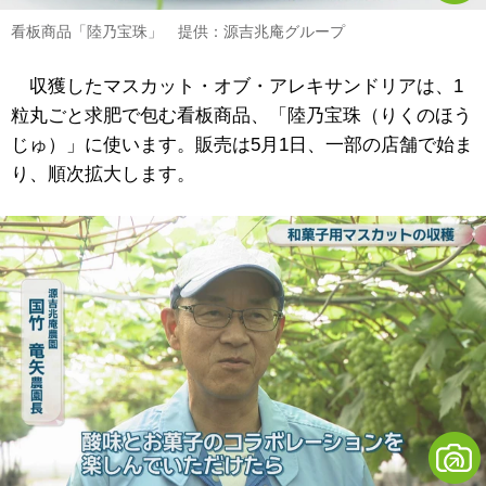
看板商品「陸乃宝珠」 提供：源吉兆庵グループ
収獲した
マスカット・オブ・アレキサンドリア
は、1
粒丸ごと求肥で包む看板商品、「陸乃宝珠（りくのほう
じゅ）」に使います。販売は5月1日、一部の店舗で始ま
り、順次拡大します。