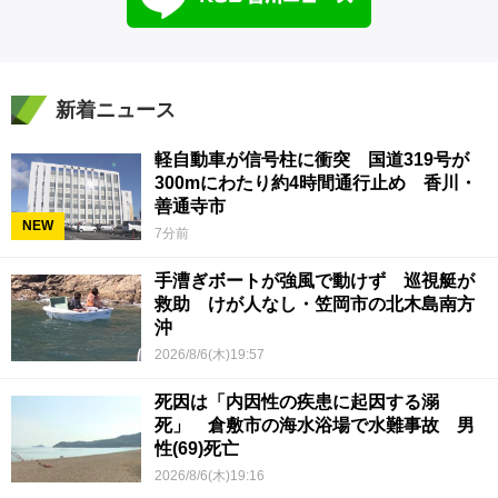
新着ニュース
軽自動車が信号柱に衝突 国道319号が
300mにわたり約4時間通行止め 香川・
善通寺市
NEW
7分前
手漕ぎボートが強風で動けず 巡視艇が
救助 けが人なし・笠岡市の北木島南方
沖
2026/8/6(木)19:57
死因は「内因性の疾患に起因する溺
死」 倉敷市の海水浴場で水難事故 男
性(69)死亡
2026/8/6(木)19:16