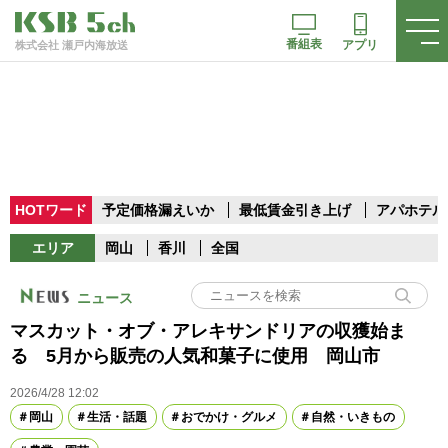
番組表
アプリ
株式会社 瀬戸内海放送
HOTワード
予定価格漏えいか
最低賃金引き上げ
アパホテル
エリア
岡山
香川
全国
ニュース
マスカット・オブ・アレキサンドリアの収獲始ま
る 5月から販売の人気和菓子に使用 岡山市
2026/4/28 12:02
岡山
生活・話題
おでかけ・グルメ
自然・いきもの