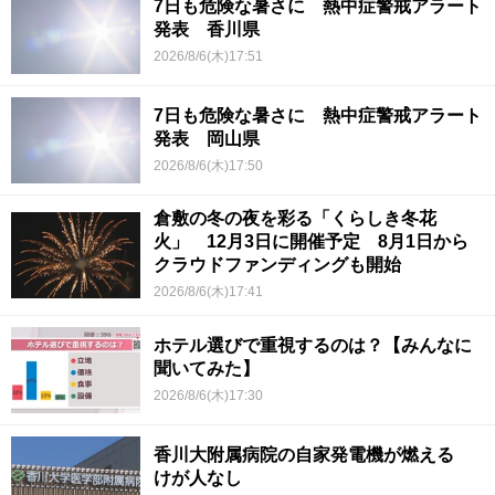
7日も危険な暑さに 熱中症警戒アラート
発表 香川県
2026/8/6(木)17:51
7日も危険な暑さに 熱中症警戒アラート
発表 岡山県
2026/8/6(木)17:50
倉敷の冬の夜を彩る「くらしき冬花
火」 12月3日に開催予定 8月1日から
クラウドファンディングも開始
2026/8/6(木)17:41
ホテル選びで重視するのは？【みんなに
聞いてみた】
2026/8/6(木)17:30
香川大附属病院の自家発電機が燃える
けが人なし