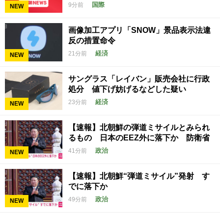
国際
9分前
NEW
画像加工アプリ「SNOW」景品表示法違
反の措置命令
経済
21分前
NEW
サングラス「レイバン」販売会社に行政
処分 値下げ妨げるなどした疑い
経済
23分前
NEW
【速報】北朝鮮の弾道ミサイルとみられ
るもの 日本のEEZ外に落下か 防衛省
政治
41分前
NEW
【速報】北朝鮮“弾道ミサイル”発射 す
でに落下か
政治
49分前
NEW