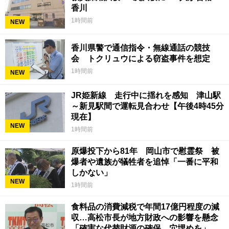
香川
1時間前
NEW
香川県警で通信指令・無線通話の競技
会 トクリュウによる窃盗事件を想定
1時間前
NEW
JR姫新線 走行中に揺れを感知 津山駅
～新見駅間で運転見合わせ【午後4時45分
現在】
NEW
1時間前
原爆投下から81年 岡山市で慰霊祭 被
爆者や遺族が犠牲者を追悼「一番に平和
しかない」
NEW
1時間前
食料品の消費減税で年間17億円程度の減
収…高松市長が地方財政への影響を懸念
「確実な代替財源の確保、穴埋めを」