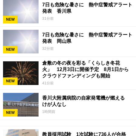
7日も危険な暑さに 熱中症警戒アラート
発表 香川県
31分前
NEW
7日も危険な暑さに 熱中症警戒アラート
発表 岡山県
32分前
NEW
倉敷の冬の夜を彩る「くらしき冬花
火」 12月3日に開催予定 8月1日から
クラウドファンディングも開始
NEW
41分前
香川大附属病院の自家発電機が燃える
けが人なし
1時間前
NEW
教員採用試験 1次試験に736人が合格