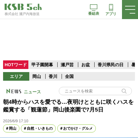
番組表
アプリ
株式会社 瀬戸内海放送
HOTワード
甲子園開幕
瀬戸芸
お盆
香川県民の日
暑
エリア
岡山
香川
全国
ニュース
朝4時からハスを愛でる…夜明けとともに咲くハスを
鑑賞する「観蓮節」岡山後楽園で7月5日
2026/6/9 17:10
岡山
自然・いきもの
おでかけ・グルメ