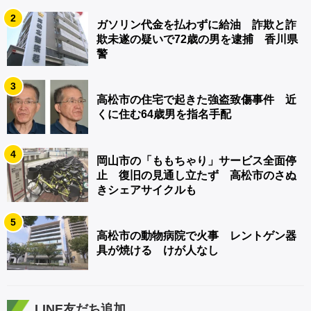
2
ガソリン代金を払わずに給油 詐欺と詐
欺未遂の疑いで72歳の男を逮捕 香川県
警
3
高松市の住宅で起きた強盗致傷事件 近
くに住む64歳男を指名手配
4
岡山市の「ももちゃり」サービス全面停
止 復旧の見通し立たず 高松市のさぬ
きシェアサイクルも
5
高松市の動物病院で火事 レントゲン器
具が焼ける けが人なし
LINE友だち追加