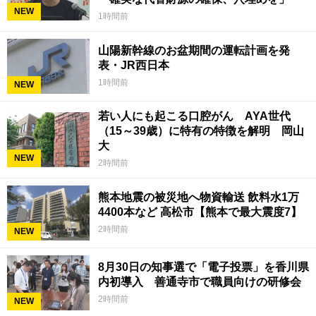
NEW
1時間前
山陽新幹線のお盆期間の運転計画を発
表・JR西日本
1時間前
NEW
若い人にも起こる口腔がん AYA世代
（15～39歳）に特有の特徴を解明 岡山
大
NEW
2時間前
熊本地震の被災地へ物資輸送 飲料水1万
4400本など 高松市【熊本で最大震度7】
2時間前
NEW
8月30日の知事選で「電子投票」を香川県
内初導入 善通寺市で職員向けの研修会
2時間前
NEW