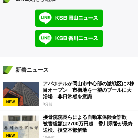
新着ニュース
アパホテルが岡山市中心部の激戦区に2棟
目オープン 市街地を一望のプールに大
浴場…非日常感を意識
NEW
9分前
接骨院院長らによる自動車保険金詐欺
被害総額は2700万円超 香川県警が最終
送検、捜査本部解散
NEW
10分前