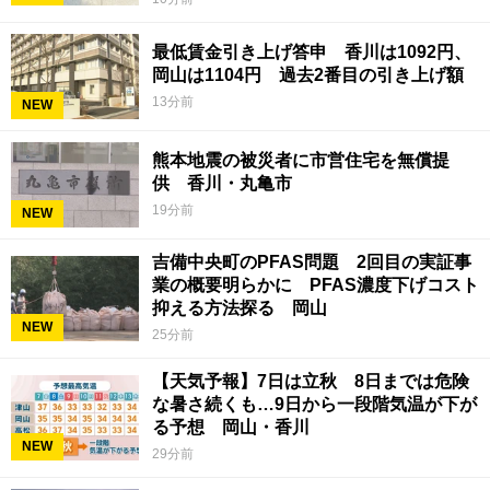
最低賃金引き上げ答申 香川は1092円、
岡山は1104円 過去2番目の引き上げ額
13分前
NEW
熊本地震の被災者に市営住宅を無償提
供 香川・丸亀市
19分前
NEW
吉備中央町のPFAS問題 2回目の実証事
業の概要明らかに PFAS濃度下げコスト
抑える方法探る 岡山
NEW
25分前
【天気予報】7日は立秋 8日までは危険
な暑さ続くも…9日から一段階気温が下が
る予想 岡山・香川
NEW
29分前