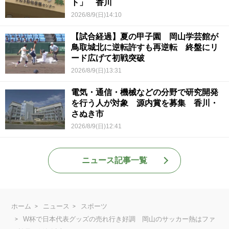
ト」 香川
2026/8/9(日)14:10
【試合経過】夏の甲子園 岡山学芸館が
鳥取城北に逆転許すも再逆転 終盤にリ
ード広げて初戦突破
2026/8/9(日)13:31
電気・通信・機械などの分野で研究開発
を行う人が対象 源内賞を募集 香川・
さぬき市
2026/8/9(日)12:41
ニュース記事一覧
ホーム
ニュース
スポーツ
W杯で日本代表グッズの売れ行き好調 岡山のサッカー熱はファ