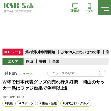
番組表
アプリ
株式会社 瀬戸内海放送
HOTワード
第2次取水制限開始
少年19人にわいせつの罪
官
エリア
岡山
香川
全国
ニュース
W杯で日本代表グッズの売れ行き好調 岡山のサッ
カー熱はファジ効果で例年以上⁉
2026/6/11 18:54
岡山
スポーツ
生活・話題
おでかけ・グルメ