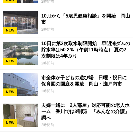
2時間前
10月から「5歳児健康相談」を開始 岡山
市
2時間前
NEW
10日に第2次取水制限開始 早明浦ダムの
貯水率は50.2％（午前11時時点） 夏の2
次制限は4年ぶり
NEW
2時間前
市全体が子どもの遊び場 日曜・祝日に
保育園の園庭を開放 岡山・瀬戸内市
2時間前
NEW
夫婦一緒に「2人部屋」対応可能の老人ホ
ーム 香川では3割弱 「みんなの介護」
調べ
NEW
2時間前