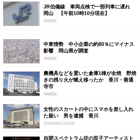
JR伯備線 車両点検で一部列車に遅れ
岡山 【午前10時10分現在】
3時間前
中東情勢 中小企業の約80％にマイナス
影響 岡山県が調査
3時間前
農機具などを置いた倉庫1棟が全焼 野焼
きの残り火が燃え移ったか 香川・善通
寺市
4時間前
女性のスカートの中にスマホを差し入れ
た疑い 男を逮捕 香川
2026/8/9(日)18:08
自閉スペクトラム症の双子アーティスト