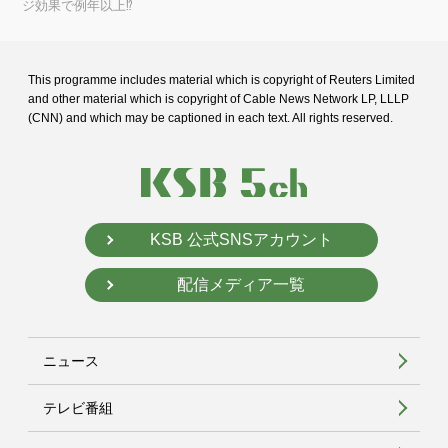
ジ効果で例年以上⁉
This programme includes material which is copyright of Reuters Limited
and
other material which is copyright of Cable News Network LP, LLLP
(CNN) and
which may be captioned in each text. All rights reserved.
KSB 公式SNSアカウント
配信メディア一覧
ニュース
テレビ番組