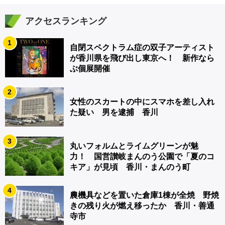
アクセスランキング
1
自閉スペクトラム症の双子アーティスト
が香川県を飛び出し東京へ！ 新作なら
ぶ個展開催
2
女性のスカートの中にスマホを差し入れ
た疑い 男を逮捕 香川
3
丸いフォルムとライムグリーンが魅
力！ 国営讃岐まんのう公園で「夏のコ
キア」が見頃 香川・まんのう町
4
農機具などを置いた倉庫1棟が全焼 野焼
きの残り火が燃え移ったか 香川・善通
寺市