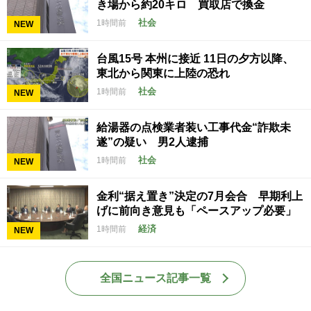
き場から約20キロ 買取店で換金
社会
1時間前
NEW
台風15号 本州に接近 11日の夕方以降、
東北から関東に上陸の恐れ
社会
1時間前
NEW
給湯器の点検業者装い工事代金“詐欺未
遂”の疑い 男2人逮捕
社会
1時間前
NEW
金利“据え置き”決定の7月会合 早期利上
げに前向き意見も「ペースアップ必要」
経済
1時間前
NEW
全国ニュース記事一覧