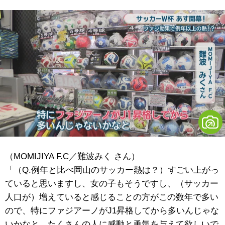
（MOMIJIYA F.C／難波みく さん）
「（Q.例年と比べ岡山のサッカー熱は？）すごい上がっ
ていると思いますし、女の子もそうですし、（サッカー
人口が）増えていると感じることの方がこの数年で多い
ので、特にファジアーノがJ1昇格してから多いんじゃな
いかなと。たくさんの人に感動と勇気を与えて欲しいで