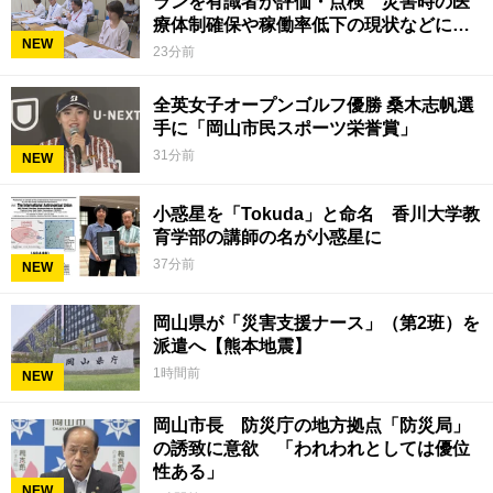
ランを有識者が評価・点検 災害時の医
療体制確保や稼働率低下の現状などに意
NEW
見 岡山
23分前
全英女子オープンゴルフ優勝 桑木志帆選
手に「岡山市民スポーツ栄誉賞」
31分前
NEW
小惑星を「Tokuda」と命名 香川大学教
育学部の講師の名が小惑星に
37分前
NEW
岡山県が「災害支援ナース」（第2班）を
派遣へ【熊本地震】
1時間前
NEW
岡山市長 防災庁の地方拠点「防災局」
の誘致に意欲 「われわれとしては優位
性ある」
NEW