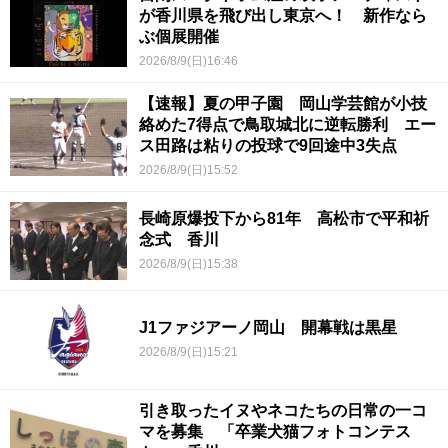
が香川県を飛び出し東京へ！ 新作なら
ぶ個展開催
2026/8/9(日)16:46
【速報】夏の甲子園 岡山学芸館が小技
絡めた7得点で鳥取城北に逆転勝利 エー
ス田路は粘りの投球で9回途中3失点
2026/8/9(日)15:52
長崎原爆投下から81年 高松市で平和祈
念式 香川
2026/8/9(日)15:38
J1ファジアーノ岡山 開幕戦は黒星
2026/8/9(日)15:21
引き取ったイヌやネコたちの日常の一コ
マを募集 「卒業犬猫フォトコンテス