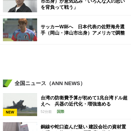
市出身）が意気込み「いろんな人の思い
を背負って戦う」
サッカーW杯へ 日本代表の佐野海舟選
手（岡山・津山市出身）アメリカで調整
全国ニュース（ANN NEWS）
台湾の防衛費予算が初めて1兆台湾ドル超
えへ 兵器の近代化・増強進める
国際
52分前
NEW
銅線や蛇口盗んだ疑い 建設会社の資材置