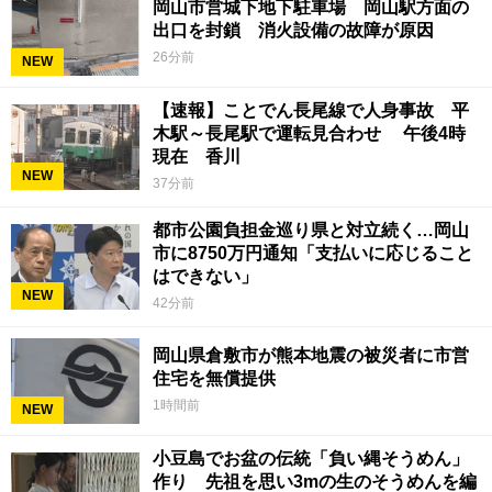
岡山市営城下地下駐車場 岡山駅方面の
出口を封鎖 消火設備の故障が原因
26分前
NEW
【速報】ことでん長尾線で人身事故 平
木駅～長尾駅で運転見合わせ 午後4時
現在 香川
NEW
37分前
都市公園負担金巡り県と対立続く…岡山
市に8750万円通知「支払いに応じること
はできない」
NEW
42分前
岡山県倉敷市が熊本地震の被災者に市営
住宅を無償提供
1時間前
NEW
小豆島でお盆の伝統「負い縄そうめん」
作り 先祖を思い3mの生のそうめんを編