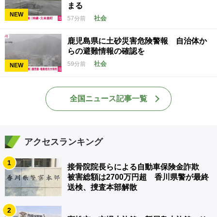
まる
NEW
社会
57分前
鹿児島県に土砂災害危険警報 自治体か
らの避難情報の確認を
社会
59分前
NEW
全国ニュース記事一覧
アクセスランキング
1
接骨院院長らによる自動車保険金詐欺
被害総額は2700万円超 香川県警が最終
送検、捜査本部解散
2