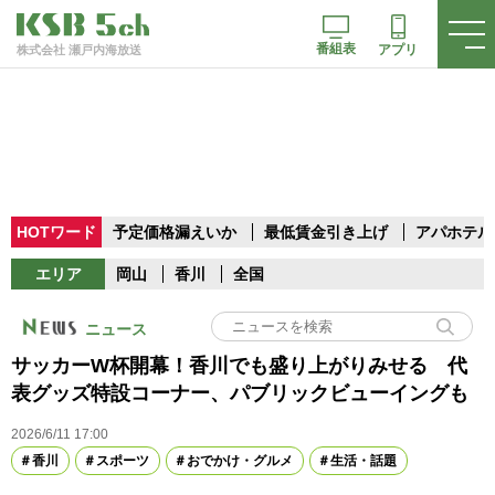
番組表
アプリ
株式会社 瀬戸内海放送
HOTワード
予定価格漏えいか
最低賃金引き上げ
アパホテル
エリア
岡山
香川
全国
ニュース
サッカーW杯開幕！香川でも盛り上がりみせる 代
表グッズ特設コーナー、パブリックビューイングも
2026/6/11 17:00
香川
スポーツ
おでかけ・グルメ
生活・話題