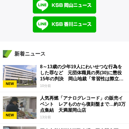
新着ニュース
8～13歳の少年19人にわいせつな行為を
した罪など 元団体職員の男(30)に懲役
15年の判決 岡山地裁「常習性は際立っ
NEW
ていて被害結果も非常に重い」
10分前
人気再燃「アナログレコード」の販売イ
ベント レアものから復刻盤まで…約3万
点集結 天満屋岡山店
NEW
13分前