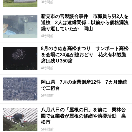
3時間前
新見市の官製談合事件 市職員ら男2人を
送検 2人は遠縁関係…以前から価格漏洩
繰り返していたか 岡山
4時間前
8月のさぬき高松まつり サンポート高松
を会場に24連が総おどり 花火有料観覧
席は残り350席
4時間前
岡山県 7月の企業倒産12件 7カ月連続
で二桁台
5時間前
八月八日の「屋根の日」を前に 栗林公
園で瓦業者が屋根の修繕や清掃活動 高
松市
5時間前