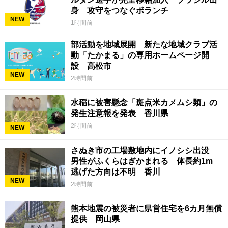
身 攻守をつなぐボランチ
NEW
1時間前
部活動を地域展開 新たな地域クラブ活
動「たかまる」の専用ホームページ開
設 高松市
NEW
2時間前
水稲に被害懸念「斑点米カメムシ類」の
発生注意報を発表 香川県
2時間前
NEW
さぬき市の工場敷地内にイノシシ出没
男性がふくらはぎかまれる 体長約1m
逃げた方向は不明 香川
NEW
2時間前
熊本地震の被災者に県営住宅を6カ月無償
提供 岡山県