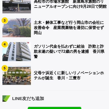
高松市の市場水族館 新屋島水族館のリ
ニューアルオープンに向け9月28日で閉館
3
土木・解体工事など行う岡山市の会社に
改善命令 産業廃棄物を適切に保管せず
岡山
4
ガソリン代金を払わずに給油 詐欺と詐
欺未遂の疑いで72歳の男を逮捕 香川県
警
5
父母ケ浜近くに新しいリノベーションホ
テルが誕生 香川・三豊市
LINE友だち追加