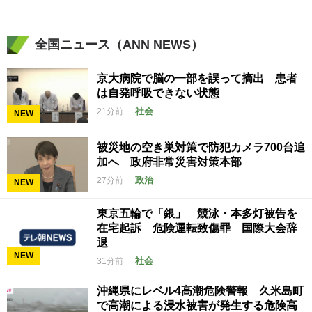
全国ニュース（ANN NEWS）
京大病院で脳の一部を誤って摘出 患者
は自発呼吸できない状態
社会
21分前
NEW
被災地の空き巣対策で防犯カメラ700台追
加へ 政府非常災害対策本部
政治
27分前
NEW
東京五輪で「銀」 競泳・本多灯被告を
在宅起訴 危険運転致傷罪 国際大会辞
退
NEW
社会
31分前
沖縄県にレベル4高潮危険警報 久米島町
で高潮による浸水被害が発生する危険高