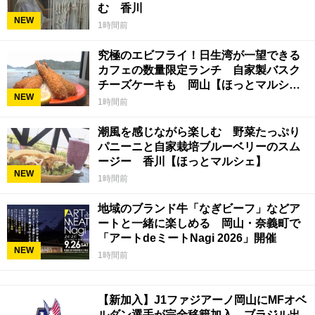
む 香川
NEW
1時間前
究極のエビフライ！日生湾が一望できる
カフェの数量限定ランチ 自家製バスク
チーズケーキも 岡山【ほっとマルシ
NEW
ェ】
1時間前
潮風を感じながら楽しむ 野菜たっぷり
パニーニと自家栽培ブルーベリーのスム
ージー 香川【ほっとマルシェ】
NEW
1時間前
地域のブランド牛「なぎビーフ」などア
ートと一緒に楽しめる 岡山・奈義町で
「アートdeミートNagi 2026」開催
NEW
1時間前
【新加入】J1ファジアーノ岡山にMFオベ
ルダン選手が完全移籍加入 ブラジル出