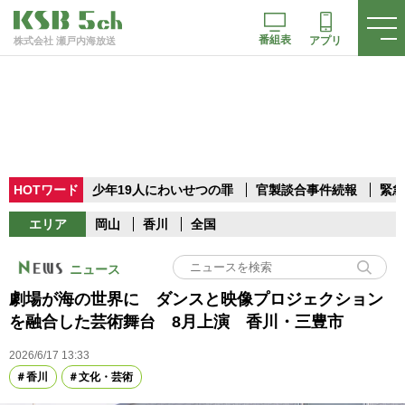
番組表
アプリ
株式会社 瀬戸内海放送
HOTワード
少年19人にわいせつの罪
官製談合事件続報
緊急
エリア
岡山
香川
全国
ニュース
劇場が海の世界に ダンスと映像プロジェクション
を融合した芸術舞台 8月上演 香川・三豊市
2026/6/17 13:33
香川
文化・芸術