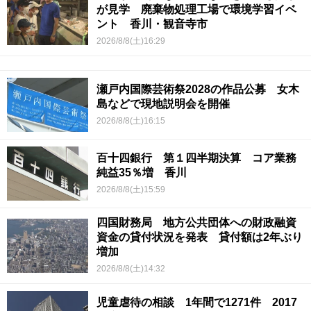
が見学 廃棄物処理工場で環境学習イベ
ント 香川・観音寺市
2026/8/8(土)16:29
瀬戸内国際芸術祭2028の作品公募 女木
島などで現地説明会を開催
2026/8/8(土)16:15
百十四銀行 第１四半期決算 コア業務
純益35％増 香川
2026/8/8(土)15:59
四国財務局 地方公共団体への財政融資
資金の貸付状況を発表 貸付額は2年ぶり
増加
2026/8/8(土)14:32
児童虐待の相談 1年間で1271件 2017