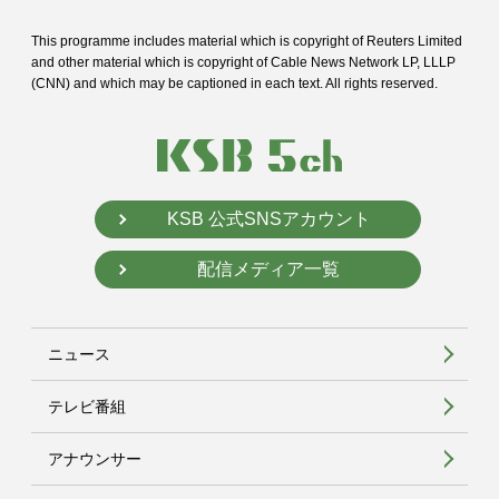
This programme includes material which is copyright of Reuters Limited
and
other material which is copyright of Cable News Network LP, LLLP
(CNN) and
which may be captioned in each text. All rights reserved.
KSB 公式SNSアカウント
配信メディア一覧
ニュース
テレビ番組
アナウンサー