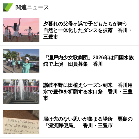
関連ニュース
夕暮れの父母ヶ浜で子どもたちが舞う
自然と一体化したダンスを披露 香川・
三豊市
「瀬戸内少女歌劇団」2026年は四国水族
館で上演 団員募集 香川
讃岐平野に田植えシーズン到来 香川用
水で豊作を祈願する水口祭 香川・三豊
市
届け先のない思いが集まる場所 粟島の
「漂流郵便局」 香川・三豊市