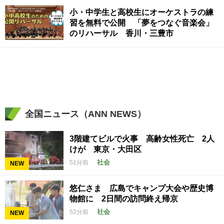
小・中学生と高校生にオーケストラの練
習を無料で公開 「夢をつなぐ音楽会」
のリハーサル 香川・三豊市
全国ニュース（ANN NEWS）
3階建てビルで火事 高齢女性死亡 2人
けが 東京・大田区
社会
51分前
NEW
悠仁さま 広島でキャンプ大会や歴史博
物館に 2日間の訪問終え帰京
社会
52分前
NEW