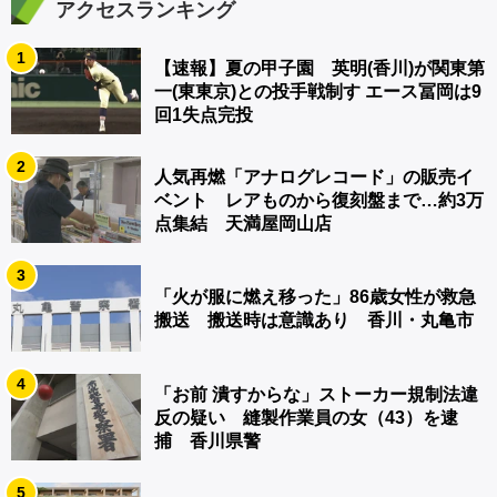
アクセスランキング
1
【速報】夏の甲子園 英明(香川)が関東第
一(東東京)との投手戦制す エース冨岡は9
回1失点完投
2
人気再燃「アナログレコード」の販売イ
ベント レアものから復刻盤まで…約3万
点集結 天満屋岡山店
3
「火が服に燃え移った」86歳女性が救急
搬送 搬送時は意識あり 香川・丸亀市
4
「お前 潰すからな」ストーカー規制法違
反の疑い 縫製作業員の女（43）を逮
捕 香川県警
5