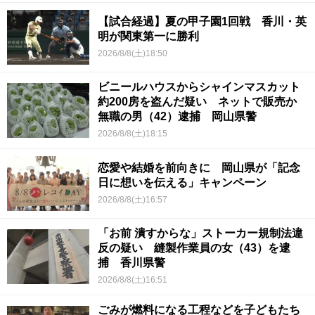
【試合経過】夏の甲子園1回戦 香川・英
明が関東第一に勝利
2026/8/8(土)18:50
ビニールハウスからシャインマスカット
約200房を盗んだ疑い ネットで販売か
無職の男（42）逮捕 岡山県警
2026/8/8(土)18:15
恋愛や結婚を前向きに 岡山県が「記念
日に想いを伝える」キャンペーン
2026/8/8(土)16:57
「お前 潰すからな」ストーカー規制法違
反の疑い 縫製作業員の女（43）を逮
捕 香川県警
2026/8/8(土)16:51
ごみが燃料になる工程などを子どもたち