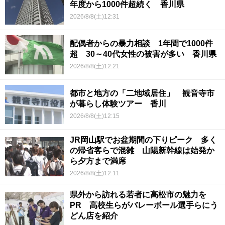
年度から1000件超続く 香川県
2026/8/8(土)12:31
配偶者からの暴力相談 1年間で1000件
超 30～40代女性の被害が多い 香川県
2026/8/8(土)12:21
都市と地方の「二地域居住」 観音寺市
が暮らし体験ツアー 香川
2026/8/8(土)12:15
JR岡山駅でお盆期間の下りピーク 多く
の帰省客らで混雑 山陽新幹線は始発か
ら夕方まで満席
2026/8/8(土)12:11
県外から訪れる若者に高松市の魅力を
PR 高校生らがバレーボール選手らにう
どん店を紹介