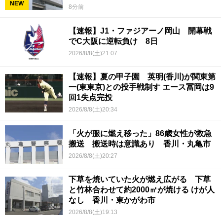
NEW
8分前
【速報】J1・ファジアーノ岡山 開幕戦
でC大阪に逆転負け 8日
2026/8/8(土)21:07
【速報】夏の甲子園 英明(香川)が関東第
一(東東京)との投手戦制す エース冨岡は9
回1失点完投
2026/8/8(土)20:34
「火が服に燃え移った」86歳女性が救急
搬送 搬送時は意識あり 香川・丸亀市
2026/8/8(土)20:27
下草を焼いていた火が燃え広がる 下草
と竹林合わせて約2000㎡が焼ける けが人
なし 香川・東かがわ市
2026/8/8(土)19:13