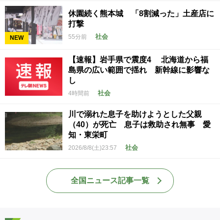
休園続く熊本城 「8割減った」土産店に
打撃
社会
55分前
NEW
【速報】岩手県で震度4 北海道から福
島県の広い範囲で揺れ 新幹線に影響な
し
社会
4時間前
川で溺れた息子を助けようとした父親
（40）が死亡 息子は救助され無事 愛
知・東栄町
社会
2026/8/8(土)23:57
全国ニュース記事一覧