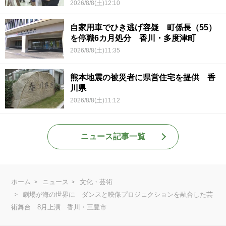
2026/8/8(土)12:10
自家用車でひき逃げ容疑 町係長（55）
を停職6カ月処分 香川・多度津町
2026/8/8(土)11:35
熊本地震の被災者に県営住宅を提供 香
川県
2026/8/8(土)11:12
ニュース記事一覧
ホーム
ニュース
文化・芸術
劇場が海の世界に ダンスと映像プロジェクションを融合した芸
術舞台 8月上演 香川・三豊市