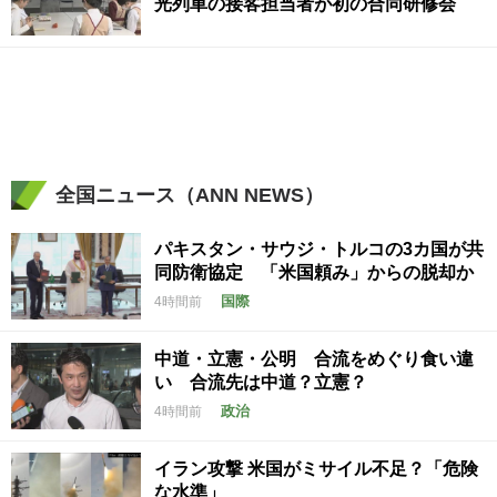
光列車の接客担当者が初の合同研修会
全国ニュース（ANN NEWS）
パキスタン・サウジ・トルコの3カ国が共
同防衛協定 「米国頼み」からの脱却か
国際
4時間前
中道・立憲・公明 合流をめぐり食い違
い 合流先は中道？立憲？
政治
4時間前
イラン攻撃 米国がミサイル不足？「危険
な水準」