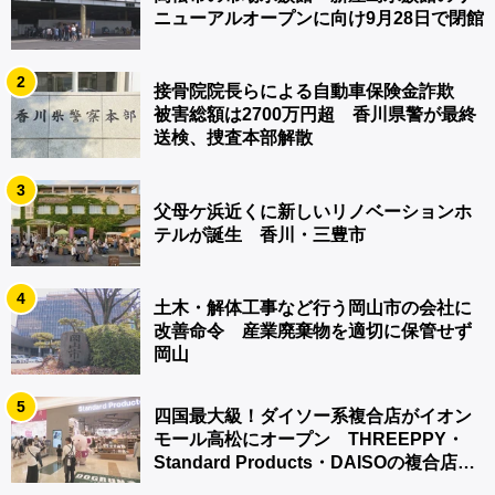
ニューアルオープンに向け9月28日で閉館
2
接骨院院長らによる自動車保険金詐欺
被害総額は2700万円超 香川県警が最終
送検、捜査本部解散
3
父母ケ浜近くに新しいリノベーションホ
テルが誕生 香川・三豊市
4
土木・解体工事など行う岡山市の会社に
改善命令 産業廃棄物を適切に保管せず
岡山
5
四国最大級！ダイソー系複合店がイオン
モール高松にオープン THREEPPY・
Standard Products・DAISOの複合店は
香川県初