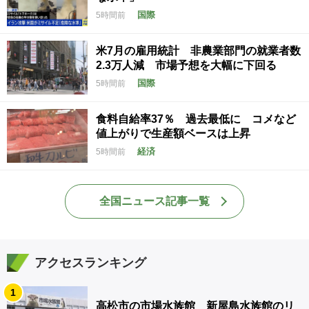
国際
5時間前
米7月の雇用統計 非農業部門の就業者数
2.3万人減 市場予想を大幅に下回る
国際
5時間前
食料自給率37％ 過去最低に コメなど
値上がりで生産額ベースは上昇
経済
5時間前
全国ニュース記事一覧
アクセスランキング
1
高松市の市場水族館 新屋島水族館のリ