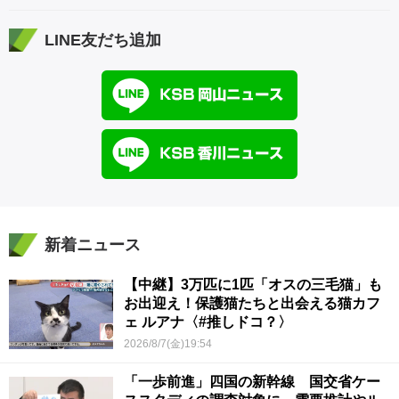
LINE友だち追加
新着ニュース
【中継】3万匹に1匹「オスの三毛猫」も
お出迎え！保護猫たちと出会える猫カフ
ェ ルアナ〈#推しドコ？〉
2026/8/7(金)19:54
「一歩前進」四国の新幹線 国交省ケー