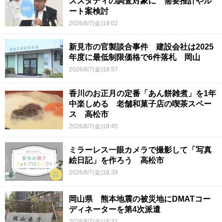
ススタディの調査対象に 需要推計やル
ート案検討
2026/8/7(金)19:02
新見市の官製談合事件 建設会社は2025
年度に最低制限価格で6件落札 岡山
2026/8/7(金)18:57
香川のお正月の定番「あん餅雑煮」を1年
中楽しめる 老舗和菓子店の喫茶スペー
ス 高松市
2026/8/7(金)18:45
ミラーレス一眼カメラで撮影して「写真
絵日記」を作ろう 高松市
2026/8/7(金)18:39
岡山県 熊本地震の被災地にDMATコー
ディネーターを第4次派遣
2026/8/7(金)18:31