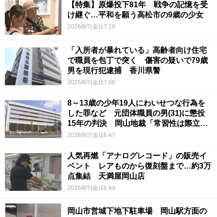
【特集】原爆投下81年 戦争の記憶を受
け継ぐ…平和を願う高松市の9歳の少女
2026/8/7(金)17:19
「入所者が暴れている」高齢者向け住宅
で職員を包丁で突く 傷害の疑いで79歳
男を現行犯逮捕 香川県警
2026/8/7(金)17:08
8～13歳の少年19人にわいせつな行為を
した罪など 元団体職員の男(31)に懲役
15年の判決 岡山地裁「常習性は際立っ
ていて被害結果も非常に重い」
2026/8/7(金)16:47
人気再燃「アナログレコード」の販売イ
ベント レアものから復刻盤まで…約3万
点集結 天満屋岡山店
2026/8/7(金)16:44
岡山市営城下地下駐車場 岡山駅方面の