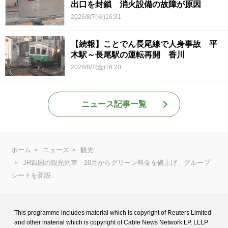
出口を封鎖 消火設備の故障が原因
2026/8/7(金)16:31
【続報】ことでん長尾線で人身事故 平
木駅～長尾駅の運転再開 香川
2026/8/7(金)16:20
ニュース記事一覧
ホーム
ニュース
観光
JR四国の観光列車 10月からグリーン料金を値上げ グループ
シートを新設
This programme includes material which is copyright of Reuters Limited
and
other material which is copyright of Cable News Network LP, LLLP