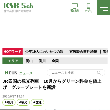
番組表
アプリ
株式会社 瀬戸内海放送
HOTワード
少年19人にわいせつの罪
官製談合事件続報
緊急
エリア
岡山
香川
全国
ニュース
JR四国の観光列車 10月からグリーン料金を値上
げ グループシートを新設
2026/6/17 19:24
香川
観光
交通