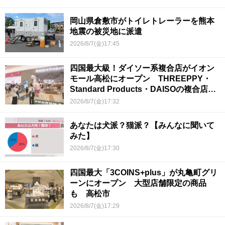
岡山県倉敷市がトイレトレーラーを熊本
地震の被災地に派遣
2026/8/7(金)17:45
四国最大級！ダイソー系複合店がイオン
モール高松にオープン THREEPPY・
Standard Products・DAISOの複合店は
香川県初
2026/8/7(金)17:32
あなたは犬派？猫派？【みんなに聞いて
みた】
2026/8/7(金)17:30
四国最大「3COINS+plus」が丸亀町グリ
ーンにオープン 大型店舗限定の商品
も 高松市
2026/8/7(金)17:29