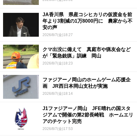
JA香川県 県産コシヒカリの仮渡金を前
年より3割減の1万8000円に 農家から不
安の声
2026/8/7(金)18:27
クマ出没に備えて 真庭市や猟友会など
が「緊急銃猟」訓練 岡山
2026/8/7(金)18:23
ファジアーノ岡山のホームゲーム応援企
画 JR西日本岡山支社が実施
2026/8/7(金)18:14
J1ファジアーノ岡山 JFE晴れの国スタ
ジアムで開催の第2節長崎戦 ホームエリ
アのチケット完売
2026/8/7(金)17:53