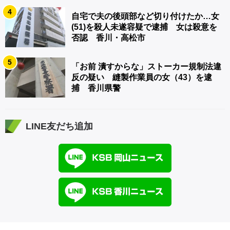
4
自宅で夫の後頭部など切り付けたか…女
(51)を殺人未遂容疑で逮捕 女は殺意を
否認 香川・高松市
5
「お前 潰すからな」ストーカー規制法違
反の疑い 縫製作業員の女（43）を逮
捕 香川県警
LINE友だち追加