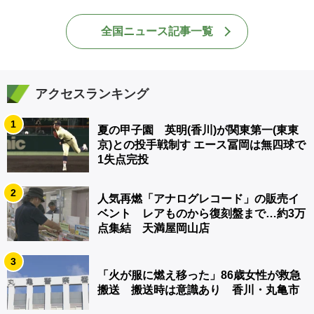
全国ニュース記事一覧
アクセスランキング
1
夏の甲子園 英明(香川)が関東第一(東東
京)との投手戦制す エース冨岡は無四球で
1失点完投
2
人気再燃「アナログレコード」の販売イ
ベント レアものから復刻盤まで…約3万
点集結 天満屋岡山店
3
「火が服に燃え移った」86歳女性が救急
搬送 搬送時は意識あり 香川・丸亀市