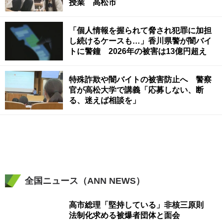
授業 高松市
「個人情報を握られて脅され犯罪に加担
し続けるケースも…」香川県警が闇バイ
トに警鐘 2026年の被害は13億円超え
特殊詐欺や闇バイトの被害防止へ 警察
官が高松大学で講義「応募しない、断
る、迷えば相談を」
全国ニュース（ANN NEWS）
高市総理「堅持している」非核三原則
法制化求める被爆者団体と面会