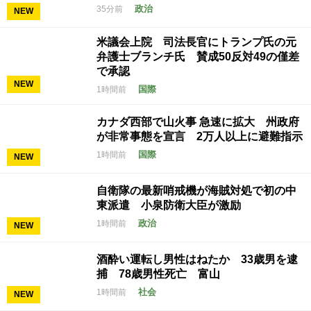
政治
35分前
NEW
米議会上院 司法長官にトランプ氏の元
弁護士ブランチ氏 賛成50反対49の僅差
で承認
NEW
国際
1時間前
カナダ西部で山火事 急速に拡大 州政府
が非常事態を宣言 2万人以上に避難指示
国際
1時間前
NEW
自衛隊の最新哨戒機が海賊対処で初の中
東派遣 小泉防衛大臣が激励
政治
1時間前
NEW
酒酔い運転し男性はねたか 33歳男を逮
捕 78歳男性死亡 富山
社会
1時間前
NEW