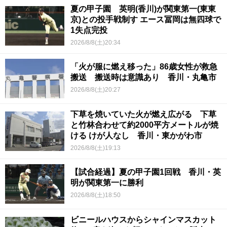
夏の甲子園 英明(香川)が関東第一(東東
京)との投手戦制す エース冨岡は無四球で
1失点完投
2026/8/8(土)20:34
「火が服に燃え移った」86歳女性が救急
搬送 搬送時は意識あり 香川・丸亀市
2026/8/8(土)20:27
下草を焼いていた火が燃え広がる 下草
と竹林合わせて約2000平方メートルが焼
ける けが人なし 香川・東かがわ市
2026/8/8(土)19:13
【試合経過】夏の甲子園1回戦 香川・英
明が関東第一に勝利
2026/8/8(土)18:50
ビニールハウスからシャインマスカット