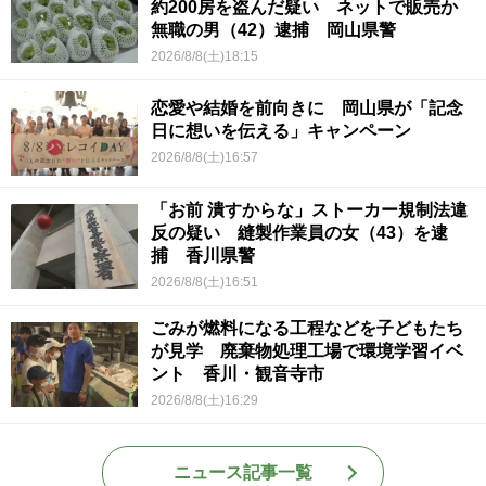
約200房を盗んだ疑い ネットで販売か
無職の男（42）逮捕 岡山県警
2026/8/8(土)18:15
恋愛や結婚を前向きに 岡山県が「記念
日に想いを伝える」キャンペーン
2026/8/8(土)16:57
「お前 潰すからな」ストーカー規制法違
反の疑い 縫製作業員の女（43）を逮
捕 香川県警
2026/8/8(土)16:51
ごみが燃料になる工程などを子どもたち
が見学 廃棄物処理工場で環境学習イベ
ント 香川・観音寺市
2026/8/8(土)16:29
ニュース記事一覧