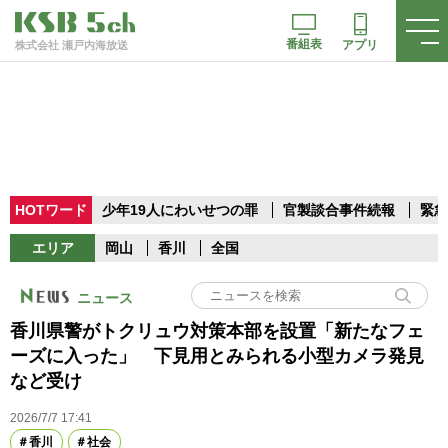
番組表
アプリ
株式会社 瀬戸内海放送
HOTワード
少年19人にわいせつの罪
官製談合事件続報
緊急
エリア
岡山
香川
全国
ニュース
香川県警がトクリュウ対策本部を設置「新たなフェ
ーズに入った」 下見用とみられる小型カメラ発見
など受け
2026/7/7 17:41
香川
社会