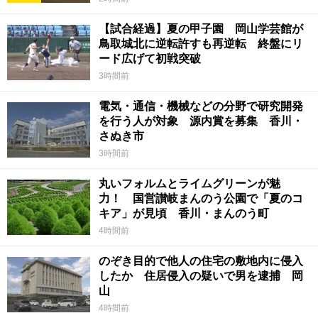
【試合経過】夏の甲子園 岡山学芸館が
鳥取城北に逆転許すも再逆転 終盤にリ
ード広げて初戦突破
3時間前
電気・通信・機械などの分野で研究開発
を行う人が対象 源内賞を募集 香川・
さぬき市
3時間前
丸いフォルムとライムグリーンが魅
力！ 国営讃岐まんのう公園で「夏のコ
キア」が見頃 香川・まんのう町
4時間前
のぞき目的で他人の住宅の敷地内に侵入
したか 住居侵入の疑いで男を逮捕 岡
山
4時間前