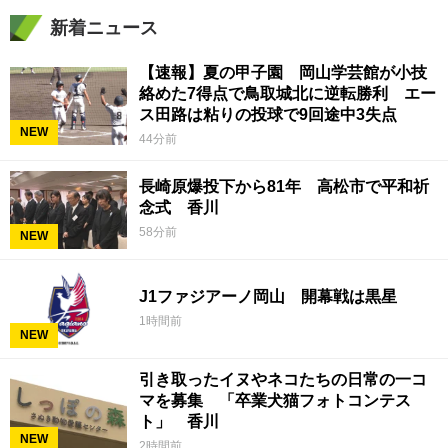
新着ニュース
【速報】夏の甲子園 岡山学芸館が小技
絡めた7得点で鳥取城北に逆転勝利 エー
ス田路は粘りの投球で9回途中3失点
NEW
44分前
長崎原爆投下から81年 高松市で平和祈
念式 香川
58分前
NEW
J1ファジアーノ岡山 開幕戦は黒星
1時間前
NEW
引き取ったイヌやネコたちの日常の一コ
マを募集 「卒業犬猫フォトコンテス
ト」 香川
NEW
2時間前