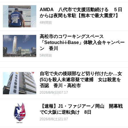
AMDA 八代市で支援活動続ける ５日
からは夜間も常駐【熊本で最大震度7】
4時間前
高松市のコワーキングスペース
「Setouchi-i-Base」体験入会キャンペー
ン 香川
5時間前
自宅で夫の後頭部など切り付けたか…女
(51)を殺人未遂容疑で逮捕 女は殺意を
否認 香川・高松市
2026/8/9(日)07:17
【速報】J1・ファジアーノ岡山 開幕戦
でC大阪に逆転負け 8日
2026/8/8(土)21:07