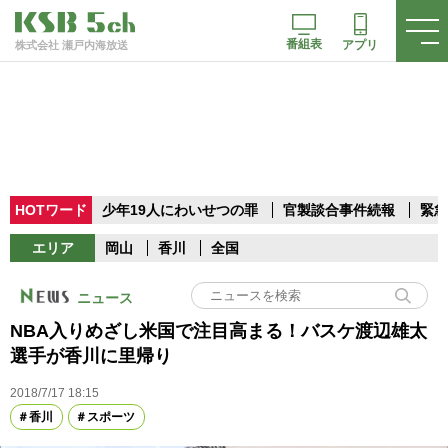
番組表
アプリ
株式会社 瀬戸内海放送
HOTワード
少年19人にわいせつの罪
官製談合事件続報
緊急
エリア
岡山
香川
全国
ニュース
NBA入りめざし米国で注目高まる！バスケ渡辺雄太
選手が香川に里帰り
2018/7/17 18:15
香川
スポーツ