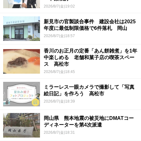
2026/8/7(金)19:02
新見市の官製談合事件 建設会社は2025
年度に最低制限価格で6件落札 岡山
2026/8/7(金)18:57
香川のお正月の定番「あん餅雑煮」を1年
中楽しめる 老舗和菓子店の喫茶スペー
ス 高松市
2026/8/7(金)18:45
ミラーレス一眼カメラで撮影して「写真
絵日記」を作ろう 高松市
2026/8/7(金)18:39
岡山県 熊本地震の被災地にDMATコー
ディネーターを第4次派遣
2026/8/7(金)18:31