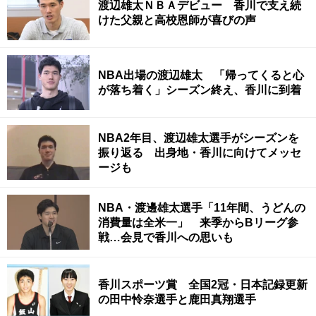
渡辺雄太ＮＢＡデビュー 香川で支え続
けた父親と高校恩師が喜びの声
NBA出場の渡辺雄太 「帰ってくると心
が落ち着く」シーズン終え、香川に到着
NBA2年目、渡辺雄太選手がシーズンを
振り返る 出身地・香川に向けてメッセ
ージも
NBA・渡邊雄太選手「11年間、うどんの
消費量は全米一」 来季からBリーグ参
戦…会見で香川への思いも
香川スポーツ賞 全国2冠・日本記録更新
の田中怜奈選手と鹿田真翔選手