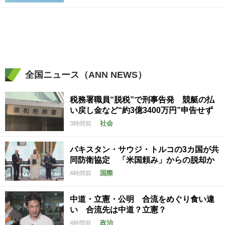
全国ニュース（ANN NEWS）
税務署職員“脱税”で刑事告発 競艇の払
い戻し金など“約3億3400万円”申告せず
社会
3時間前
パキスタン・サウジ・トルコの3カ国が共
同防衛協定 「米国頼み」からの脱却か
国際
4時間前
中道・立憲・公明 合流をめぐり食い違
い 合流先は中道？立憲？
政治
4時間前