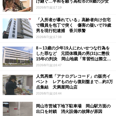
け継ぐ…平和を願う高松市の9歳の少女
2026/8/7(金)17:19
「入所者が暴れている」高齢者向け住宅
で職員を包丁で突く 傷害の疑いで79歳
男を現行犯逮捕 香川県警
2026/8/7(金)17:08
8～13歳の少年19人にわいせつな行為を
した罪など 元団体職員の男(31)に懲役
15年の判決 岡山地裁「常習性は際立っ
ていて被害結果も非常に重い」
2026/8/7(金)16:47
人気再燃「アナログレコード」の販売イ
ベント レアものから復刻盤まで…約3万
点集結 天満屋岡山店
2026/8/7(金)16:44
岡山市営城下地下駐車場 岡山駅方面の
出口を封鎖 消火設備の故障が原因