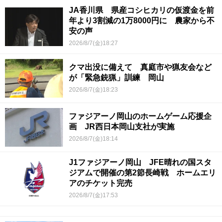
JA香川県 県産コシヒカリの仮渡金を前
年より3割減の1万8000円に 農家から不
安の声
2026/8/7(金)18:27
クマ出没に備えて 真庭市や猟友会など
が「緊急銃猟」訓練 岡山
2026/8/7(金)18:23
ファジアーノ岡山のホームゲーム応援企
画 JR西日本岡山支社が実施
2026/8/7(金)18:14
J1ファジアーノ岡山 JFE晴れの国スタ
ジアムで開催の第2節長崎戦 ホームエリ
アのチケット完売
2026/8/7(金)17:53