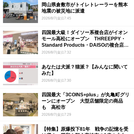
岡山県倉敷市がトイレトレーラーを熊本
地震の被災地に派遣
2026/8/7(金)17:45
四国最大級！ダイソー系複合店がイオン
モール高松にオープン THREEPPY・
Standard Products・DAISOの複合店は
香川県初
2026/8/7(金)17:32
あなたは犬派？猫派？【みんなに聞いて
みた】
2026/8/7(金)17:30
四国最大「3COINS+plus」が丸亀町グリ
ーンにオープン 大型店舗限定の商品
も 高松市
2026/8/7(金)17:29
【特集】原爆投下81年 戦争の記憶を受