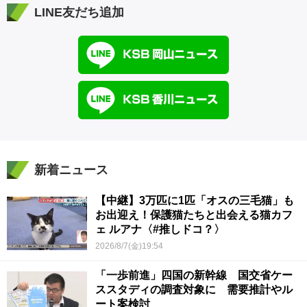
LINE友だち追加
新着ニュース
【中継】3万匹に1匹「オスの三毛猫」も
お出迎え！保護猫たちと出会える猫カフ
ェ ルアナ〈#推しドコ？〉
2026/8/7(金)19:54
「一歩前進」四国の新幹線 国交省ケー
ススタディの調査対象に 需要推計やル
ート案検討