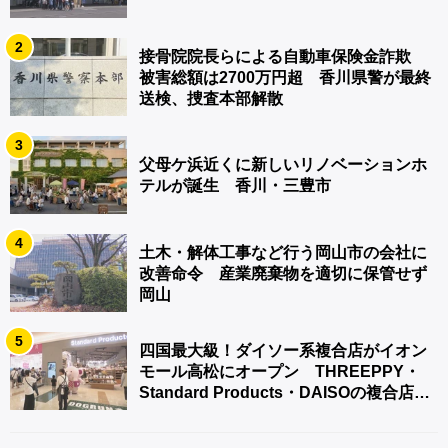
2
接骨院院長らによる自動車保険金詐欺
被害総額は2700万円超 香川県警が最終
送検、捜査本部解散
3
父母ケ浜近くに新しいリノベーションホ
テルが誕生 香川・三豊市
4
土木・解体工事など行う岡山市の会社に
改善命令 産業廃棄物を適切に保管せず
岡山
5
四国最大級！ダイソー系複合店がイオン
モール高松にオープン THREEPPY・
Standard Products・DAISOの複合店は
香川県初