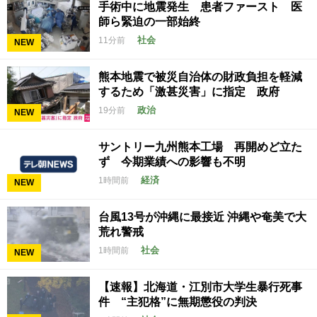
手術中に地震発生 患者ファースト 医
師ら緊迫の一部始終
社会
11分前
NEW
熊本地震で被災自治体の財政負担を軽減
するため「激甚災害」に指定 政府
政治
19分前
NEW
サントリー九州熊本工場 再開めど立た
ず 今期業績への影響も不明
経済
1時間前
NEW
台風13号が沖縄に最接近 沖縄や奄美で大
荒れ警戒
社会
1時間前
NEW
【速報】北海道・江別市大学生暴行死事
件 “主犯格”に無期懲役の判決