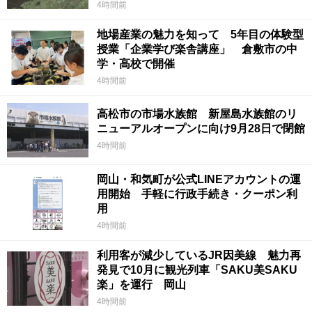
4時間前
地場産業の魅力を知って 5年目の体験型
授業「企業学び楽舎講座」 倉敷市の中
学・高校で開催
4時間前
高松市の市場水族館 新屋島水族館のリ
ニューアルオープンに向け9月28日で閉館
4時間前
岡山・和気町が公式LINEアカウントの運
用開始 手軽に行政手続き・クーポン利
用
4時間前
利用客が減少しているJR因美線 魅力再
発見で10月に観光列車「SAKU美SAKU
楽」を運行 岡山
4時間前