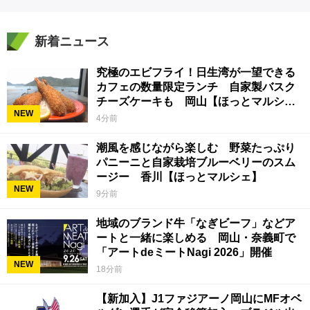
新着ニュース
究極のエビフライ！日生湾が一望できる
カフェの数量限定ランチ 自家製バスク
チーズケーキも 岡山【ほっとマルシ
NEW
ェ】
4分前
潮風を感じながら楽しむ 野菜たっぷり
パニーニと自家栽培ブルーベリーのスム
ージー 香川【ほっとマルシェ】
NEW
9分前
地域のブランド牛「なぎビーフ」などア
ートと一緒に楽しめる 岡山・奈義町で
「アートdeミートNagi 2026」開催
NEW
18分前
【新加入】J1ファジアーノ岡山にMFオベ