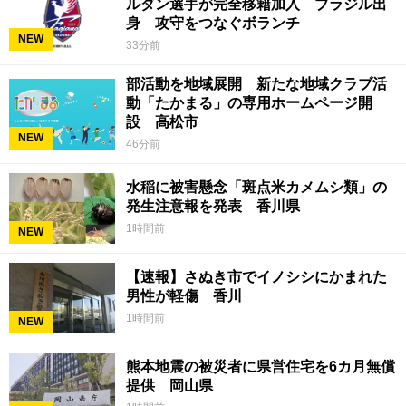
ルダン選手が完全移籍加入 ブラジル出
身 攻守をつなぐボランチ
NEW
33分前
部活動を地域展開 新たな地域クラブ活
動「たかまる」の専用ホームページ開
設 高松市
NEW
46分前
水稲に被害懸念「斑点米カメムシ類」の
発生注意報を発表 香川県
1時間前
NEW
【速報】さぬき市でイノシシにかまれた
男性が軽傷 香川
1時間前
NEW
熊本地震の被災者に県営住宅を6カ月無償
提供 岡山県