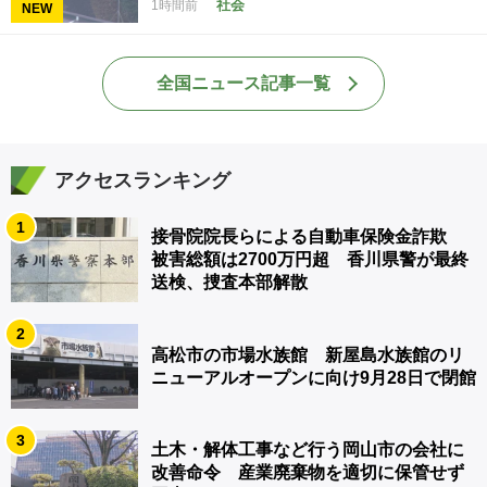
社会
1時間前
NEW
全国ニュース記事一覧
アクセスランキング
1
接骨院院長らによる自動車保険金詐欺
被害総額は2700万円超 香川県警が最終
送検、捜査本部解散
2
高松市の市場水族館 新屋島水族館のリ
ニューアルオープンに向け9月28日で閉館
3
土木・解体工事など行う岡山市の会社に
改善命令 産業廃棄物を適切に保管せず