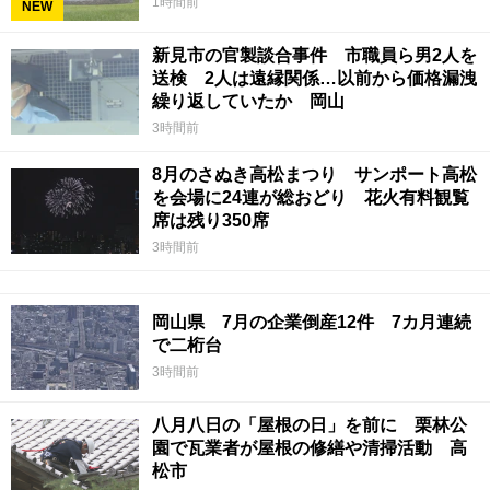
1時間前
NEW
新見市の官製談合事件 市職員ら男2人を
送検 2人は遠縁関係…以前から価格漏洩
繰り返していたか 岡山
3時間前
8月のさぬき高松まつり サンポート高松
を会場に24連が総おどり 花火有料観覧
席は残り350席
3時間前
岡山県 7月の企業倒産12件 7カ月連続
で二桁台
3時間前
八月八日の「屋根の日」を前に 栗林公
園で瓦業者が屋根の修繕や清掃活動 高
松市