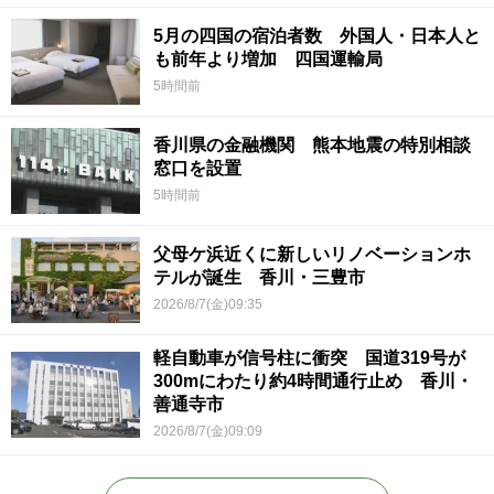
5月の四国の宿泊者数 外国人・日本人と
も前年より増加 四国運輸局
5時間前
香川県の金融機関 熊本地震の特別相談
窓口を設置
5時間前
父母ケ浜近くに新しいリノベーションホ
テルが誕生 香川・三豊市
2026/8/7(金)09:35
軽自動車が信号柱に衝突 国道319号が
300mにわたり約4時間通行止め 香川・
善通寺市
2026/8/7(金)09:09