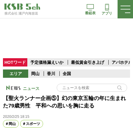
番組表
アプリ
株式会社 瀬戸内海放送
HOTワード
予定価格漏えいか
最低賃金引き上げ
アパホテル
エリア
岡山
香川
全国
ニュース
【聖火ランナー企画⑤】幻の東京五輪の年に生まれ
た79歳男性 平和への思いを胸に走る
2020/2/25 18:15
岡山
スポーツ