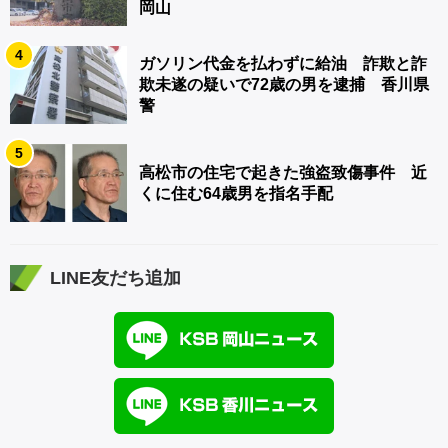
岡山
4
ガソリン代金を払わずに給油 詐欺と詐
欺未遂の疑いで72歳の男を逮捕 香川県
警
5
高松市の住宅で起きた強盗致傷事件 近
くに住む64歳男を指名手配
LINE友だち追加