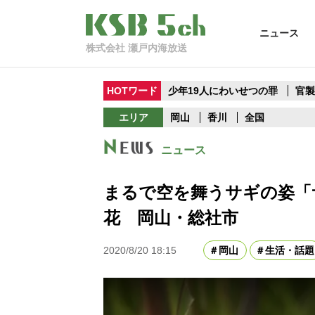
ニュース
株式会社 瀬戸内海放送
HOTワード
少年19人にわいせつの罪
官
エリア
岡山
香川
全国
ニュース
まるで空を舞うサギの姿「
花 岡山・総社市
2020/8/20 18:15
岡山
生活・話題