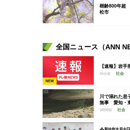
樹齢800年
松市
全国ニュース（ANN N
【速報】岩手
社会
36分前
NEW
川で溺れた息
無事 愛知・
社会
3時間前
令和8年8月8