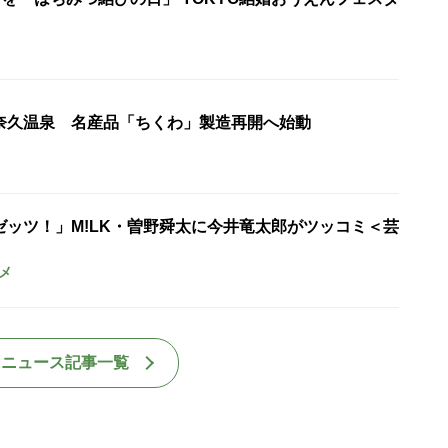
奈久温泉 名産品「ちくわ」製造再開へ始動
ゼッツ！」M!LK・曽野舜太に今井竜太郎がツッコミ＜芸
メ
国ニュース記事一覧