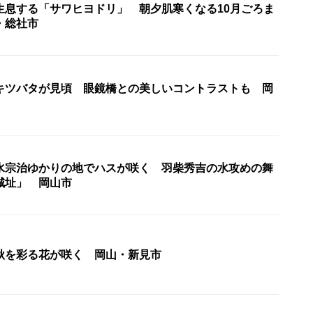
生息する「サワヒヨドリ」 朝夕肌寒くなる10月ごろま
・総社市
キツバタが見頃 眼鏡橋との美しいコントラストも 岡
水宗治ゆかりの地でハスが咲く 羽柴秀吉の水攻めの舞
城址」 岡山市
秋を彩る花が咲く 岡山・新見市