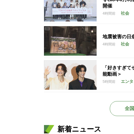
開催
社会
4時間前
地震被害の日
社会
4時間前
「好きすぎて
能動画＞
エンタ
5時間前
全
新着ニュース