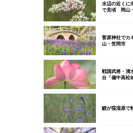
水辺の近くに
で見頃 岡山
菅原神社でカ
山・笠岡市
戦国武将・清
台「備中高松
鯉が窪湿原で