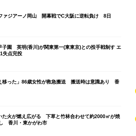
・ファジアーノ岡山 開幕戦でC大阪に逆転負け 8日
子園 英明(香川)が関東第一(東東京)との投手戦制す エ
1失点完投
え移った」86歳女性が救急搬送 搬送時は意識あり 香
いた火が燃え広がる 下草と竹林合わせて約2000㎡が焼
なし 香川・東かがわ市