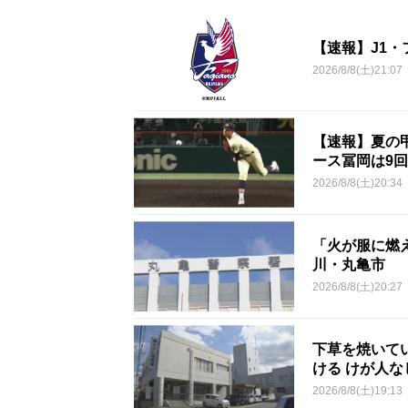
【速報】J1
2026/8/8(土)21:07
【速報】夏の甲
ース冨岡は9回
2026/8/8(土)20:34
「火が服に燃
川・丸亀市
2026/8/8(土)20:27
下草を焼いて
ける けが人
2026/8/8(土)19:13