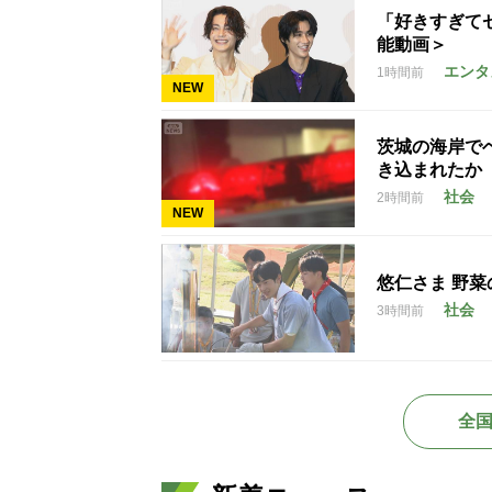
「好きすぎて
能動画＞
エンタ
1時間前
NEW
茨城の海岸で
き込まれたか
社会
2時間前
NEW
悠仁さま 野菜
社会
3時間前
全