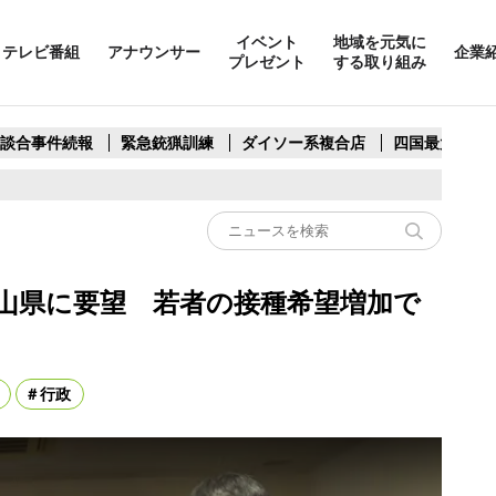
イベント
地域を元気に
テレビ番組
アナウンサー
企業
プレゼント
する取り組み
製談合事件続報
緊急銃猟訓練
ダイソー系複合店
四国最大スリ
山県に要望 若者の接種希望増加で
行政