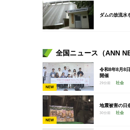
ダムの放流水
全国ニュース（ANN N
令和8年8月8
開催
社会
29分前
NEW
地震被害の日
社会
30分前
NEW