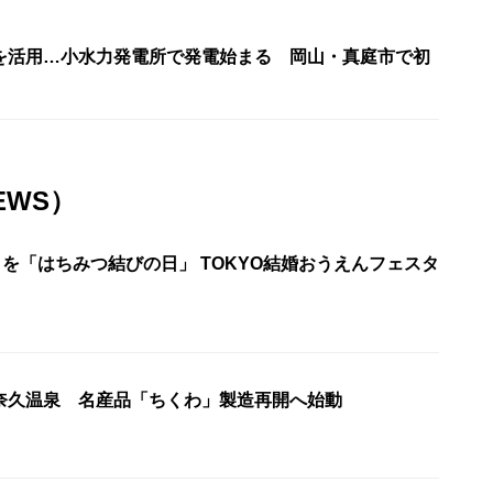
を活用…小水力発電所で発電始まる 岡山・真庭市で初
EWS）
日を「はちみつ結びの日」 TOKYO結婚おうえんフェスタ
奈久温泉 名産品「ちくわ」製造再開へ始動