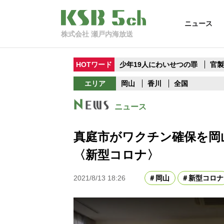
ニュース
株式会社 瀬戸内海放送
HOTワード
少年19人にわいせつの罪
官
エリア
岡山
香川
全国
ニュース
真庭市がワクチン確保を岡
〈新型コロナ〉
2021/8/13 18:26
岡山
新型コロナ