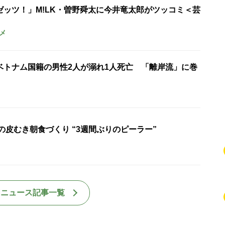
ゼッツ！」M!LK・曽野舜太に今井竜太郎がツッコミ＜芸
メ
ベトナム国籍の男性2人が溺れ1人死亡 「離岸流」に巻
の皮むき朝食づくり “3週間ぶりのピーラー”
国ニュース記事一覧