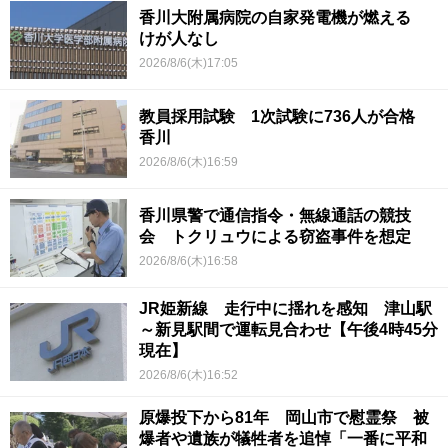
香川大附属病院の自家発電機が燃える
けが人なし
2026/8/6(木)17:05
教員採用試験 1次試験に736人が合格
香川
2026/8/6(木)16:59
香川県警で通信指令・無線通話の競技
会 トクリュウによる窃盗事件を想定
2026/8/6(木)16:58
JR姫新線 走行中に揺れを感知 津山駅
～新見駅間で運転見合わせ【午後4時45分
現在】
2026/8/6(木)16:52
原爆投下から81年 岡山市で慰霊祭 被
爆者や遺族が犠牲者を追悼「一番に平和