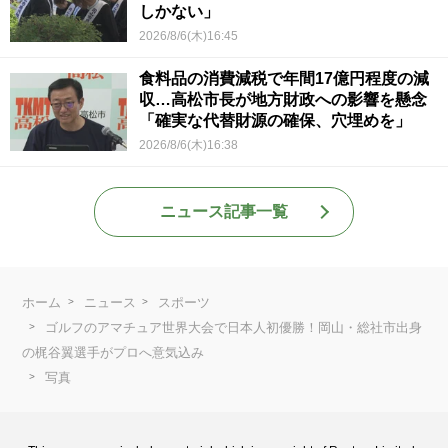
しかない」
2026/8/6(木)16:45
食料品の消費減税で年間17億円程度の減
収…高松市長が地方財政への影響を懸念
「確実な代替財源の確保、穴埋めを」
2026/8/6(木)16:38
ニュース記事一覧
ホーム
ニュース
スポーツ
ゴルフのアマチュア世界大会で日本人初優勝！岡山・総社市出身
の梶谷翼選手がプロへ意気込み
写真