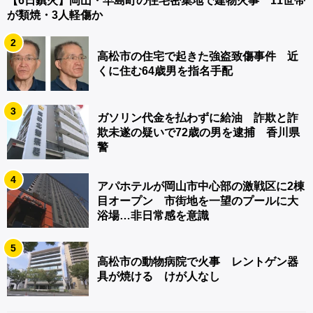
【6日鎮火】岡山・早島町の住宅密集地で建物火事 11世帯
が類焼・3人軽傷か
2
高松市の住宅で起きた強盗致傷事件 近
くに住む64歳男を指名手配
3
ガソリン代金を払わずに給油 詐欺と詐
欺未遂の疑いで72歳の男を逮捕 香川県
警
4
アパホテルが岡山市中心部の激戦区に2棟
目オープン 市街地を一望のプールに大
浴場…非日常感を意識
5
高松市の動物病院で火事 レントゲン器
具が焼ける けが人なし