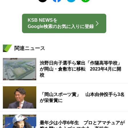
KSB NEWSを
Google検索のお気に入りに登録
関連ニュース
渋野日向子選手ら輩出「作陽高等学校」
が岡山・倉敷市に移転 2023年4月に開
校
「岡山スポーツ賞」 山本由伸投手ら3名
が栄誉賞に
最年少は小学6年生 プロとアマチュアが