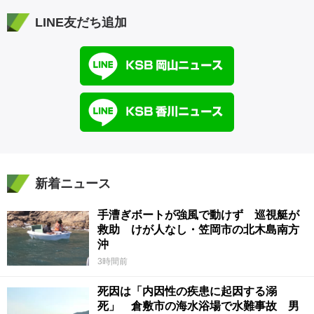
LINE友だち追加
新着ニュース
手漕ぎボートが強風で動けず 巡視艇が
救助 けが人なし・笠岡市の北木島南方
沖
3時間前
死因は「内因性の疾患に起因する溺
死」 倉敷市の海水浴場で水難事故 男