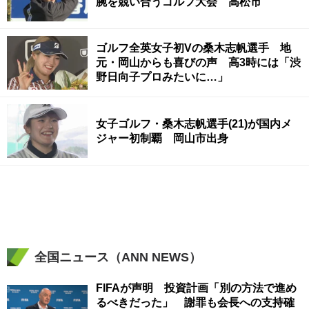
腕を競い合うゴルフ大会 高松市
ゴルフ全英女子初Vの桑木志帆選手 地
元・岡山からも喜びの声 高3時には「渋
野日向子プロみたいに…」
女子ゴルフ・桑木志帆選手(21)が国内メ
ジャー初制覇 岡山市出身
全国ニュース（ANN NEWS）
FIFAが声明 投資計画「別の方法で進め
るべきだった」 謝罪も会長への支持確