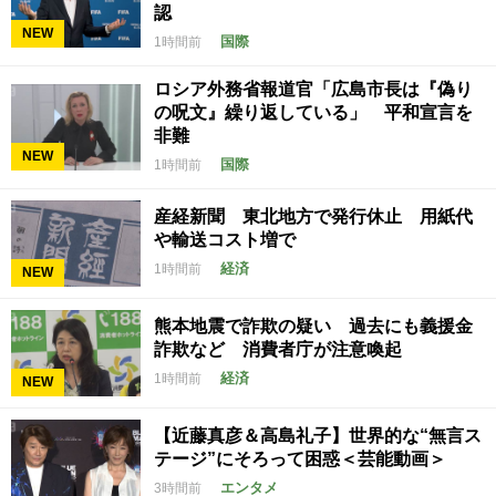
認
NEW
国際
1時間前
ロシア外務省報道官「広島市長は『偽り
の呪文』繰り返している」 平和宣言を
非難
NEW
国際
1時間前
産経新聞 東北地方で発行休止 用紙代
や輸送コスト増で
経済
1時間前
NEW
熊本地震で詐欺の疑い 過去にも義援金
詐欺など 消費者庁が注意喚起
経済
1時間前
NEW
【近藤真彦＆高島礼子】世界的な“無言ス
テージ”にそろって困惑＜芸能動画＞
エンタメ
3時間前