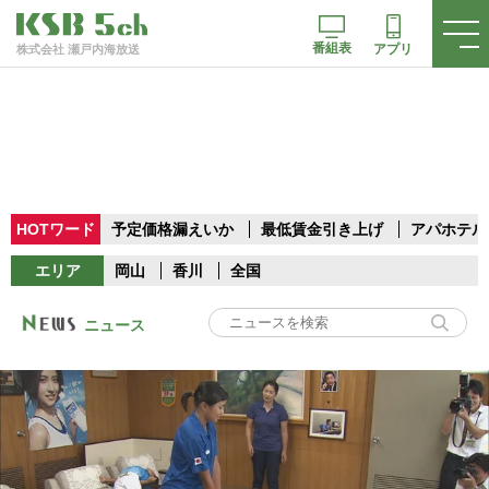
番組表
アプリ
株式会社 瀬戸内海放送
HOTワード
予定価格漏えいか
最低賃金引き上げ
アパホテル
エリア
岡山
香川
全国
ニュース