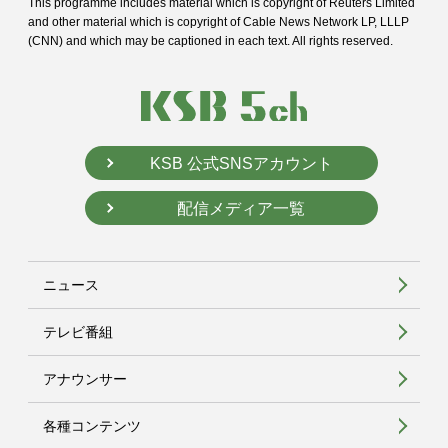
This programme includes material which is copyright of Reuters Limited
and
other material which is copyright of Cable News Network LP, LLLP
(CNN) and
which may be captioned in each text. All rights reserved.
KSB 公式SNSアカウント
配信メディア一覧
ニュース
テレビ番組
アナウンサー
各種コンテンツ