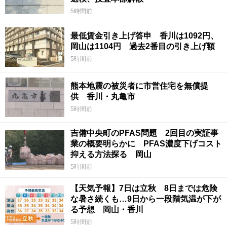
5時間前
最低賃金引き上げ答申 香川は1092円、
岡山は1104円 過去2番目の引き上げ額
5時間前
熊本地震の被災者に市営住宅を無償提
供 香川・丸亀市
5時間前
吉備中央町のPFAS問題 2回目の実証事
業の概要明らかに PFAS濃度下げコスト
抑える方法探る 岡山
5時間前
【天気予報】7日は立秋 8日までは危険
な暑さ続くも…9日から一段階気温が下が
る予想 岡山・香川
5時間前