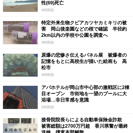
性(69)死亡
4時間前
特定外来生物クビアカツヤカミキリの被
害 岡山後楽園などの桜で確認 半径約
2km以内の学校や公園を調査へ
4時間前
原爆の悲惨さ伝えるパネル展 被爆者の
記憶をもとに高校生が描いた絵画も 高
松市
4時間前
アパホテルが岡山市中心部の激戦区に2棟
目オープン 市街地を一望のプールに大
浴場…非日常感を意識
5時間前
接骨院院長らによる自動車保険金詐欺
被害総額は2700万円超 香川県警が最終
送検、捜査本部解散