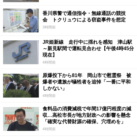
香川県警で通信指令・無線通話の競技
会 トクリュウによる窃盗事件を想定
3時間前
JR姫新線 走行中に揺れを感知 津山駅
～新見駅間で運転見合わせ【午後4時45分
現在】
4時間前
原爆投下から81年 岡山市で慰霊祭 被
爆者や遺族が犠牲者を追悼「一番に平和
しかない」
4時間前
食料品の消費減税で年間17億円程度の減
収…高松市長が地方財政への影響を懸念
「確実な代替財源の確保、穴埋めを」
4時間前