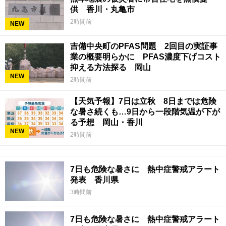
供 香川・丸亀市
2時間前
NEW
吉備中央町のPFAS問題 2回目の実証事
業の概要明らかに PFAS濃度下げコスト
抑える方法探る 岡山
NEW
2時間前
【天気予報】7日は立秋 8日までは危険
な暑さ続くも…9日から一段階気温が下が
る予想 岡山・香川
NEW
2時間前
7日も危険な暑さに 熱中症警戒アラート
発表 香川県
3時間前
7日も危険な暑さに 熱中症警戒アラート