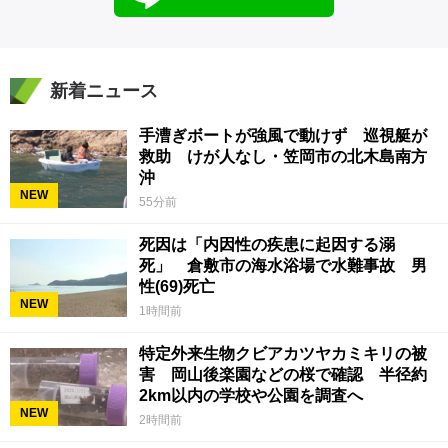
新着ニュース
手漕ぎボートが強風で動けず 巡視艇が
救助 けが人なし・笠岡市の北木島南方
沖
NEW
55分前
死因は「内因性の疾患に起因する溺
死」 倉敷市の海水浴場で水難事故 男
性(69)死亡
NEW
1時間前
特定外来生物クビアカツヤカミキリの被
害 岡山後楽園などの桜で確認 半径約
2km以内の学校や公園を調査へ
NEW
2時間前