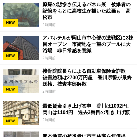
原爆の悲惨さ伝えるパネル展 被爆者の
記憶をもとに高校生が描いた絵画も 高
松市
NEW
2時間前
アパホテルが岡山市中心部の激戦区に2棟
目オープン 市街地を一望のプールに大
浴場…非日常感を意識
NEW
2時間前
接骨院院長らによる自動車保険金詐欺
被害総額は2700万円超 香川県警が最終
送検、捜査本部解散
NEW
2時間前
最低賃金引き上げ答申 香川は1092円、
岡山は1104円 過去2番目の引き上げ額
2時間前
NEW
熊本地震の被災者に市営住宅を無償提