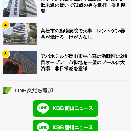
欺未遂の疑いで72歳の男を逮捕 香川県
警
4
高松市の動物病院で火事 レントゲン器
具が焼ける けが人なし
5
アパホテルが岡山市中心部の激戦区に2棟
目オープン 市街地を一望のプールに大
浴場…非日常感を意識
LINE友だち追加