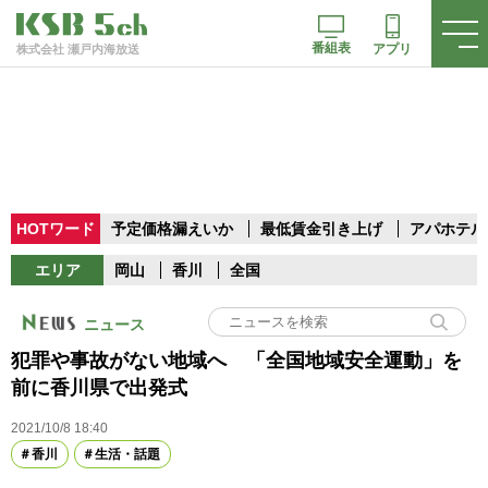
番組表
アプリ
株式会社 瀬戸内海放送
HOTワード
予定価格漏えいか
最低賃金引き上げ
アパホテル
エリア
岡山
香川
全国
ニュース
犯罪や事故がない地域へ 「全国地域安全運動」を
前に香川県で出発式
2021/10/8 18:40
香川
生活・話題