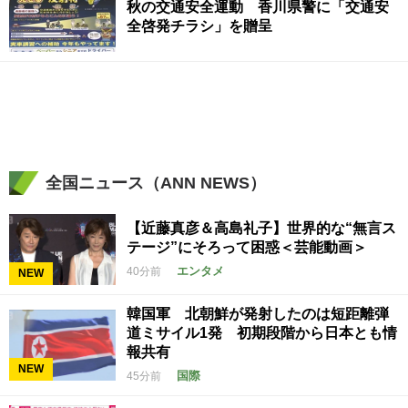
秋の交通安全運動 香川県警に「交通安
全啓発チラシ」を贈呈
全国ニュース（ANN NEWS）
【近藤真彦＆高島礼子】世界的な“無言ス
テージ”にそろって困惑＜芸能動画＞
エンタメ
40分前
NEW
韓国軍 北朝鮮が発射したのは短距離弾
道ミサイル1発 初期段階から日本とも情
報共有
NEW
国際
45分前