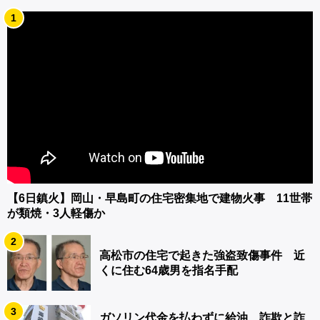
1
【6日鎮火】岡山・早島町の住宅密集地で建物火事 11世帯
が類焼・3人軽傷か
2
高松市の住宅で起きた強盗致傷事件 近
くに住む64歳男を指名手配
3
ガソリン代金を払わずに給油 詐欺と詐