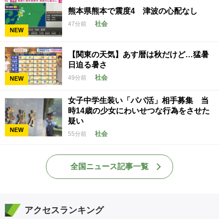
熊本県熊本で震度4 津波の心配なし
社会
47分前
NEW
【関東の天気】あす暦は秋だけど…猛暑
日迫る暑さ
社会
49分前
NEW
女子中学生装い「パパ活」相手募集 当
時14歳の少女にわいせつな行為をさせた
疑い
NEW
社会
55分前
全国ニュース記事一覧
アクセスランキング