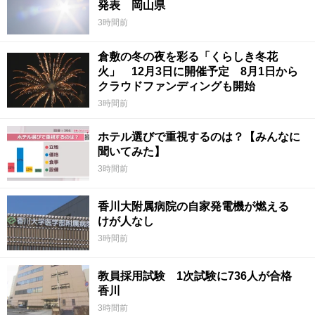
発表 岡山県
3時間前
倉敷の冬の夜を彩る「くらしき冬花
火」 12月3日に開催予定 8月1日から
クラウドファンディングも開始
3時間前
ホテル選びで重視するのは？【みんなに
聞いてみた】
3時間前
香川大附属病院の自家発電機が燃える
けが人なし
3時間前
教員採用試験 1次試験に736人が合格
香川
3時間前