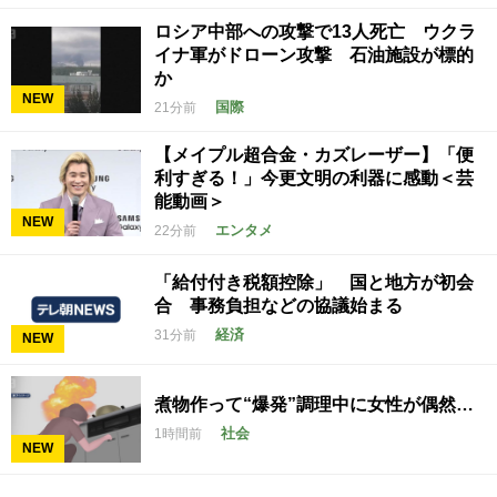
ロシア中部への攻撃で13人死亡 ウクラ
イナ軍がドローン攻撃 石油施設が標的
か
NEW
国際
21分前
【メイプル超合金・カズレーザー】「便
利すぎる！」今更文明の利器に感動＜芸
能動画＞
NEW
エンタメ
22分前
「給付付き税額控除」 国と地方が初会
合 事務負担などの協議始まる
経済
31分前
NEW
煮物作って“爆発”調理中に女性が偶然…
社会
1時間前
NEW