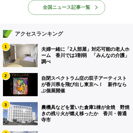
全国ニュース記事一覧
アクセスランキング
1
夫婦一緒に「2人部屋」対応可能の老人ホ
ーム 香川では3割弱 「みんなの介護」
調べ
2
自閉スペクトラム症の双子アーティスト
が香川県を飛び出し東京へ！ 新作なら
ぶ個展開催
3
農機具などを置いた倉庫1棟が全焼 野焼
きの残り火が燃え移ったか 香川・善通
寺市