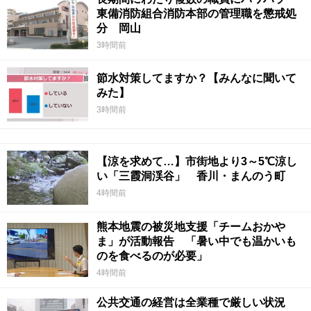
東備消防組合消防本部の管理職を懲戒処
分 岡山
3時間前
節水対策してますか？【みんなに聞いて
みた】
3時間前
【涼を求めて…】市街地より3～5℃涼し
い「三霞洞渓谷」 香川・まんのう町
4時間前
熊本地震の被災地支援「チームおかや
ま」が活動報告 「暑い中でも温かいも
のを食べるのが必要」
4時間前
公共交通の経営は全業種で厳しい状況