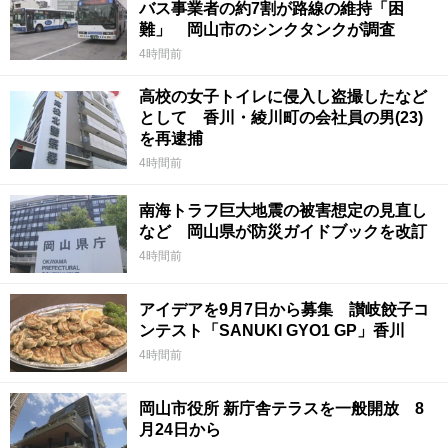
バス事業者の約7割が路線の維持「困
難」 岡山市のシンクタンクが調査
4時間前
高校の女子トイレに侵入し盗撮したなど
として 香川・綾川町の会社員の男(23)
を再逮捕
4時間前
南海トラフ巨大地震の被害想定の見直し
など 岡山県が防災ガイドブックを改訂
4時間前
アイデアを9月7日から募集 讃岐餃子コ
ンテスト「SANUKI GYO1 GP」香川
4時間前
岡山市役所 新庁舎テラスを一般開放 8
月24日から