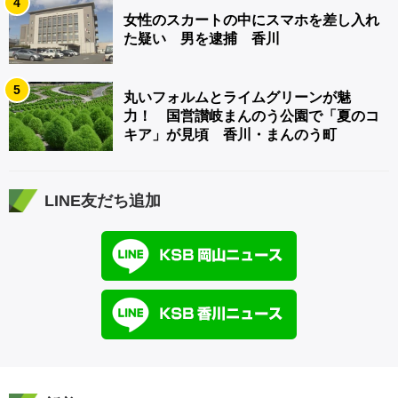
4
女性のスカートの中にスマホを差し入れ
た疑い 男を逮捕 香川
5
丸いフォルムとライムグリーンが魅
力！ 国営讃岐まんのう公園で「夏のコ
キア」が見頃 香川・まんのう町
LINE友だち追加