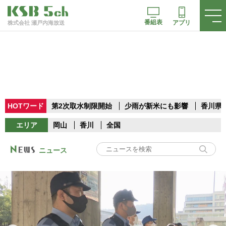
番組表
アプリ
株式会社 瀬戸内海放送
HOTワード
第2次取水制限開始
少雨が新米にも影響
香川県
エリア
岡山
香川
全国
ニュース