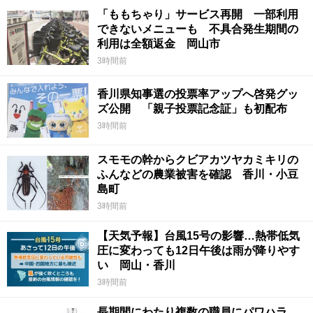
「ももちゃり」サービス再開 一部利用
できないメニューも 不具合発生期間の
利用は全額返金 岡山市
3時間前
香川県知事選の投票率アップへ啓発グッ
ズ公開 「親子投票記念証」も初配布
3時間前
スモモの幹からクビアカツヤカミキリの
ふんなどの農業被害を確認 香川・小豆
島町
3時間前
【天気予報】台風15号の影響…熱帯低気
圧に変わっても12日午後は雨が降りやす
い 岡山・香川
3時間前
長期間にわたり複数の職員にパワハラ