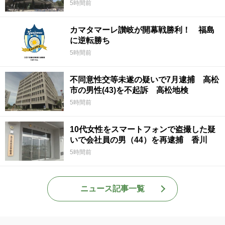
5時間前
カマタマーレ讃岐が開幕戦勝利！ 福島
に逆転勝ち
5時間前
不同意性交等未遂の疑いで7月逮捕 高松
市の男性(43)を不起訴 高松地検
5時間前
10代女性をスマートフォンで盗撮した疑
いで会社員の男（44）を再逮捕 香川
5時間前
ニュース記事一覧