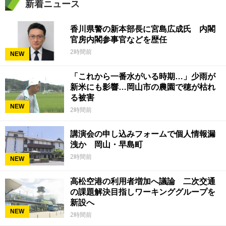
新着ニュース
香川県警の新本部長に宮島広成氏 内閣
官房内閣参事官などを歴任
2時間前
NEW
「これから一番水がいる時期…」少雨が
新米にも影響…岡山市の農園で穂が枯れ
る被害
NEW
2時間前
講演会の申し込みフォームで個人情報漏
洩か 岡山・早島町
2時間前
NEW
高松空港の利用者増加へ議論 二次交通
の課題解決目指しワーキンググループを
新設へ
NEW
2時間前