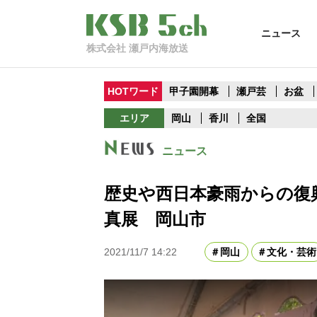
ニュース
株式会社 瀬戸内海放送
HOTワード
甲子園開幕
瀬戸芸
お盆
エリア
岡山
香川
全国
ニュース
歴史や西日本豪雨からの復
真展 岡山市
2021/11/7 14:22
岡山
文化・芸術