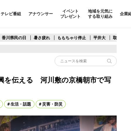
イベント
地域を元気に
テレビ番組
アナウンサー
企業
プレゼント
する取り組み
香川県民の日
暑さ疲れ
ももちゃり停止
平井大
取水制限
興を伝える 河川敷の京橋朝市で写
生活・話題
災害・防災