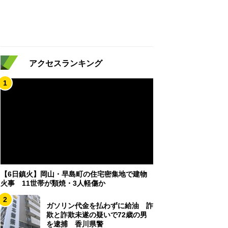
アクセスランキング
1
【6日鎮火】岡山・早島町の住宅密集地で建物
火事 11世帯が類焼・3人軽傷か
2
ガソリン代金を払わずに給油 詐
欺と詐欺未遂の疑いで72歳の男
を逮捕 香川県警