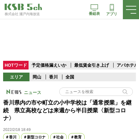
番組表
アプリ
株式会社 瀬戸内海放送
HOTワード
予定価格漏えいか
最低賃金引き上げ
アパホテル
エリア
岡山
香川
全国
ニュース
香川県内の市や町立の小中学校は「通常授業」を継
続 県立高校などは来週から半日授業〈新型コロ
ナ〉
2022/2/18 18:49
香川
新型コロナ
社会
教育