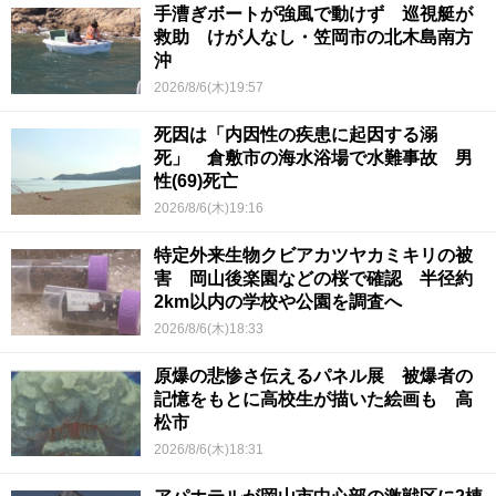
手漕ぎボートが強風で動けず 巡視艇が
救助 けが人なし・笠岡市の北木島南方
沖
2026/8/6(木)19:57
死因は「内因性の疾患に起因する溺
死」 倉敷市の海水浴場で水難事故 男
性(69)死亡
2026/8/6(木)19:16
特定外来生物クビアカツヤカミキリの被
害 岡山後楽園などの桜で確認 半径約
2km以内の学校や公園を調査へ
2026/8/6(木)18:33
原爆の悲惨さ伝えるパネル展 被爆者の
記憶をもとに高校生が描いた絵画も 高
松市
2026/8/6(木)18:31