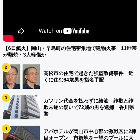
【6日鎮火】岡山・早島町の住宅密集地で建物火事 11世帯
が類焼・3人軽傷か
2
高松市の住宅で起きた強盗致傷事件 近
くに住む64歳男を指名手配
3
ガソリン代金を払わずに給油 詐欺と詐
欺未遂の疑いで72歳の男を逮捕 香川県
警
4
アパホテルが岡山市中心部の激戦区に2棟
目オープン 市街地を一望のプールに大