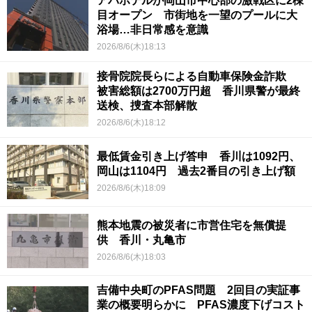
アパホテルが岡山市中心部の激戦区に2棟
目オープン 市街地を一望のプールに大
浴場…非日常感を意識
2026/8/6(木)18:13
接骨院院長らによる自動車保険金詐欺
被害総額は2700万円超 香川県警が最終
送検、捜査本部解散
2026/8/6(木)18:12
最低賃金引き上げ答申 香川は1092円、
岡山は1104円 過去2番目の引き上げ額
2026/8/6(木)18:09
熊本地震の被災者に市営住宅を無償提
供 香川・丸亀市
2026/8/6(木)18:03
吉備中央町のPFAS問題 2回目の実証事
業の概要明らかに PFAS濃度下げコスト