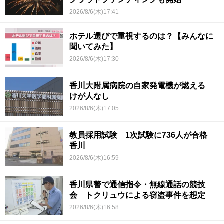
2026/8/6(木)17:41
ホテル選びで重視するのは？【みんなに
聞いてみた】
2026/8/6(木)17:30
香川大附属病院の自家発電機が燃える
けが人なし
2026/8/6(木)17:05
教員採用試験 1次試験に736人が合格
香川
2026/8/6(木)16:59
香川県警で通信指令・無線通話の競技
会 トクリュウによる窃盗事件を想定
2026/8/6(木)16:58