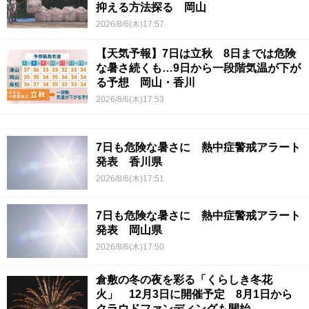
抑える方法探る 岡山
2026/8/6(木)17:57
【天気予報】7日は立秋 8日までは危険
な暑さ続くも…9日から一段階気温が下が
る予想 岡山・香川
2026/8/6(木)17:53
7日も危険な暑さに 熱中症警戒アラート
発表 香川県
2026/8/6(木)17:51
7日も危険な暑さに 熱中症警戒アラート
発表 岡山県
2026/8/6(木)17:50
倉敷の冬の夜を彩る「くらしき冬花
火」 12月3日に開催予定 8月1日から
クラウドファンディングも開始