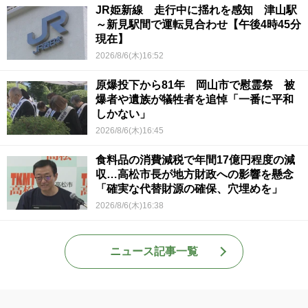
JR姫新線 走行中に揺れを感知 津山駅
～新見駅間で運転見合わせ【午後4時45分
現在】
2026/8/6(木)16:52
原爆投下から81年 岡山市で慰霊祭 被
爆者や遺族が犠牲者を追悼「一番に平和
しかない」
2026/8/6(木)16:45
食料品の消費減税で年間17億円程度の減
収…高松市長が地方財政への影響を懸念
「確実な代替財源の確保、穴埋めを」
2026/8/6(木)16:38
ニュース記事一覧