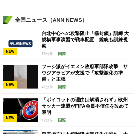
全国ニュース（ANN NEWS）
台北中心への攻撃阻止「橋封鎖」訓練 大
規模軍事演習で戦車配置 総統も訓練視
察
NEW
国際
16分前
フーシ派がイエメン政府軍部隊攻撃 サ
ウジアラビアが支援で「攻撃激化の準
備」と主張
NEW
国際
41分前
「ボイコットの理由は解消されず」欧州
サッカー連盟がFIFA会長不信任を改めて
表明
NEW
国際
42分前