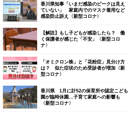
香川県知事「いまだ感染のピークは見え
ていない」 家庭内でのマスク着用など
感染防止訴え〈新型コロナ〉
【解説】もし子どもが感染したら？ 働
く保護者が感じた「不安」〈新型コロ
ナ〉
「オミクロン株」と「花粉症」見分け方
は？ 似た症状のため受診者が増加〈新
型コロナ〉
香川県 1月に計52の保育所や認定こども
園が臨時休園…子育て家庭への影響も
〈新型コロナ〉