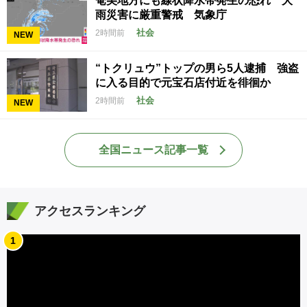
奄美地方にも線状降水帯発生の恐れ 大
雨災害に厳重警戒 気象庁
社会
2時間前
NEW
“トクリュウ”トップの男ら5人逮捕 強盗
に入る目的で元宝石店付近を徘徊か
社会
2時間前
NEW
全国ニュース記事一覧
アクセスランキング
1