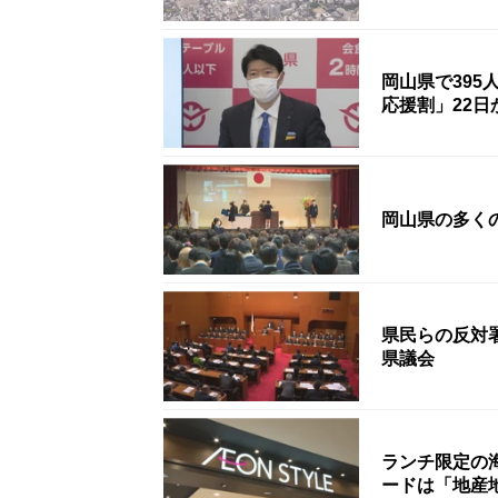
岡山県で39
応援割」22
岡山県の多く
県民らの反対
県議会
ランチ限定の
ードは「地産