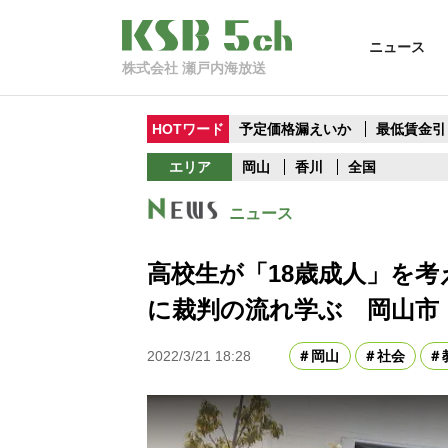
ニュース
株式会社 瀬戸内海放送
HOTワード
予定価格漏えいか
最低賃金引
エリア
岡山
香川
全国
ニュース
高校生が「18歳成人」を
に裁判の流れ学ぶ 岡山市
2022/3/21 18:28
岡山
社会