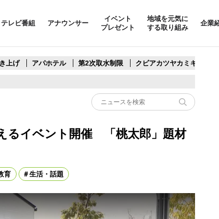
イベント
地域を元気に
テレビ番組
アナウンサー
企業
プレゼント
する取り組み
き上げ
アパホテル
第2次取水制限
クビアカツヤカミキリ
考えるイベント開催 「桃太郎」題材
教育
生活・話題