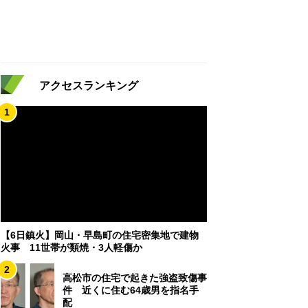
アクセスランキング
1
【6日鎮火】岡山・早島町の住宅密集地で建物
火事 11世帯が類焼・3人軽傷か
2
高松市の住宅で起きた強盗致傷事
件 近くに住む64歳男を指名手
配