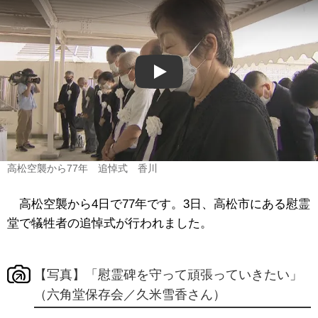
Play
高松空襲から77年 追悼式 香川
高松空襲から4日で77年です。3日、高松市にある慰霊
堂で犠牲者の追悼式が行われました。
【写真】「慰霊碑を守って頑張っていきたい」
（六角堂保存会／久米雪香さん）