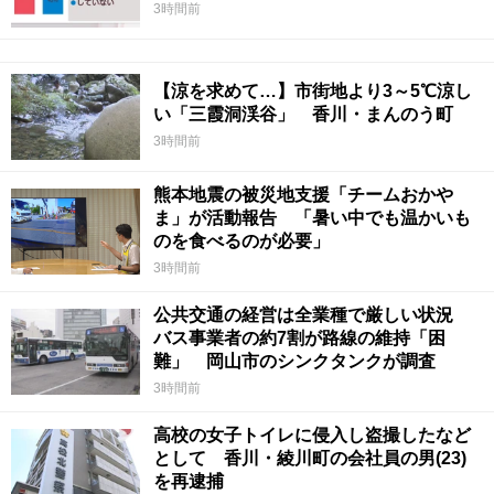
3時間前
【涼を求めて…】市街地より3～5℃涼し
い「三霞洞渓谷」 香川・まんのう町
3時間前
熊本地震の被災地支援「チームおかや
ま」が活動報告 「暑い中でも温かいも
のを食べるのが必要」
3時間前
公共交通の経営は全業種で厳しい状況
バス事業者の約7割が路線の維持「困
難」 岡山市のシンクタンクが調査
3時間前
高校の女子トイレに侵入し盗撮したなど
として 香川・綾川町の会社員の男(23)
を再逮捕