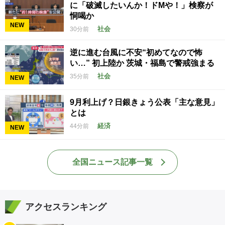
に「破滅したいんか！ドMや！」検察が
恫喝か
NEW
社会
30分前
逆に進む台風に不安“初めてなので怖
い…” 初上陸か 茨城・福島で警戒強まる
社会
35分前
NEW
9月利上げ？日銀きょう公表「主な意見」
とは
経済
44分前
NEW
全国ニュース記事一覧
アクセスランキング