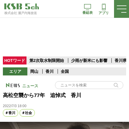
番組表
アプリ
株式会社 瀬戸内海放送
HOTワード
第2次取水制限開始
少雨が新米にも影響
香川県
エリア
岡山
香川
全国
ニュース
高松空襲から77年 追悼式 香川
2022/7/3 18:00
香川
社会