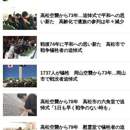
高松空襲から73年…追悼式で平和への思
い新た 高齢化で遺族の参列は年々減少
戦後74年に平和への思い新た 高松市で
戦争犠牲者の追悼式
1737人が犠牲 岡山空襲から73年…岡山
市で戦没者追悼式
高松空襲から78年 高松市の六角堂で追
悼式「1日も早く戦争のない時を」
高松空襲から79年 慰霊堂で犠牲者の追