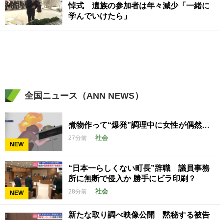
悼式 遺族の参加者は年々減少「一緒に
学んでいけたら」
全国ニュース（ANN NEWS）
煮物作って“爆発”調理中に女性が偶然…
社会
27分前
NEW
“日本一らしくない町長”辞職 議員事務
所に無断で侵入か 勝手にビラ印刷？
社会
28分前
NEW
新たな取り調べ映像公開 黙秘する被告