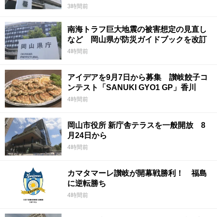
3時間前
南海トラフ巨大地震の被害想定の見直し
など 岡山県が防災ガイドブックを改訂
4時間前
アイデアを9月7日から募集 讃岐餃子コ
ンテスト「SANUKI GYO1 GP」香川
4時間前
岡山市役所 新庁舎テラスを一般開放 8
月24日から
4時間前
カマタマーレ讃岐が開幕戦勝利！ 福島
に逆転勝ち
4時間前