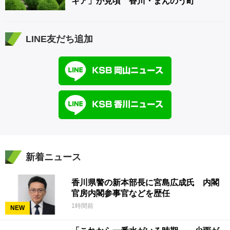
キア」が見頃 香川・まんのう町
LINE友だち追加
新着ニュース
香川県警の新本部長に宮島広成氏 内閣
官房内閣参事官などを歴任
1時間前
NEW