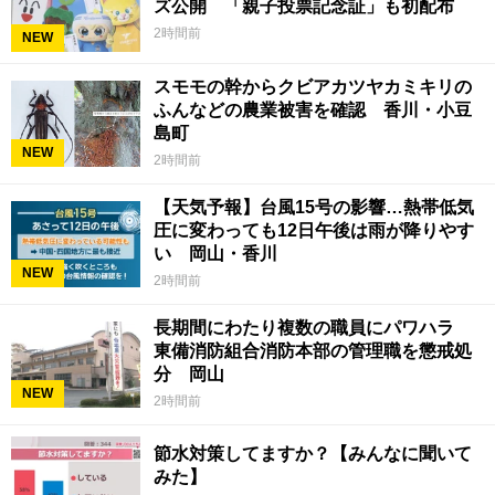
ズ公開 「親子投票記念証」も初配布
2時間前
NEW
スモモの幹からクビアカツヤカミキリの
ふんなどの農業被害を確認 香川・小豆
島町
NEW
2時間前
【天気予報】台風15号の影響…熱帯低気
圧に変わっても12日午後は雨が降りやす
い 岡山・香川
NEW
2時間前
長期間にわたり複数の職員にパワハラ
東備消防組合消防本部の管理職を懲戒処
分 岡山
NEW
2時間前
節水対策してますか？【みんなに聞いて
みた】