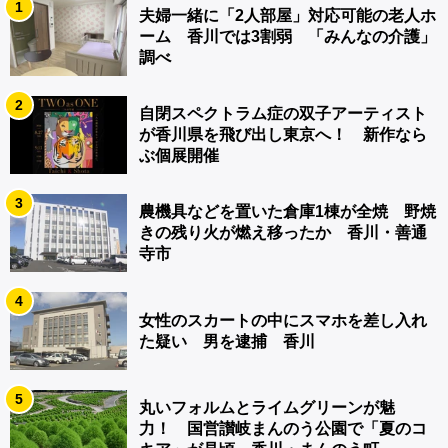
1
夫婦一緒に「2人部屋」対応可能の老人ホ
ーム 香川では3割弱 「みんなの介護」
調べ
2
自閉スペクトラム症の双子アーティスト
が香川県を飛び出し東京へ！ 新作なら
ぶ個展開催
3
農機具などを置いた倉庫1棟が全焼 野焼
きの残り火が燃え移ったか 香川・善通
寺市
4
女性のスカートの中にスマホを差し入れ
た疑い 男を逮捕 香川
5
丸いフォルムとライムグリーンが魅
力！ 国営讃岐まんのう公園で「夏のコ