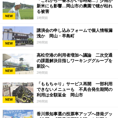
「これから一番水がいる時期…」少雨が
新米にも影響…岡山市の農園で穂が枯れ
る被害
NEW
1時間前
講演会の申し込みフォームで個人情報漏
洩か 岡山・早島町
2時間前
NEW
高松空港の利用者増加へ議論 二次交通
の課題解決目指しワーキンググループを
新設へ
NEW
2時間前
「ももちゃり」サービス再開 一部利用
できないメニューも 不具合発生期間の
利用は全額返金 岡山市
NEW
2時間前
香川県知事選の投票率アップへ啓発グッ