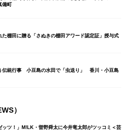
真備町
れた棚田に贈る「さぬきの棚田アワード認定証」授与式
う伝統行事 小豆島の水田で「虫送り」 香川・小豆島
EWS）
ゼッツ！」M!LK・曽野舜太に今井竜太郎がツッコミ＜芸