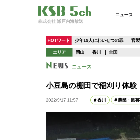
ニュース
株式会社 瀬戸内海放送
HOTワード
少年19人にわいせつの罪
官
エリア
岡山
香川
全国
ニュース
小豆島の棚田で稲刈り体験
2022/9/17 11:57
香川
農業・園芸