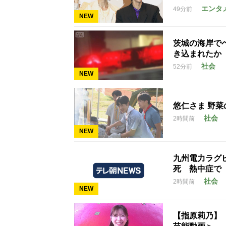
エンタ
49分前
NEW
茨城の海岸で
き込まれたか
社会
52分前
NEW
悠仁さま 野菜
社会
2時間前
NEW
九州電力ラグ
死 熱中症で
社会
2時間前
NEW
【指原莉乃】