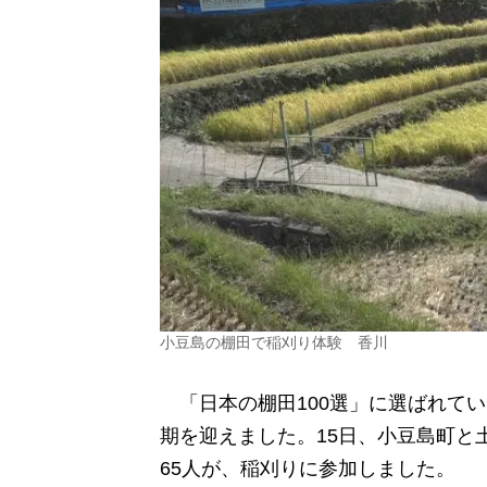
小豆島の棚田で稲刈り体験 香川
「日本の棚田
100
選」に選ばれてい
期を迎えました。
15
日、小豆島町と
65
人が、稲刈りに参加しました。