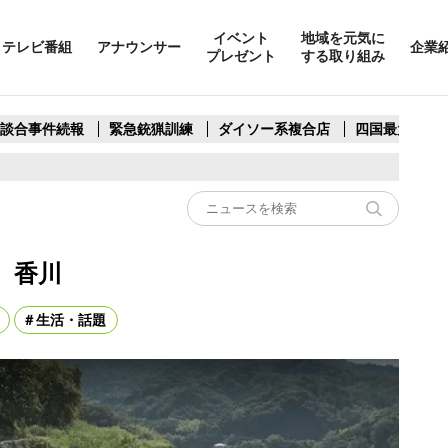
イベント
地域を元気に
テレビ番組
アナウンサー
企業
プレゼント
する取り組み
製談合事件続報
緊急銃猟訓練
ダイソー系複合店
四国最大スリ
 香川
生活・話題