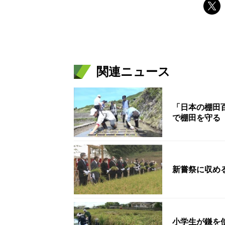
関連ニュース
「日本の棚田
で棚田を守る
新嘗祭に収め
小学生が鎌を